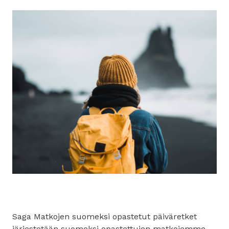
Saga Matkojen suomeksi opastetut päiväretket
järjestetään suomeksi opastettujen matkojemme