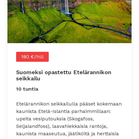
180 €/hlö
Suomeksi opastettu Etelärannikon
seikkailu
10 tuntia
Etelärannikon seikkailulla pääset kokemaan
kaunista Etelä-Islantia parhaimmillaan:
upeita vesiputouksia (Skogafoss,
Seljalandfoss), laavahiekkaisia rantoja,
kaunista maaseutua, jäätiköitä ja herttaisia