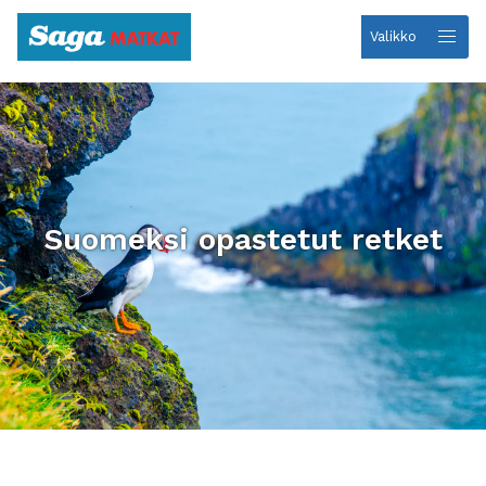
Valikko
Etusivulle
Suomeksi opastetut retket