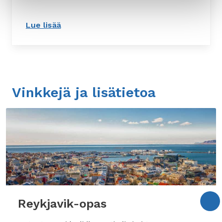
Lue lisää
: Suomeksi opastettu Reykjavikin kiertoa
Vinkkejä ja lisätietoa
Reykjavik-opas