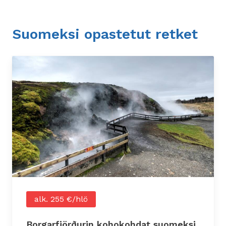
Suomeksi opastetut retket
alk. 255 €/hlö
Borgarfjörðurin kohokohdat suomeksi