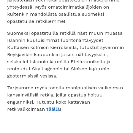
yhteydessä. Myös omatoimimatkailijoiden on
kuitenkin mahdollista osallistua suomeksi
opastetuille retkillemme!
Suomeksi opastetuilla retkillä näet muun muassa
Islannin kuuluisimmat luontonähtävyydet
Kultaisen kolmion kierroksella, tutustut syvemmin
Reykjavíkin kaupunkiin ja sen nähtävyyksiin,
seikkailet Islannin kauniilla Etelärannikolla ja
rentoudut Sky Lagoonin tai Sinisen laguunin
geotermisissä vesissä.
Tarjoamme myös todella monipuolisen valikoiman
kansainvälisiä retkiä, joilla opastus hoituu
englanniksi. Tutustu koko kattavaan
retkivalikoimaan
täällä
!