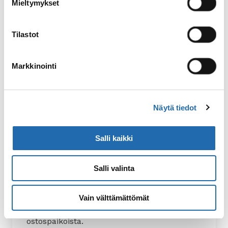
Mieltymykset
Tilastot
Markkinointi
60 €/hlö
Näytä tiedot
Suomeksi opastettu Reykjavikin
Salli kaikki
kiertoajelu
4 tuntia
Salli valinta
Kiertoajelulla näet parhaat palat maailman
pohjoisimmasta pääkaupungista ja sen
Vain välttämättömät
tarjoamista tutustumiskohteista ja
ostospaikoista.