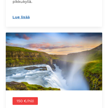
pikkukyliä.
Lue lisää
: Suomeksi opastettu Etelärannikon seik
150 €/hlö