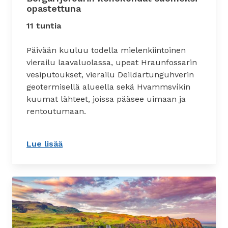
opastettuna
11 tuntia
Päivään kuuluu todella mielenkiintoinen
vierailu laavaluolassa, upeat Hraunfossarin
vesiputoukset, vierailu Deildartunguhverin
geotermisellä alueella sekä Hvammsvíkin
kuumat lähteet, joissa pääsee uimaan ja
rentoutumaan.
Lue lisää
: Borgarfjörðurin kohokohdat suomeksi 