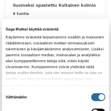
Suomeksi opastettu Kultainen kolmio
8 tuntia
Islannin suosituimmalla suomeksi
Saga Matkat käyttää evästeitä
opastetulla päiväretkellä nähdään
Käytämme evästeitä tarjoamamme sisällön ja mainosten
Reykjavikin ympäristön tärkeimmät
räätälöimiseen, sosiaalisen median ominaisuuksien
luonnonnähtävyydet: Gullfossin vesiputous
tukemiseen ja kävijämäärämme analysoimiseen. Lisäksi
ja vettä korkealle ilmaan suihkuttava geysir.
jaamme sosiaalisen median, mainosalan ja analytiikka-
Retkellä tutustutaan myös Thingvellirin
alan kumppaneillemme tietoja siitä, miten käytät
kansallispuistoon.
sivustoamme. Kumppanimme voivat yhdistää näitä
tietoja muihin tietoihin, joita olet antanut heille tai joita on
Lue lisää
: Suomeksi opastettu Kultainen kolmio
kerätty, kun olet käyttänyt heidän palvelujaan. Voit
muuttaa evästeasetuksiesi hyväksyntää sivuston
alalaidassa olevasta
Evästeasetukset
linkistä.
Suostumuksen
Välttämätön
valinta