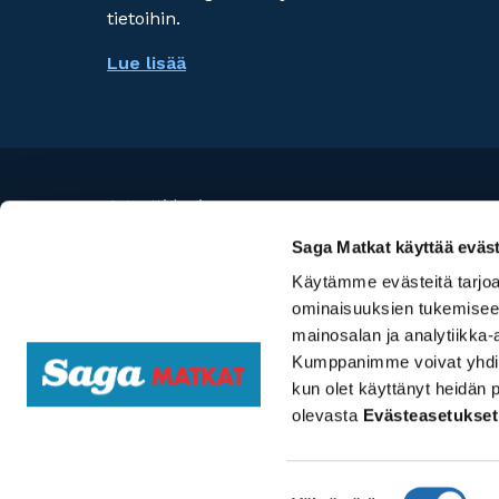
tietoihin.
Lue lisää
Agentti login
Risteilykeskus
Saga Matkat käyttää eväst
Käytämme evästeitä tarjoa
©
Travel Specialist Group Oy
ominaisuuksien tukemisee
mainosalan ja analytiikka-
Saga Matkat käyttää sivuillaan evästeitä. Jat
Kumppanimme voivat yhdistää 
hyväksyt Saga Matkojen
tietosuojakäytännön
.
kun olet käyttänyt heidän 
olevasta
Evästeasetukset
Evästeasetukset
Suostumuksen