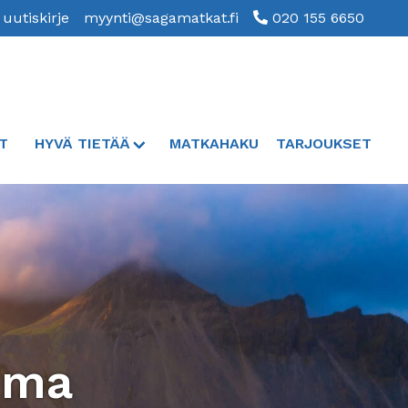
 uutiskirje
myynti@sagamatkat.fi
020 155 6650
T
HYVÄ TIETÄÄ
MATKAHAKU
TARJOUKSET
ima