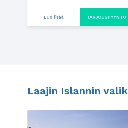
Lue lisää
TARJOUSPYYNTÖ
: Auto mukaan maksutta
Laajin Islannin val