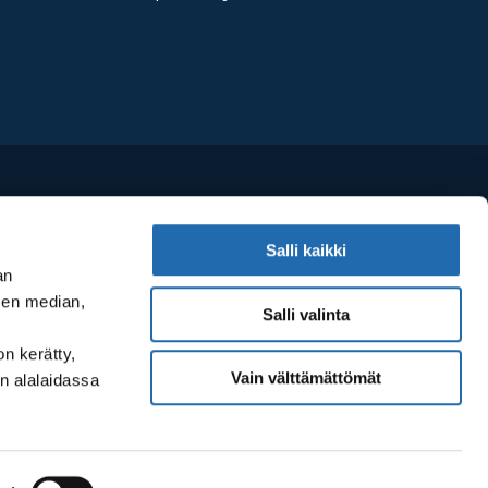
Salli kaikki
an
sen median,
Salli valinta
on kerätty,
Vain välttämättömät
n alalaidassa