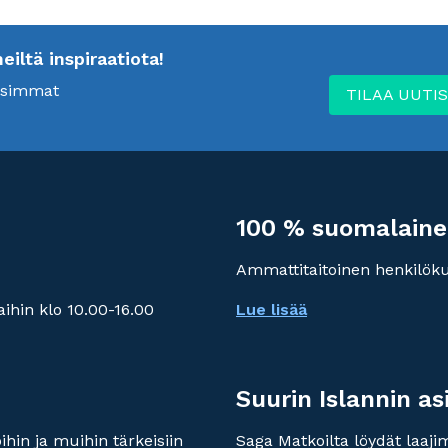
ltä inspiraatiota!
uusimmat
TILAA UUTIS
100 % suomalaine
Ammattitaitoinen henkilök
ihin klo 10.00-16.00
Lue lisää
Suurin Islannin as
hin ja muihin tärkeisiin
Saga Matkoilta löydät laaj