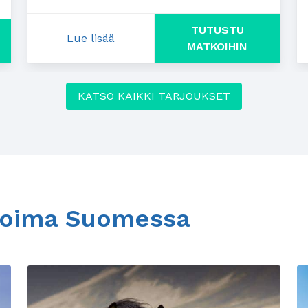
TUTUSTU
Lue lisää
: Alennusta ennakkovaraajalle
MATKOIHIN
KATSO KAIKKI TARJOUKSET
ikoima Suomessa