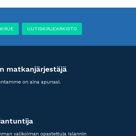
KIRJE
UUTISKIRJEARKISTO
n matkanjärjestäjä
untamme on aina apunasi.
iantuntija
imman valikoiman opastettuja Islannin