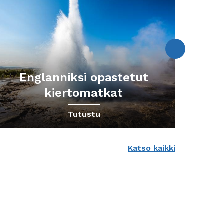
Englanniksi opastetut
kiertomatkat
Tutustu
Katso kaikki