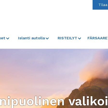
Tilaa
ket
Islanti autolla
RISTEILYT
FÄRSAARE
nipuolinen valiko