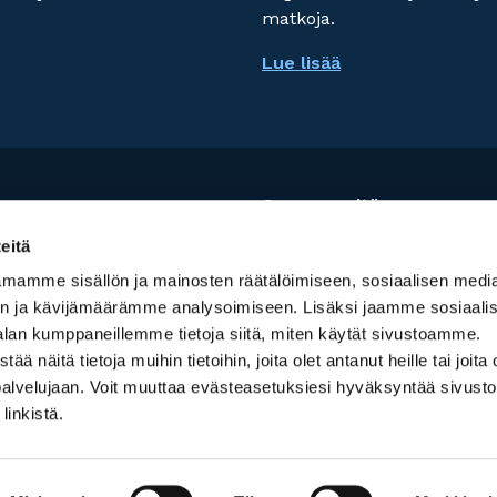
matkoja.
Lue lisää
Seuraa meitä:
eitä
mamme sisällön ja mainosten räätälöimiseen, sosiaalisen medi
n ja kävijämäärämme analysoimiseen. Lisäksi jaamme sosiaali
alan kumppaneillemme tietoja siitä, miten käytät sivustoamme.
kamalla palvelun käyttöä,
näitä tietoja muihin tietoihin, joita olet antanut heille tai joita 
palvelujaan. Voit muuttaa evästeasetuksiesi hyväksyntää sivusto
linkistä.