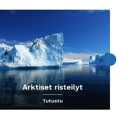
Arktiset risteilyt
K
Tutustu