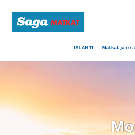
Etusivulle
ISLANTI
Matkat ja ret
Mo