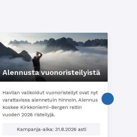
Alennusta vuonoristeilyistä
Havilan valikoidut vuonoristeilyt ovat nyt
Havila
varattavissa alennetuin hinnoin. Alennus
varatt
koskee Kirkkoniemi–Bergen reitin
koskee
vuoden 2026 risteilyjä.
Kampanja-aika: 31.8.2026 asti