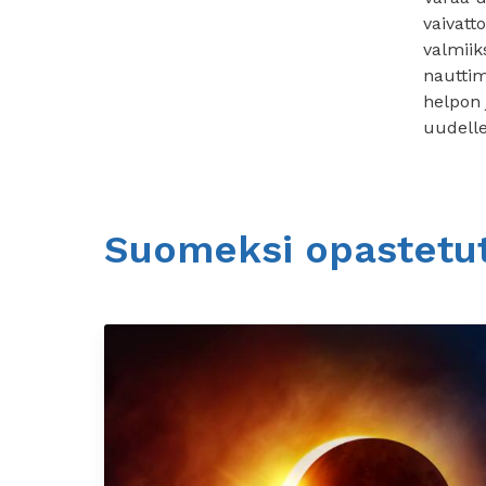
vaivatt
valmiik
nautti
helpon 
uudell
Suomeksi opastetu