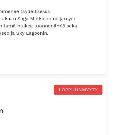
 pimenee täydellisessä
ukaan Saga Matkojen neljän yön
aan tämä huikea luonnonilmiö sekä
eo ja Sky Lagoonin.
vik
LOPPUUNMYYTY
n