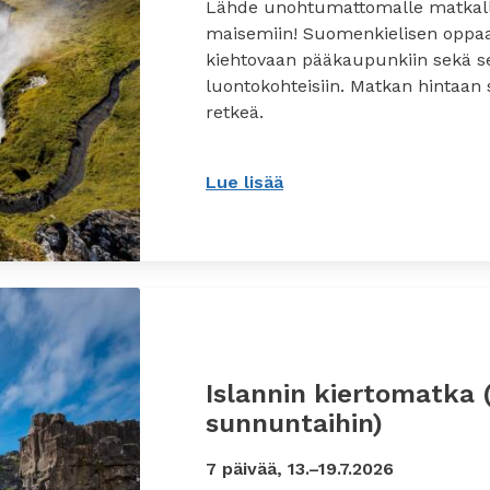
Lähde unohtumattomalle matkalle
maisemiin! Suomenkielisen oppaan
kiehtovaan pääkaupunkiin sekä se
luontokohteisiin. Matkan hintaan
retkeä.
Lue lisää
: Islannin kiertomatka 
Islannin kiertomatka
sunnuntaihin)
7 päivää, 13.–19.7.2026