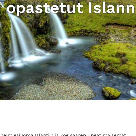
 opastetut Islann
nelmiesi loma Islantiin ja koe saaren upeat maisemat