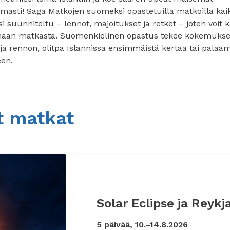
omasti! Saga Matkojen suomeksi opastetuilla matkoilla kai
si suunniteltu – lennot, majoitukset ja retket – joten voit k
maan matkasta. Suomenkielinen opastus tekee kokemukse
ja rennon, olitpa Islannissa ensimmäistä kertaa tai palaa
een.
t matkat
Solar Eclipse ja Reykj
5 päivää, 10.–14.8.2026