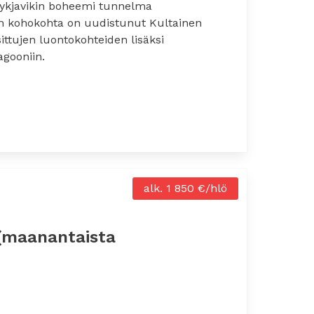
eykjavikin boheemi tunnelma
an kohokohta on uudistunut Kultainen
ittujen luontokohteiden lisäksi
gooniin.
n
alk. 1 850 €/hlö
 (maanantaista