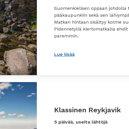
Suomenkielisen oppaan johdolla t
pääkaupunkiin sekä sen lähiympäri
Matkan hintaan sisältyy kolme su
Pidennetyllä kiertomatkalla ehdit
paremmin.
Lue lisää
: Islannin kiertomatka 
Klassinen Reykjavik
5 päivää, useita lähtöjä