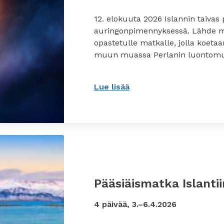
12. elokuuta 2026 Islannin taivas
auringonpimennyksessä. Lähde m
opastetulle matkalle, jolla koet
muun muassa Perlanin luontomus
Lue lisää
: Solar Eclipse ja Reykja
Pääsiäismatka Islantii
4 päivää, 3.–6.4.2026