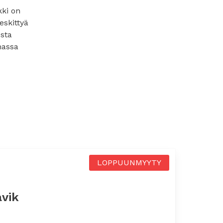
kki on
eskittyä
sta
massa
LOPPUUNMYYTY
avik