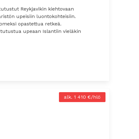
utustut Reykjavikin kiehtovaan
stön upeisiin luontokohteisiin.
omeksi opastettua retkeä.
 tutustua upeaan Islantiin vieläkin
(maanantaista sunnuntaihin)
alk. 1 410 €/hlö