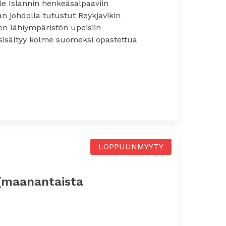
 Islannin henkeäsalpaaviin
 johdolla tutustut Reykjavikin
n lähiympäristön upeisiin
 sisältyy kolme suomeksi opastettua
(maanantaista perjantaihin)
LOPPUUNMYYTY
 (maanantaista