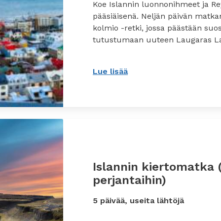
Koe Islannin luonnonihmeet ja R
pääsiäisenä. Neljän päivän matk
kolmio -retki, jossa päästään suos
tutustumaan uuteen Laugaras La
Lue lisää
: Pääsiäismatka Islantii
Islannin kiertomatka
perjantaihin)
5 päivää, useita lähtöjä