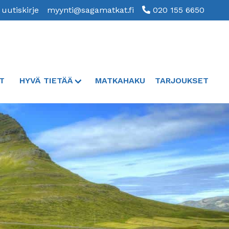
 uutiskirje
myynti@sagamatkat.fi
020 155 6650
T
HYVÄ TIETÄÄ
MATKAHAKU
TARJOUKSET