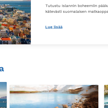
Tutustu Islannin boheemiin pääk
kätevästi suomalaisen matkaoppa
Lue lisää
: Klassinen Reykjavik
oa