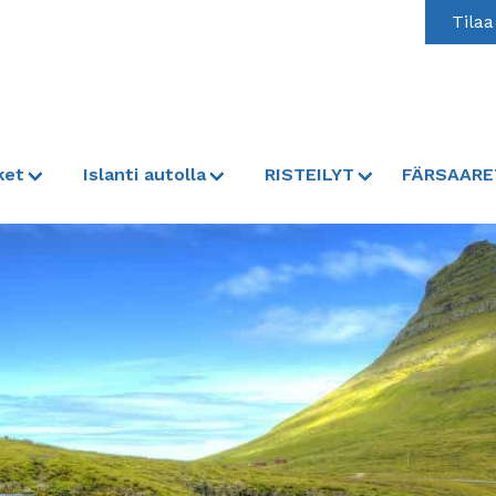
Tilaa
ket
Islanti autolla
RISTEILYT
FÄRSAARE