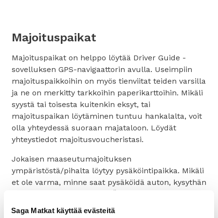
Majoituspaikat
Majoituspaikat on helppo löytää Driver Guide -
sovelluksen GPS-navigaattorin avulla. Useimpiin
majoituspaikkoihin on myös tienviitat teiden varsilla
ja ne on merkitty tarkkoihin paperikarttoihin. Mikäli
syystä tai toisesta kuitenkin eksyt, tai
majoituspaikan löytäminen tuntuu hankalalta, voit
olla yhteydessä suoraan majataloon. Löydät
yhteystiedot majoitusvoucheristasi.
Jokaisen maaseutumajoituksen
ympäristöstä/pihalta löytyy pysäköintipaikka. Mikäli
et ole varma, minne saat pysäköidä auton, kysythän
suoraan majoituspaikasta. Älä pysäköi eläinten
laidunalueelle.
Saga Matkat käyttää evästeitä