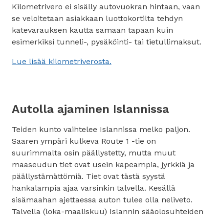
Kilometrivero ei sisälly autovuokran hintaan, vaan
se veloitetaan asiakkaan luottokortilta tehdyn
katevarauksen kautta samaan tapaan kuin
esimerkiksi tunneli-, pysäköinti- tai tietullimaksut.
Lue lisää kilometriverosta.
Autolla ajaminen Islannissa
Teiden kunto vaihtelee Islannissa melko paljon.
Saaren ympäri kulkeva Route 1 -tie on
suurimmalta osin päällystetty, mutta muut
maaseudun tiet ovat usein kapeampia, jyrkkiä ja
päällystämättömiä. Tiet ovat tästä syystä
hankalampia ajaa varsinkin talvella. Kesällä
sisämaahan ajettaessa auton tulee olla neliveto.
Talvella (loka-maaliskuu) Islannin sääolosuhteiden