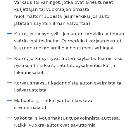
Varkaus tai vahingot, jotka ovat aiheutuneet
kuljettajan tai vuokraajan omasta
huolimattomuudesta (esimerkiksi jos auto
jätetään käyntiin ilman valvontaa)
Kulut, jotka syntyvät, jos auton tankkiin laitetaan
väärää polttoainetta. Esimerkiksi korjaamokulut
ja auton mekanismille aiheutuneet vahingot
Kulut, jotka syntyvät auton käytöstä. Esimerkiksi
pysäköintimaksut, tietullit, pysäköintisakot ja
liikennesakot
Korvausmaksut kadonneista auton avaimista tai
lisävarusteista
Matkailu- ja retkeilyautoja koskevat
siivousmaksut
Sakot tai siivousmaksut tupakoinnista autossa.
Kaikki vuokra-autot ovat savuttomia