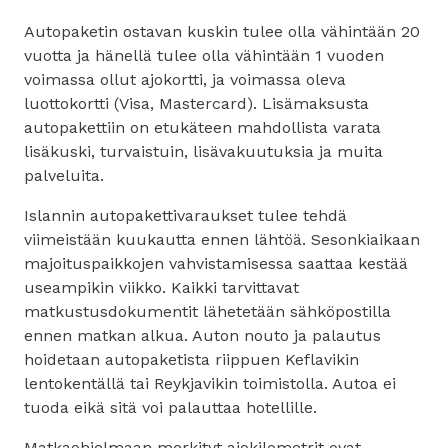
Autopaketin ostavan kuskin tulee olla vähintään 20
vuotta ja hänellä tulee olla vähintään 1 vuoden
voimassa ollut ajokortti, ja voimassa oleva
luottokortti (Visa, Mastercard). Lisämaksusta
autopakettiin on etukäteen mahdollista varata
lisäkuski, turvaistuin, lisävakuutuksia ja muita
palveluita.
Islannin autopakettivaraukset tulee tehdä
viimeistään kuukautta ennen lähtöä. Sesonkiaikaan
majoituspaikkojen vahvistamisessa saattaa kestää
useampikin viikko. Kaikki tarvittavat
matkustusdokumentit lähetetään sähköpostilla
ennen matkan alkua. Auton nouto ja palautus
hoidetaan autopaketista riippuen Keflavikin
lentokentällä tai Reykjavikin toimistolla. Autoa ei
tuoda eikä sitä voi palauttaa hotellille.
Matkaohjelmaan merkityt ajokilometrit ovat