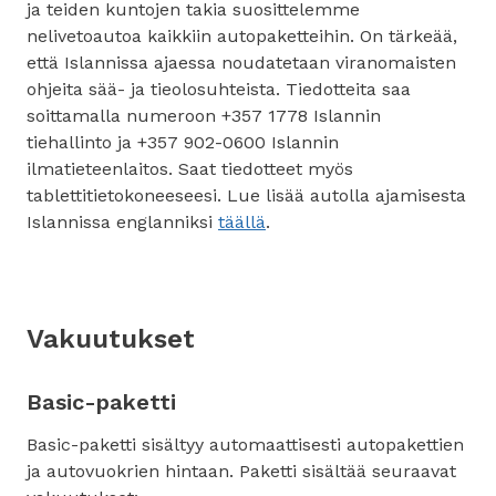
ja teiden kuntojen takia suosittelemme
nelivetoautoa kaikkiin autopaketteihin. On tärkeää,
että Islannissa ajaessa noudatetaan viranomaisten
ohjeita sää- ja tieolosuhteista. Tiedotteita saa
soittamalla numeroon +357 1778 Islannin
tiehallinto ja +357 902-0600 Islannin
ilmatieteenlaitos. Saat tiedotteet myös
tablettitietokoneeseesi. Lue lisää autolla ajamisesta
Islannissa englanniksi
täällä
.
Vakuutukset
Basic-paketti
Basic-paketti sisältyy automaattisesti autopakettien
ja autovuokrien hintaan. Paketti sisältää seuraavat