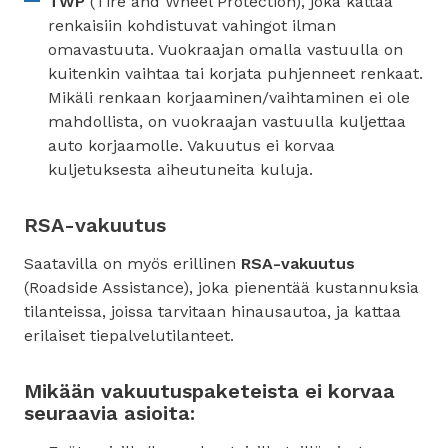
TWP
(Tire and Wheel Protection), joka kattaa
renkaisiin kohdistuvat vahingot ilman
omavastuuta. Vuokraajan omalla vastuulla on
kuitenkin vaihtaa tai korjata puhjenneet renkaat.
Mikäli renkaan korjaaminen/vaihtaminen ei ole
mahdollista, on vuokraajan vastuulla kuljettaa
auto korjaamolle. Vakuutus ei korvaa
kuljetuksesta aiheutuneita kuluja.
RSA-vakuutus
Saatavilla on myös erillinen
RSA-vakuutus
(Roadside Assistance), joka pienentää kustannuksia
tilanteissa, joissa tarvitaan hinausautoa, ja kattaa
erilaiset tiepalvelutilanteet.
Mikään vakuutuspaketeista ei korvaa
seuraavia asioita: