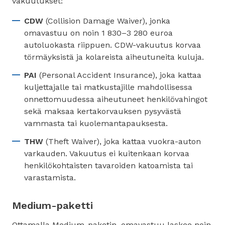
vakuutukset:
CDW
(Collision Damage Waiver), jonka
omavastuu on noin 1 830–3 280 euroa
autoluokasta riippuen. CDW-vakuutus korvaa
törmäyksistä ja kolareista aiheutuneita kuluja.
PAI
(Personal Accident Insurance), joka kattaa
kuljettajalle tai matkustajille mahdollisessa
onnettomuudessa aiheutuneet henkilövahingot
sekä maksaa kertakorvauksen pysyvästä
vammasta tai kuolemantapauksesta.
THW
(Theft Waiver), joka kattaa vuokra-auton
varkauden. Vakuutus ei kuitenkaan korvaa
henkilökohtaisten tavaroiden katoamista tai
varastamista.
Medium-paketti
Ottamalla Medium-paketin, omavastuu laskee noin