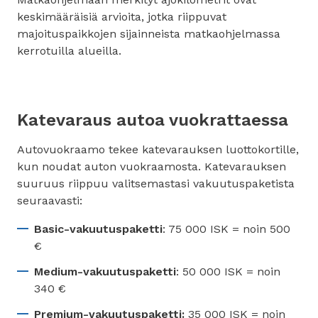
keskimääräisiä arvioita, jotka riippuvat
majoituspaikkojen sijainneista matkaohjelmassa
kerrotuilla alueilla.
Katevaraus autoa vuokrattaessa
Autovuokraamo tekee katevarauksen luottokortille,
kun noudat auton vuokraamosta. Katevarauksen
suuruus riippuu valitsemastasi vakuutuspaketista
seuraavasti:
Basic-vakuutuspaketti
: 75 000 ISK = noin 500
€
Medium-vakuutuspaketti
: 50 000 ISK = noin
340 €
Premium-vakuutuspaketti:
35 000 ISK = noin