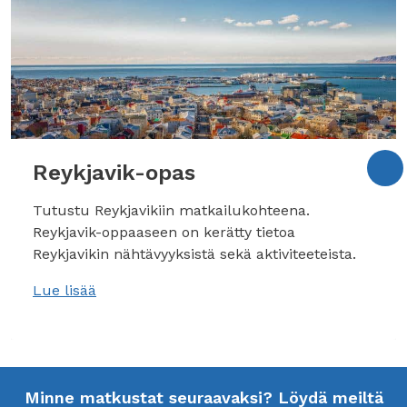
Reykjavik-opas
Tutustu Reykjavikiin matkailukohteena.
Reykjavik-oppaaseen on kerätty tietoa
Reykjavikin nähtävyyksistä sekä aktiviteeteista.
Lue lisää
Minne matkustat seuraavaksi? Löydä meiltä