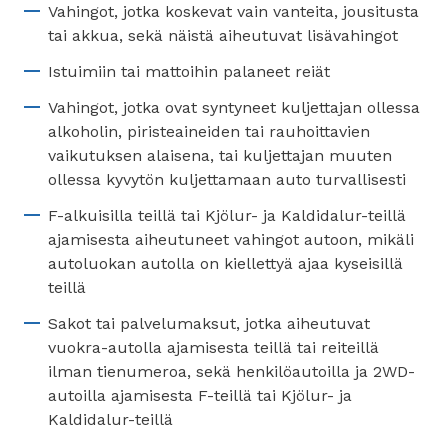
Vahingot, jotka koskevat vain vanteita, jousitusta
tai akkua, sekä näistä aiheutuvat lisävahingot
Istuimiin tai mattoihin palaneet reiät
Vahingot, jotka ovat syntyneet kuljettajan ollessa
alkoholin, piristeaineiden tai rauhoittavien
vaikutuksen alaisena, tai kuljettajan muuten
ollessa kyvytön kuljettamaan auto turvallisesti
F-alkuisilla teillä tai Kjölur- ja Kaldidalur-teillä
ajamisesta aiheutuneet vahingot autoon, mikäli
autoluokan autolla on kiellettyä ajaa kyseisillä
teillä
Sakot tai palvelumaksut, jotka aiheutuvat
vuokra-autolla ajamisesta teillä tai reiteillä
ilman tienumeroa, sekä henkilöautoilla ja 2WD-
autoilla ajamisesta F-teillä tai Kjölur- ja
Kaldidalur-teillä