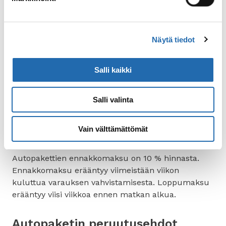
mahdollisuuden lisämaksulliseen illalliseen.
Erityisesti maaseutuhotelleissa on erinomaisia
ravintoloita, joita kannattaa testata. Illallinen
tarjoillaan usein klo 19 ja klo 22 välillä. Illallinen on
Näytä tiedot
hyvä varata viimeistään klo 14 mennessä saman
päivän aikana.
Salli kaikki
Kaikki majoituspaikat ovat savuttomia.
Salli valinta
Vain välttämättömät
Autopaketin maksuehdot
Autopakettien ennakkomaksu on 10 % hinnasta.
Ennakkomaksu erääntyy viimeistään viikon
kuluttua varauksen vahvistamisesta. Loppumaksu
erääntyy viisi viikkoa ennen matkan alkua.
Autopaketin peruutusehdot