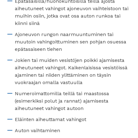
Epätasaisilla/huonokuntoisilla teillä ajosta
aiheutuneet vahingot ajoneuvon vaihteistoon tai
muihin osiin, jotka ovat osa auton runkoa tai
kiinni siinä
Ajoneuvon rungon naarmuuntuminen tai
muutoin vahingoittuminen sen pohjan osuessa
epätasaiseen tiehen
Jokien tai muiden vesistöjen poikki ajamisesta
aiheutuneet vahingot. Kaikenlaisissa vesistöissä
ajaminen tai niiden ylittäminen on täysin
vuokraajan omalla vastuulla
Numeroimattomilla teillä tai maastossa
(esimerkiksi polut ja rannat) ajamisesta
aiheutuneet vahingot autoon
Eläinten aiheuttamat vahingot
Auton vaihtaminen