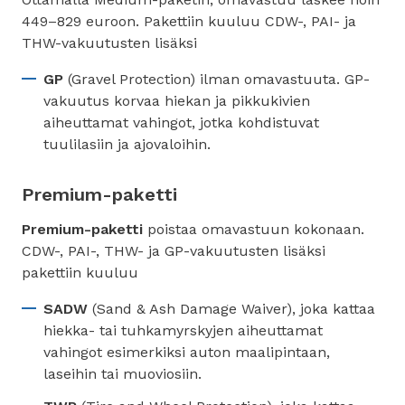
449–829 euroon. Pakettiin kuuluu CDW-, PAI- ja
THW-vakuutusten lisäksi
GP
(Gravel Protection) ilman omavastuuta. GP-
vakuutus korvaa hiekan ja pikkukivien
aiheuttamat vahingot, jotka kohdistuvat
tuulilasiin ja ajovaloihin.
Premium-paketti
Premium-paketti
poistaa omavastuun kokonaan.
CDW-, PAI-, THW- ja GP-vakuutusten lisäksi
pakettiin kuuluu
SADW
(Sand & Ash Damage Waiver), joka kattaa
hiekka- tai tuhkamyrskyjen aiheuttamat
vahingot esimerkiksi auton maalipintaan,
laseihin tai muoviosiin.