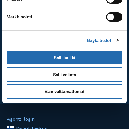
Lue lisää
Markkinointi
Tärkeää tietoa
Tutustu Saga Matkojen vinkkeihin, matkaehtoihin ja
muihin tärkeisiin tietoihin.
Näytä tiedot
Lue lisää
Salli kaikki
Suurin Islannin asiantuntija
Saga Matkoilta löydät laajimman valikoiman
Salli valinta
opastettuja Islannin matkoja.
Lue lisää
Vain välttämättömät
Agentti login
Risteilykeskus