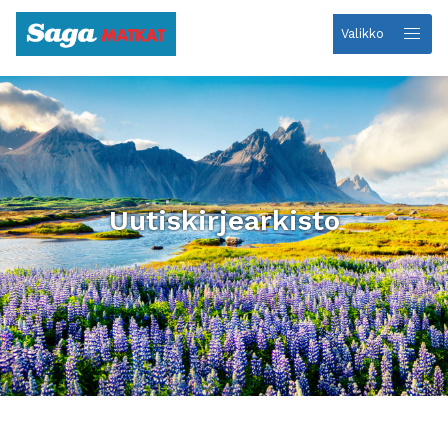
Valikko
Etusivulle
Uutiskirjearkisto