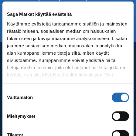
uusimmat matkatarjouksemme ja matkavinkit.
Saga Matkat käyttää evästeitä
Käytämme evästeitä tarjoamamme sisällön ja mainosten
TILAA UUTISKIRJE
UUTISKIRJEARKISTO
räätälöimiseen, sosiaalisen median ominaisuuksien
tukemiseen ja kävijämäärämme analysoimiseen. Lisäksi
jaamme sosiaalisen median, mainosalan ja analytiikka-
alan kumppaneillemme tietoja siitä, miten käytät
Asiakaspalvelu
sivustoamme. Kumppanimme voivat yhdistää näitä
Puh. 020 155 6650
tietoja muihin tietoihin, joita olet antanut heille tai joita on
kerätty, kun olet käyttänyt heidän palvelujaan. Voit
Asiakaspalvelu avoinna maanantaista perjantaihin
muuttaa evästeasetuksiesi hyväksyntää sivuston
klo 10.00-16.00
alalaidassa olevasta
Evästeasetukset
linkistä.
Suostumuksen
Välttämätön
valinta
Lue lisää
100 % suomalainen matkanjärjestäjä
Mieltymykset
Ammattitaitoinen henkilökuntamme on aina
apunasi.
Tilastot