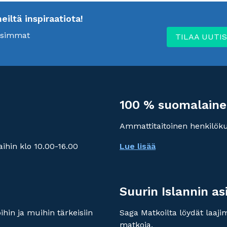
ltä inspiraatiota!
uusimmat
TILAA UUTIS
100 % suomalaine
Ammattitaitoinen henkilök
ihin klo 10.00-16.00
Lue lisää
Suurin Islannin as
hin ja muihin tärkeisiin
Saga Matkoilta löydät laaj
matkoja.