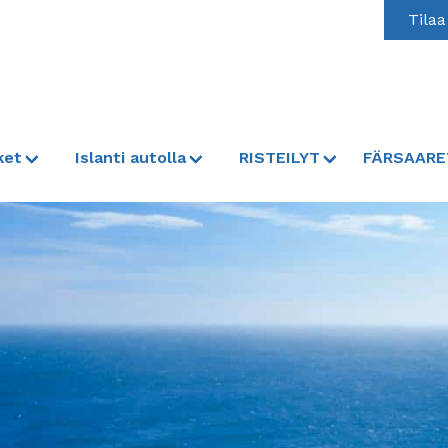
Tilaa
ket
Islanti autolla
RISTEILYT
FÄRSAARE