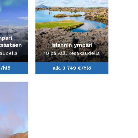
mpäri
tsästäen
Islannin ympäri
kaudella
10 päivää, kesäkaudella
€/hlö
alk. 3 749 €/hlö
ier Lagoon
 Iceland at Leisure