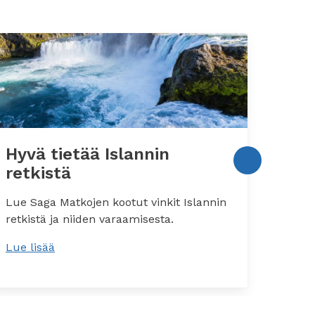
Hyvä tietää Islannin
Hyvä
retkistä
aut
Lue Saga Matkojen kootut vinkit Islannin
Lisäti
retkistä ja niiden varaamisesta.
majoi
Lue lisää
Lue li