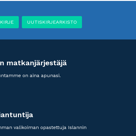
KIRJE
UUTISKIRJEARKISTO
n matkanjärjestäjä
untamme on aina apunasi.
iantuntija
imman valikoiman opastettuja Islannin