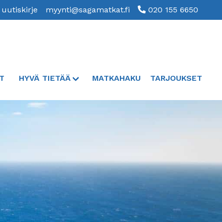
 uutiskirje
myynti@sagamatkat.fi
020 155 6650
T
HYVÄ TIETÄÄ
MATKAHAKU
TARJOUKSET