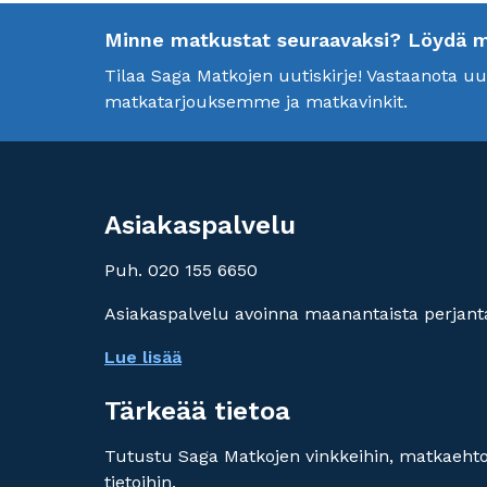
Minne matkustat seuraavaksi? Löydä mei
Tilaa Saga Matkojen uutiskirje! Vastaanota 
matkatarjouksemme ja matkavinkit.
Asiakaspalvelu
Puh. 020 155 6650
Asiakaspalvelu avoinna maanantaista perjanta
Lue lisää
Tärkeää tietoa
Tutustu Saga Matkojen vinkkeihin, matkaehtoi
tietoihin.