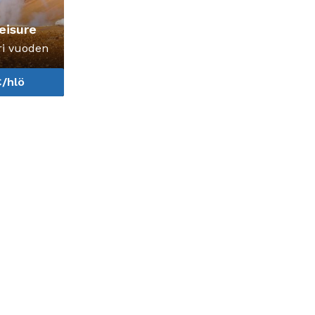
eisure
ri vuoden
€/hlö