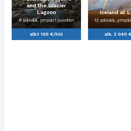
and the Glacier
Lagoon
Iceland at L
6 päivää, ympäri vuoden
12 päivää, ympä
alk.1 100 €/hlö
alk. 2 040 