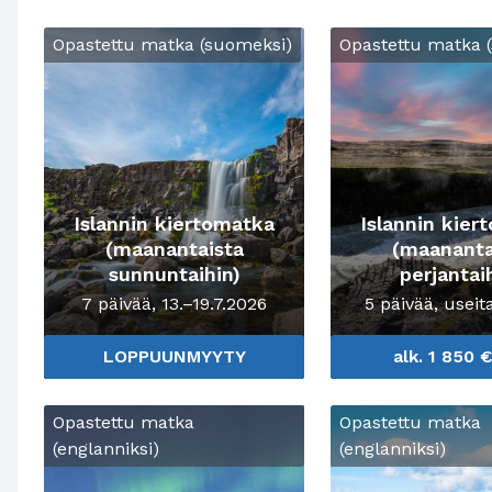
Lue lisää aiheesta: Islannin kiertomatka (maanantai
Lue lisää aiheesta:
Opastettu matka (suomeksi)
Opastettu matka 
Islannin kiertomatka
Islannin kier
(maanantaista
(maananta
sunnuntaihin)
perjantai
7 päivää, 13.–19.7.2026
5 päivää, useit
LOPPUUNMYYTY
alk. 1 850 
Lue lisää aiheesta: Islannin ympäri revontulia metsä
Lue lisää aiheesta:
Opastettu matka
Opastettu matka
(englanniksi)
(englanniksi)