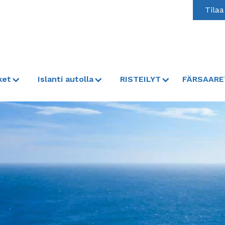
Tilaa
ket
Islanti autolla
RISTEILYT
FÄRSAARE