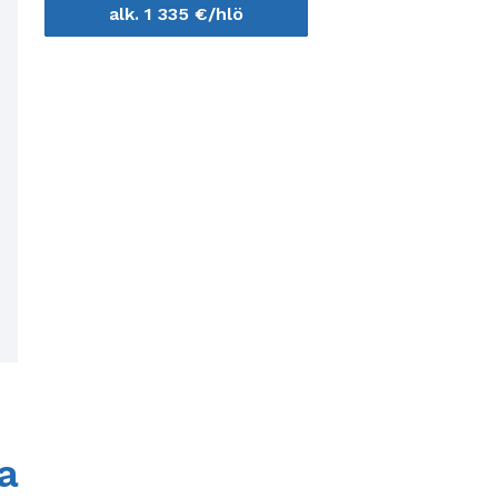
alk. 1 335 €/hlö
oa