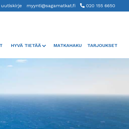
 uutiskirje
myynti@sagamatkat.fi
020 155 6650
T
HYVÄ TIETÄÄ
MATKAHAKU
TARJOUKSET