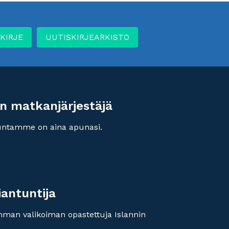
KIRJE
UUTISKIRJEARKISTO
n matkanjärjestäjä
untamme on aina apunasi.
iantuntija
imman valikoiman opastettuja Islannin