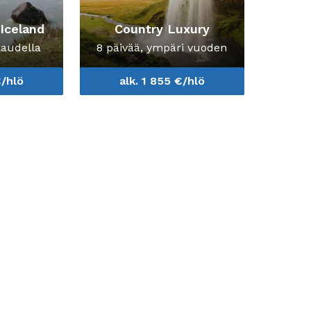
 Iceland
Country Luxury
kaudella
8 päivää, ympäri vuoden
€/hlö
alk. 1 855 €/hlö