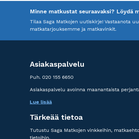
Minne matkustat seuraavaksi? Löydä mei
Tilaa Saga Matkojen uutiskirje! Vastaanota 
matkatarjouksemme ja matkavinkit.
Asiakaspalvelu
Puh. 020 155 6650
Asiakaspalvelu avoinna maanantaista perjanta
Lue lisää
Tärkeää tietoa
Tutustu Saga Matkojen vinkkeihin, matkaehtoi
tietoihin.