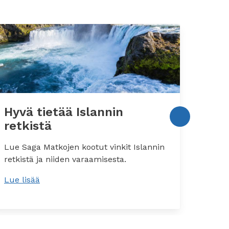
Hyvä tietää Islannin
Hyvä
retkistä
aut
Lue Saga Matkojen kootut vinkit Islannin
Lisäti
retkistä ja niiden varaamisesta.
majoi
Lue lisää
Lue li