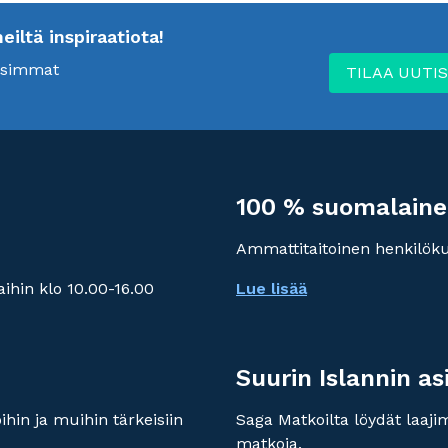
ltä inspiraatiota!
uusimmat
TILAA UUTIS
100 % suomalaine
Ammattitaitoinen henkilök
ihin klo 10.00-16.00
Lue lisää
Suurin Islannin as
hin ja muihin tärkeisiin
Saga Matkoilta löydät laaj
matkoja.