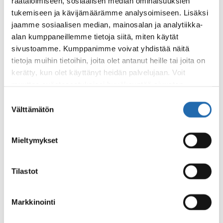
räätälöimiseen, sosiaalisen median ominaisuuksien
4. Audio-opastettu Kultainen
tukemiseen ja kävijämäärämme analysoimiseen. Lisäksi
jaamme sosiaalisen median, mainosalan ja analytiikka-
kierros ja revontulet
alan kumppaneillemme tietoja siitä, miten käytät
sivustoamme. Kumppanimme voivat yhdistää näitä
tietoja muihin tietoihin, joita olet antanut heille tai joita on
kerätty, kun olet käyttänyt heidän palvelujaan. Voit
muuttaa evästeasetuksiesi hyväksyntää sivuston
alalaidassa olevasta
Evästeasetukset
linkistä.
Suostumuksen
Välttämätön
valinta
Mieltymykset
Tilastot
Markkinointi
Retken hinta:
alk. 108 €/hlö
Retken kesto:
10,5 tuntia