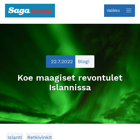
Valikko
Etusivulle
22.7.2022
Blogi
Koe maagiset revontulet
Islannissa
Islanti
Retkivinkit