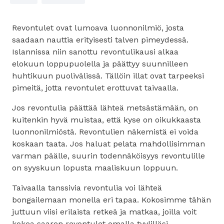
Revontulet ovat lumoava luonnonilmiö, josta
saadaan nauttia erityisesti talven pimeydessä.
Islannissa niin sanottu revontulikausi alkaa
elokuun loppupuolella ja päättyy suunnilleen
huhtikuun puolivälissä. Tällöin illat ovat tarpeeksi
pimeitä, jotta revontulet erottuvat taivaalla.
Jos revontulia päättää lähteä metsästämään, on
kuitenkin hyvä muistaa, että kyse on oikukkaasta
luonnonilmiöstä. Revontulien näkemistä ei voida
koskaan taata. Jos haluat pelata mahdollisimman
varman päälle, suurin todennäköisyys revontulille
on syyskuun lopusta maaliskuun loppuun.
Taivaalla tanssivia revontulia voi lähteä
bongailemaan monella eri tapaa. Kokosimme tähän
juttuun viisi erilaista retkeä ja matkaa, joilla voit
kokea saaren revontulet omalla tyylilläsi.