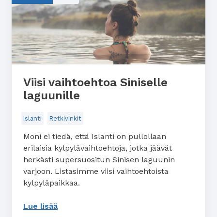
Viisi vaihtoehtoa Siniselle
laguunille
Islanti
Retkivinkit
Moni ei tiedä, että Islanti on pullollaan
erilaisia kylpylävaihtoehtoja, jotka jäävät
herkästi supersuositun Sinisen laguunin
varjoon. Listasimme viisi vaihtoehtoista
kylpyläpaikkaa.
Lue lisää
: Viisi vaihtoehtoa Siniselle laguunille