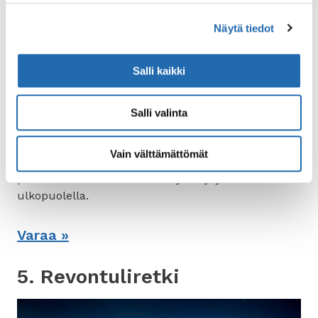
Saatavilla:
elokuusta huhtikuuhun
Näytä tiedot
Päiväretki aloitetaan bussikierroksella Kultaisen
Salli kaikki
kolmion nähtävyyksille. Päivän aikana näet
Thingvellirin kansallispuiston, Gullfossin
vesiputouksen sekä Geysirin kuumien lähteiden
Salli valinta
alueen. Kullakin kohteella vietetään noin puoli
tuntia. Retkibussissa on saatavilla suomenkielinen
Vain välttämättömät
audio-opastus. Päivän kruunaa noin kolmen tunnin
pituinen revontulien metsästys Reykjavikin
ulkopuolella.
Varaa »
5. Revontuliretki