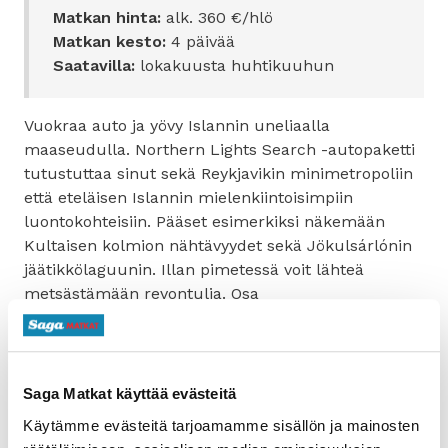
Matkan hinta:
alk. 360 €/hlö
Matkan kesto:
4 päivää
Saatavilla:
lokakuusta huhtikuuhun
Vuokraa auto ja yövy Islannin uneliaalla
maaseudulla. Northern Lights Search -autopaketti
tutustuttaa sinut sekä Reykjavikin minimetropoliin
että eteläisen Islannin mielenkiintoisimpiin
luontokohteisiin. Pääset esimerkiksi näkemään
Kultaisen kolmion nähtävyydet sekä Jökulsárlónin
jäätikkölaguunin. Illan pimetessä voit lähteä
metsästämään revontulia. Osa
maatilamajoituksista tarjoaa myös halutessasi niin
kutsutun revontuliherätyksen, jolloin luonnonilmiö
ei jää näkemättä.
Saga Matkat käyttää evästeitä
Varaa »
Käytämme evästeitä tarjoamamme sisällön ja mainosten