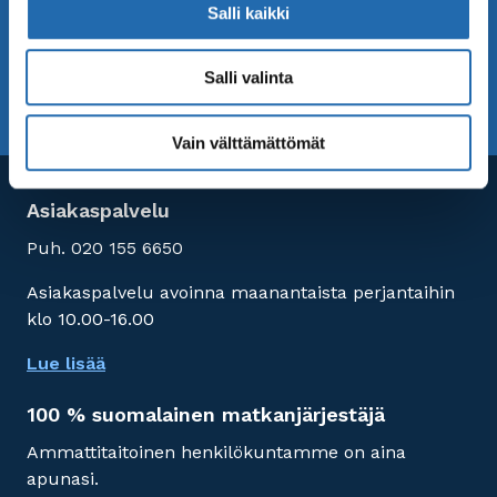
Salli kaikki
uusimmat matkatarjouksemme ja matkavinkit.
Salli valinta
TILAA UUTISKIRJE
UUTISKIRJEARKISTO
Vain välttämättömät
Asiakaspalvelu
Puh. 020 155 6650
Asiakaspalvelu avoinna maanantaista perjantaihin
klo 10.00-16.00
Lue lisää
100 % suomalainen matkanjärjestäjä
Ammattitaitoinen henkilökuntamme on aina
apunasi.