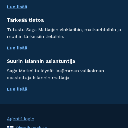
Lue lisää
Tärkeää tietoa
Tutustu Saga Matkojen vinkkeihin, matkaehtoihin ja
muihin tärkeisiin tietoihin.
Lue lisää
Suurin Islannin asiantuntija
Saga Matkoilta löydät laajimman valikoiman
opastettuja Islannin matkoja.
Lue lisää
Agentti login
Risteilykeskus