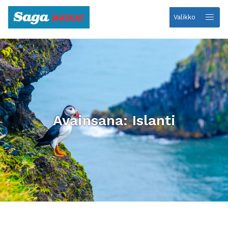
Valikko
Etusivulle
Avainsana: Islanti