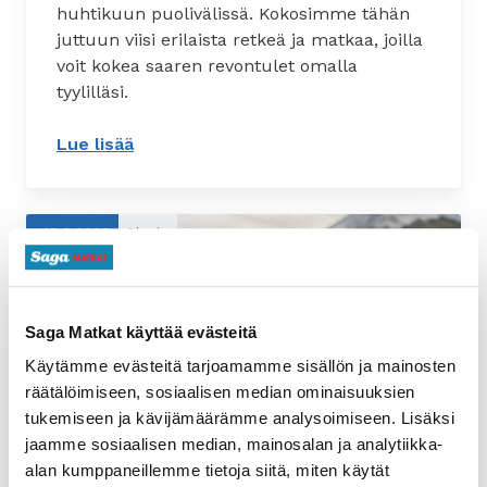
huhtikuun puolivälissä. Kokosimme tähän
juttuun viisi erilaista retkeä ja matkaa, joilla
voit kokea saaren revontulet omalla
tyylilläsi.
Lue lisää
: Koe maagiset revontulet Islannissa
15.3.2022
Blogi
Saga Matkat käyttää evästeitä
Käytämme evästeitä tarjoamamme sisällön ja mainosten
räätälöimiseen, sosiaalisen median ominaisuuksien
tukemiseen ja kävijämäärämme analysoimiseen. Lisäksi
Viisi vaihtoehtoa Siniselle
jaamme sosiaalisen median, mainosalan ja analytiikka-
laguunille
alan kumppaneillemme tietoja siitä, miten käytät