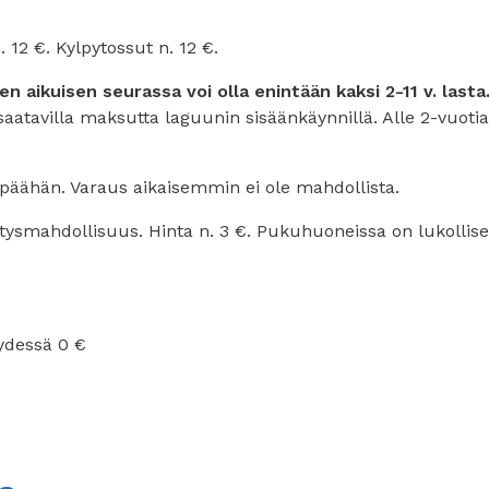
 12 €. Kylpytossut n. 12 €.
n aikuisen seurassa voi olla enintään kaksi 2-11 v. lasta
 saatavilla maksutta laguunin sisäänkäynnillä. Alle 2-vuotia
äähän. Varaus aikaisemmin ei ole mahdollista.
ysmahdollisuus. Hinta n. 3 €. Pukuhuoneissa on lukollise
ydessä 0 €