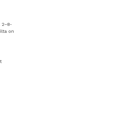
.
2–8-
ilta on
t