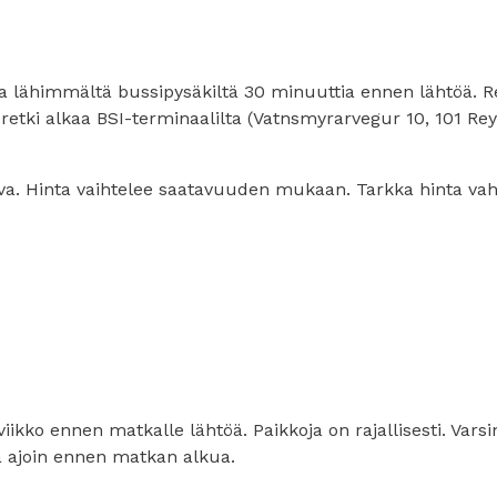
lla lähimmältä bussipysäkiltä 30 minuuttia ennen lähtöä. 
n retki alkaa BSI-terminaalilta (Vatnsmyrarvegur 10, 101 Rey
ava. Hinta vaihtelee saatavuuden mukaan. Tarkka hinta va
iikko ennen matkalle lähtöä. Paikkoja on rajallisesti. Varsi
ä ajoin ennen matkan alkua.