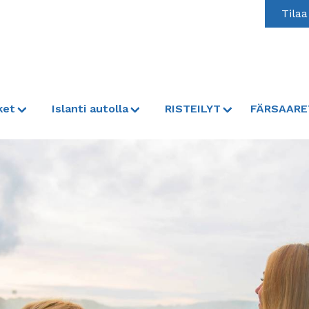
Tilaa
ket
Islanti autolla
RISTEILYT
FÄRSAARE