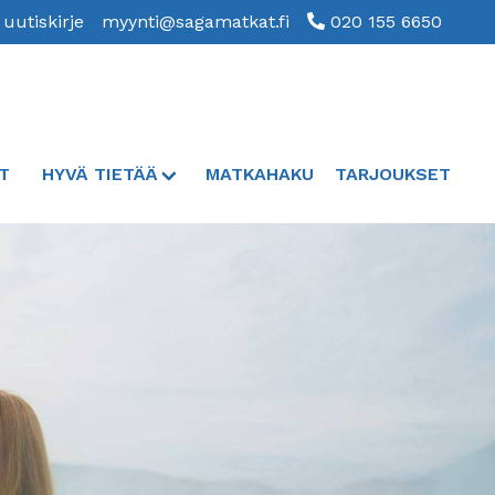
 uutiskirje
myynti@sagamatkat.fi
020 155 6650
T
HYVÄ TIETÄÄ
MATKAHAKU
TARJOUKSET