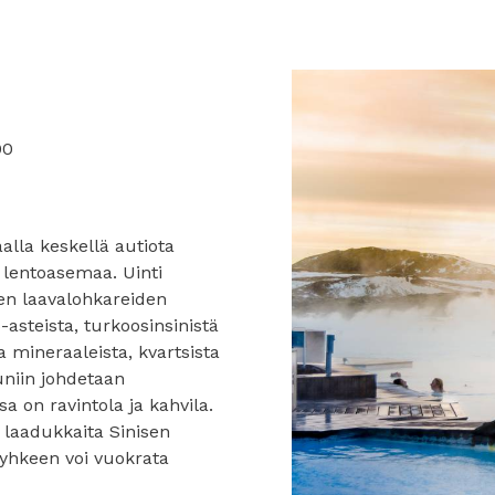
00
alla keskellä autiota
ä lentoasemaa. Uinti
ten laavalohkareiden
asteista, turkoosinsinistä
a mineraaleista, kvartsista
uuniin johdetaan
 on ravintola ja kahvila.
 laadukkaita Sinisen
yyhkeen voi vuokrata