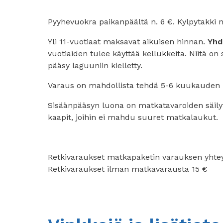
Pyyhevuokra paikanpäältä n. 6 €. Kylpytakki n.
Yli 11-vuotiaat maksavat aikuisen hinnan.
Yhde
vuotiaiden tulee käyttää kellukkeita. Niitä on
pääsy laguuniin kielletty.
Varaus on mahdollista tehdä 5-6 kuukauden p
Sisäänpääsyn luona on matkatavaroiden säilyt
kaapit, joihin ei mahdu suuret matkalaukut.
Retkivaraukset matkapaketin varauksen yhte
Retkivaraukset ilman matkavarausta 15 €