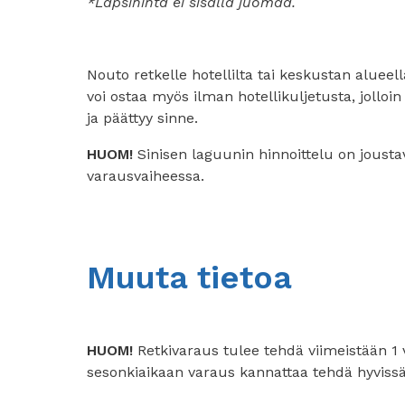
*Lapsihinta ei sisällä juomaa.
Nouto retkelle hotellilta tai keskustan aluee
voi ostaa myös ilman hotellikuljetusta, jolloi
ja päättyy sinne.
HUOM!
Sinisen laguunin hinnoittelu on joust
varausvaiheessa.
Muuta tietoa
HUOM!
Retkivaraus tulee tehdä viimeistään 1 v
sesonkiaikaan varaus kannattaa tehdä hyviss