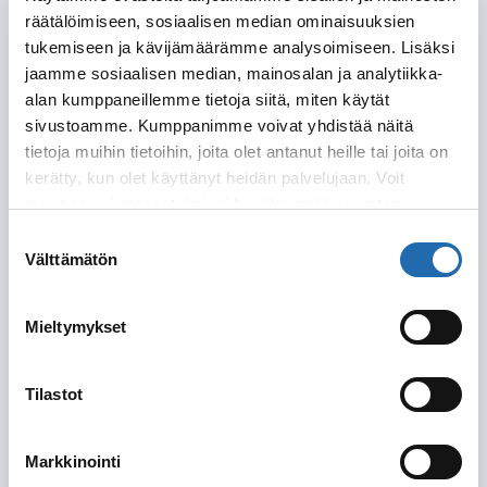
räätälöimiseen, sosiaalisen median ominaisuuksien
tukemiseen ja kävijämäärämme analysoimiseen. Lisäksi
Lähtöaika
jaamme sosiaalisen median, mainosalan ja analytiikka-
alan kumppaneillemme tietoja siitä, miten käytät
sivustoamme. Kumppanimme voivat yhdistää näitä
tietoja muihin tietoihin, joita olet antanut heille tai joita on
kerätty, kun olet käyttänyt heidän palvelujaan. Voit
Yhteystiedot
muuttaa evästeasetuksiesi hyväksyntää sivuston
alalaidassa olevasta
Evästeasetukset
linkistä.
Suostumuksen
Nimi
Välttämätön
valinta
Etunimi
Mieltymykset
Sukunimi
Tilastot
Markkinointi
Osoite