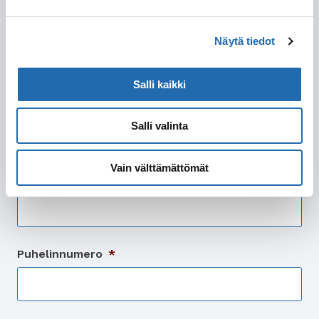
Katuosoite
Näytä tiedot
Postitoimipaikka
Salli kaikki
Postinumero
Salli valinta
Vain välttämättömät
Sähköpostiosoite
*
Puhelinnumero
*