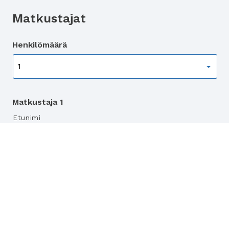
Matkustajat
Henkilömäärä
Matkustaja 1
Etunimi
Sukunimi
Syntymäaika
Syntymäaika
(matkustaja
DD
MM
YYYY
1)