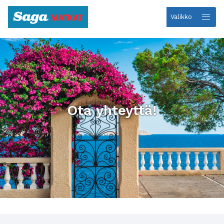
Valikko
Etusivulle
Ota yhteyttä!