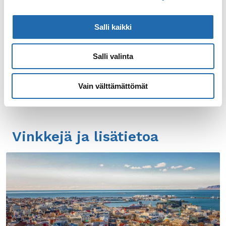
8 päivää, ympäri vuoden
Salli kaikki
alk. 1 335 €/hlö
Salli valinta
Vain välttämättömät
Vinkkejä ja lisätietoa