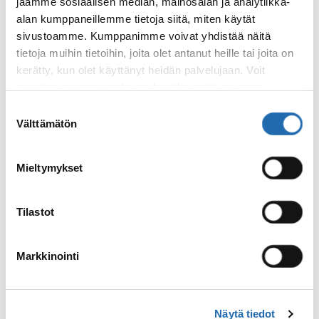
jaamme sosiaalisen median, mainosalan ja analytiikka-
alan kumppaneillemme tietoja siitä, miten käytät
sivustoamme. Kumppanimme voivat yhdistää näitä
tietoja muihin tietoihin, joita olet antanut heille tai joita on
kerätty, kun olet käyttänyt heidän palvelujaan. Voit
Country Luxury
muuttaa evästeasetuksiesi hyväksyntää sivuston
8 päivää, ympäri vuoden
alalaidassa olevasta
Evästeasetukset
linkistä.
Suostumuksen
Välttämätön
valinta
alk. 1 855 €/hlö
Lue lisää aiheesta: Around Iceland
Mieltymykset
Autopaketti
Tilastot
Markkinointi
Näytä tiedot
Around Iceland