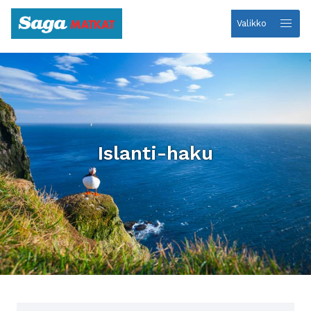
Valikko
Etusivulle
Islanti-haku