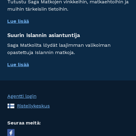
Tutustu Saga Matkojen vinkkeihin, matkaehtoihin ja
muihin tärkeisiin tietoihin.
Lue lisää
Suurin Islannin asiantuntija
Saga Matkoilta löydät laajimman valikoiman
opastettuja Islannin matkoja.
Lue lisää
Agentti login
Risteilykeskus
Seuraa meitä: