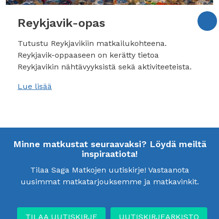
Reykjavik-opas
Tutustu Reykjavikiin matkailukohteena.
Reykjavik-oppaaseen on kerätty tietoa
Reykjavikin nähtävyyksistä sekä aktiviteeteista.
Lue lisää
Minne matkustat seuraavaksi? Löydä meiltä
inspiraatiota!
Tilaa Saga Matkojen uutiskirje! Vastaanota
uusimmat matkatarjouksemme ja matkavinkit.
TILAA UUTISKIRJE
UUTISKIRJEARKISTO