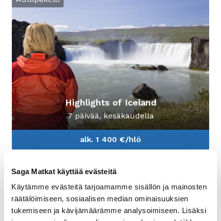
Highlights of Iceland
7 päivää, kesäkaudella
alk. 1 400 €/hlö
Lue lisää aiheesta: Country Luxury
Autopaketti
Saga Matkat käyttää evästeitä
Käytämme evästeitä tarjoamamme sisällön ja mainosten
räätälöimiseen, sosiaalisen median ominaisuuksien
tukemiseen ja kävijämäärämme analysoimiseen. Lisäksi