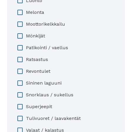
Luonto
Melonta
Moottorikelkkailu
Mönkijät
Patikointi / vaellus
Ratsastus
Revontulet
Sininen laguuni
Snorklaus / sukellus
Superjeepit
Tulivuoret / laavakentät
Valaat / kalastus