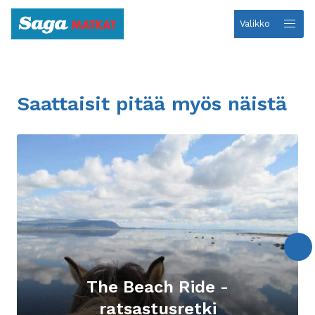
Valikko
Etusivulle
Saattaisit pitää myös näistä
The Beach Ride -
ratsastusretki