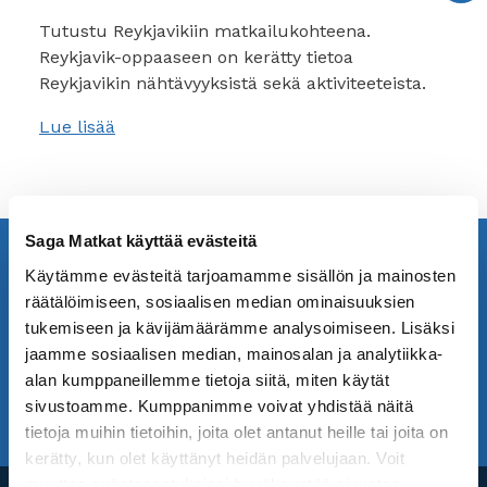
Tutustu Reykjavikiin matkailukohteena.
Reykjavik-oppaaseen on kerätty tietoa
Reykjavikin nähtävyyksistä sekä aktiviteeteista.
Lue lisää
Saga Matkat käyttää evästeitä
Minne matkustat seuraavaksi? Löydä meiltä
inspiraatiota!
Käytämme evästeitä tarjoamamme sisällön ja mainosten
räätälöimiseen, sosiaalisen median ominaisuuksien
Tilaa Saga Matkojen uutiskirje! Vastaanota
tukemiseen ja kävijämäärämme analysoimiseen. Lisäksi
uusimmat matkatarjouksemme ja matkavinkit.
jaamme sosiaalisen median, mainosalan ja analytiikka-
alan kumppaneillemme tietoja siitä, miten käytät
sivustoamme. Kumppanimme voivat yhdistää näitä
TILAA UUTISKIRJE
UUTISKIRJEARKISTO
tietoja muihin tietoihin, joita olet antanut heille tai joita on
kerätty, kun olet käyttänyt heidän palvelujaan. Voit
muuttaa evästeasetuksiesi hyväksyntää sivuston