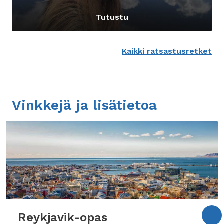
Tutustu
Kaikki ratsastusretket
Vinkkejä ja lisätietoa
Reykjavik-opas