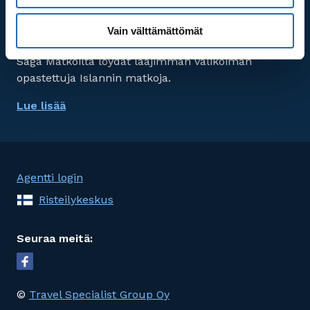
Lue lisää
Vain välttämättömät
Suurin Islannin asiantuntija
Saga Matkoilta löydät laajimman valikoiman
opastettuja Islannin matkoja.
Lue lisää
Agentti login
Risteilykeskus
Seuraa meitä:
©
Travel Specialist Group Oy