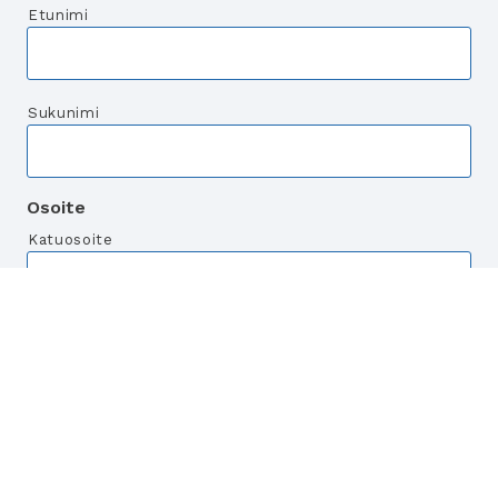
Etunimi
Sukunimi
Osoite
Katuosoite
Postitoimipaikka
Postinumero