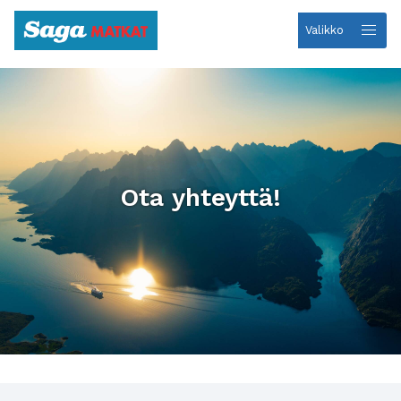
Valikko
Etusivulle
Ota yhteyttä!