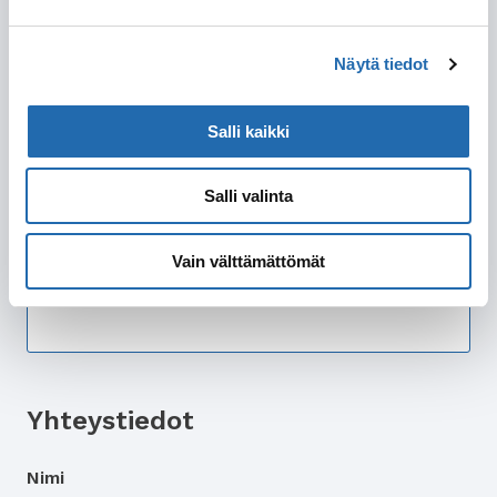
Sviitti
Minisviitti
Näytä tiedot
Parvekehytti
Ikkunahytti
Salli kaikki
Sisähytti
Salli valinta
Lisätietoa hyttitoiveista
Vain välttämättömät
Yhteystiedot
Nimi