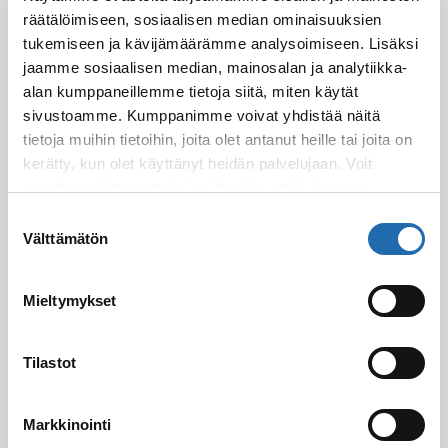
räätälöimiseen, sosiaalisen median ominaisuuksien
Lähtöpäivä
tukemiseen ja kävijämäärämme analysoimiseen. Lisäksi
jaamme sosiaalisen median, mainosalan ja analytiikka-
alan kumppaneillemme tietoja siitä, miten käytät
sivustoamme. Kumppanimme voivat yhdistää näitä
Joustoa
Matkustuspäivissä on joustoa (kerro
tietoja muihin tietoihin, joita olet antanut heille tai joita on
matkustuspäivissä
tarkemmin alla)
kerätty, kun olet käyttänyt heidän palvelujaan. Voit
muuttaa evästeasetuksiesi hyväksyntää sivuston
Varustamo
alalaidassa olevasta
Evästeasetukset
linkistä.
Suostumuksen
Välttämätön
valinta
Mieltymykset
Laiva
Tilastot
Hytti
Markkinointi