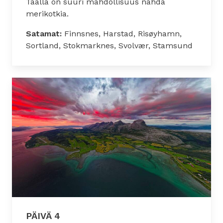
Täällä on suuri mahdollisuus nähdä
merikotkia.
Satamat:
Finnsnes, Harstad, Risøyhamn,
Sortland, Stokmarknes, Svolvær, Stamsund
PÄIVÄ 4