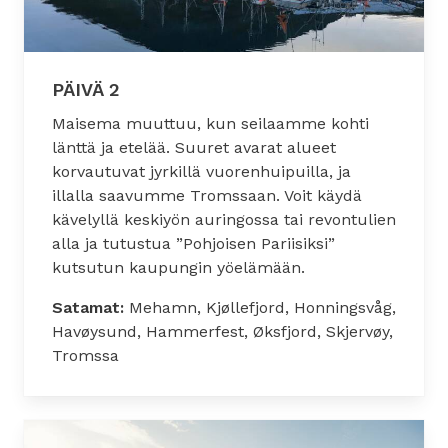
PÄIVÄ 2
Maisema muuttuu, kun seilaamme kohti
länttä ja etelää. Suuret avarat alueet
korvautuvat jyrkillä vuorenhuipuilla, ja
illalla saavumme Tromssaan. Voit käydä
kävelyllä keskiyön auringossa tai revontulien
alla ja tutustua ”Pohjoisen Pariisiksi”
kutsutun kaupungin yöelämään.
Satamat:
Mehamn, Kjøllefjord, Honningsvåg,
Havøysund, Hammerfest, Øksfjord, Skjervøy,
Tromssa