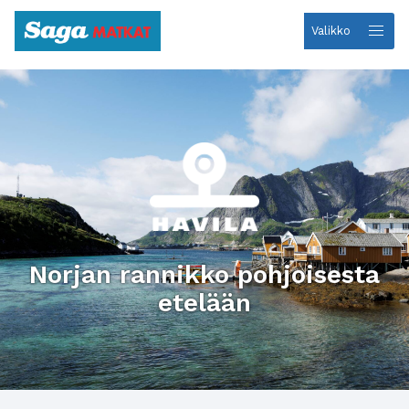
Valikko
Etusivulle
Norjan rannikko pohjoisesta
etelään