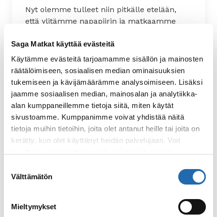
Nyt olemme tulleet niin pitkälle etelään,
että ylitämme napapiirin ja matkaamme
poispäin kaamoksesta ja auringon
Saga Matkat käyttää evästeitä
valaisemista öistä. Voit silti nähdä revontulia
talvella, eikä kesäöisin ole koskaan täysin
Käytämme evästeitä tarjoamamme sisällön ja mainosten
pimeää. Täällä alus kulkee lukemattomien
räätälöimiseen, sosiaalisen median ominaisuuksien
pienten saarten, saarekkeiden ja luotojen
tukemiseen ja kävijämäärämme analysoimiseen. Lisäksi
ohi. Matkalla nähdään myös erikoinen vuori,
jaamme sosiaalisen median, mainosalan ja analytiikka-
Torghatten, jonka keskellä on reikä.
alan kumppaneillemme tietoja siitä, miten käytät
Halutessasi voit myös lähteä retkelle
sivustoamme. Kumppanimme voivat yhdistää näitä
vuorelle ja mennä reikään sisään.
tietoja muihin tietoihin, joita olet antanut heille tai joita on
kerätty, kun olet käyttänyt heidän palvelujaan. Voit
Satamat:
Bodø, Ørnes, Nesna,
muuttaa evästeasetuksiesi hyväksyntää sivuston
Sandnessjøen, Brønnøysund, Rørvik
alalaidassa olevasta
Evästeasetukset
linkistä.
Suostumuksen
Välttämätön
valinta
Mieltymykset