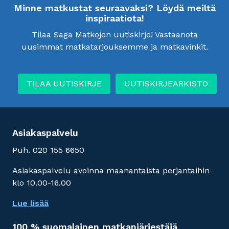
Minne matkustat seuraavaksi? Löydä meiltä
inspiraatiota!
Tilaa Saga Matkojen uutiskirje! Vastaanota
uusimmat matkatarjouksemme ja matkavinkit.
TILAA UUTISKIRJE
UUTISKIRJEARKISTO
Asiakaspalvelu
Puh. 020 155 6650
Asiakaspalvelu avoinna maanantaista perjantaihin
klo 10.00-16.00
Lue lisää
100 % suomalainen matkanjärjestäjä