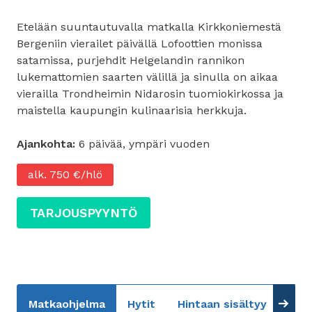
Etelään suuntautuvalla matkalla Kirkkoniemestä
Bergeniin vierailet päivällä Lofoottien monissa
satamissa, purjehdit Helgelandin rannikon
lukemattomien saarten välillä ja sinulla on aikaa
vierailla Trondheimin Nidarosin tuomiokirkossa ja
maistella kaupungin kulinaarisia herkkuja.
Ajankohta:
6 päivää, ympäri vuoden
alk. 750 €/hlö
TARJOUSPYYNTÖ
Matkaohjelma
Hytit
Hintaan sisältyy
Lisä