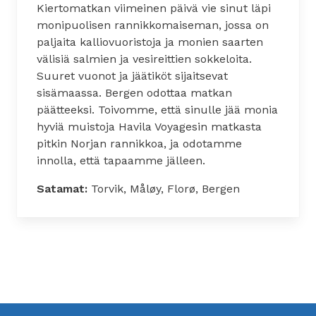
Kiertomatkan viimeinen päivä vie sinut läpi
monipuolisen rannikkomaiseman, jossa on
paljaita kalliovuoristoja ja monien saarten
välisiä salmien ja vesireittien sokkeloita.
Suuret vuonot ja jäätiköt sijaitsevat
sisämaassa. Bergen odottaa matkan
päätteeksi. Toivomme, että sinulle jää monia
hyviä muistoja Havila Voyagesin matkasta
pitkin Norjan rannikkoa, ja odotamme
innolla, että tapaamme jälleen.
Satamat:
Torvik, Måløy, Florø, Bergen