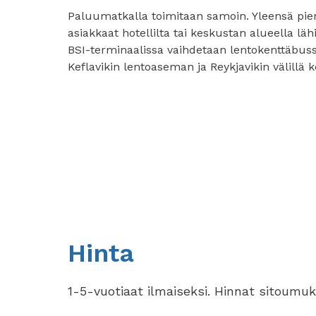
Paluumatkalla toimitaan samoin. Yleensä pi
asiakkaat hotellilta tai keskustan alueella lä
BSI-terminaalissa vaihdetaan lentokenttäbus
Keflavikin lentoaseman ja Reykjavikin välillä 
Hinta
1-5-vuotiaat ilmaiseksi. Hinnat sitoumuk