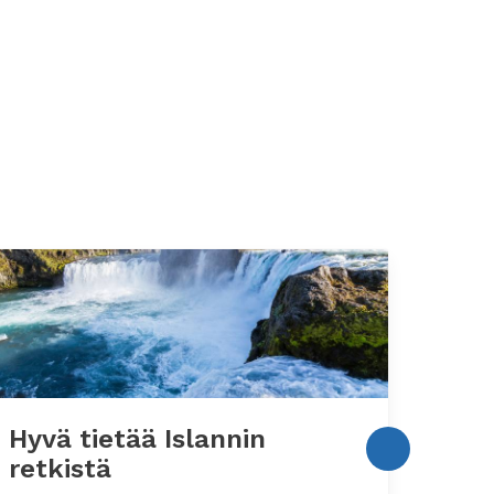
Hyvä tietää Islannin
Hyvä
retkistä
aut