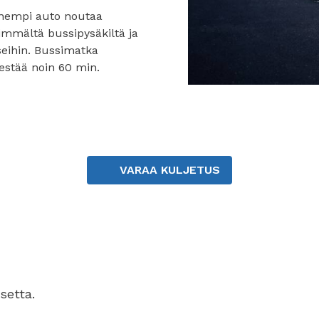
enempi auto noutaa
himmältä bussipysäkiltä ja
seihin. Bussimatka
kestää noin 60 min.
VARAA KULJETUS
setta.