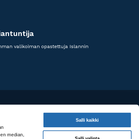
iantuntija
imman valikoiman opastettuja Islannin
Salli kaikki
an
sen median,
Salli valinta