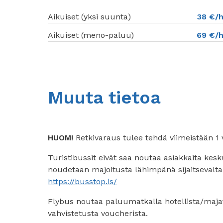
Aikuiset (yksi suunta)
38 €/h
Aikuiset (meno-paluu)
69 €/h
Muuta tietoa
HUOM!
Retkivaraus tulee tehdä viimeistään 1 
Turistibussit eivät saa noutaa asiakkaita kes
noudetaan majoitusta lähimpänä sijaitsevalta b
https://busstop.is/
Flybus noutaa paluumatkalla hotellista/majat
vahvistetusta voucherista.