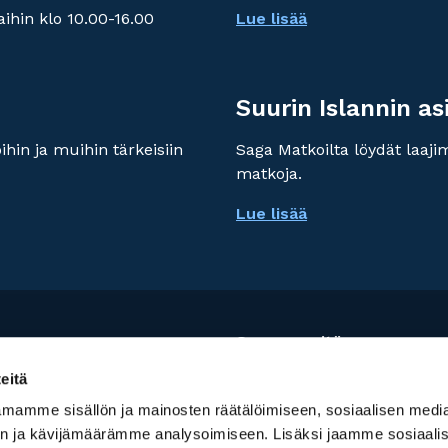
ihin klo 10.00-16.00
Lue lisää
Suurin Islannin as
hin ja muihin tärkeisiin
Saga Matkoilta löydät laaj
matkoja.
Lue lisää
Seuraa meitä:
eitä
mamme sisällön ja mainosten räätälöimiseen, sosiaalisen medi
n ja kävijämäärämme analysoimiseen. Lisäksi jaamme sosiaali