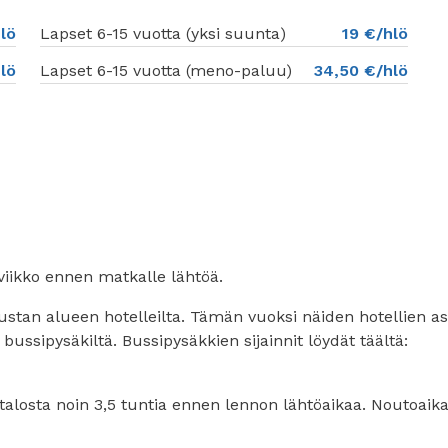
lö
Lapset 6-15 vuotta (yksi suunta)
19 €/hlö
lö
Lapset 6-15 vuotta (meno-paluu)
34,50 €/hlö
viikko ennen matkalle lähtöä.
kustan alueen hotelleilta. Tämän vuoksi näiden hotellien a
ussipysäkiltä. Bussipysäkkien sijainnit löydät täältä:
alosta noin 3,5 tuntia ennen lennon lähtöaikaa. Noutoaika