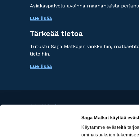
Asiakaspalvelu avoinna maanantaista perjanta
Lue lisää
Tärkeää tietoa
Tutustu Saga Matkojen vinkkeihin, matkaehtoi
tietoihin.
Lue lisää
Agentti login
Risteilykeskus
Saga Matkat käyttää eväst
Käytämme evästeitä tarjoa
©
Travel Specialist Group Oy
ominaisuuksien tukemisee