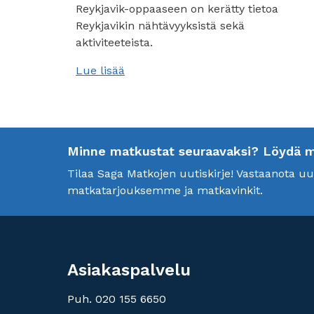
Reykjavik-oppaaseen on kerätty tietoa
Reykjavikin nähtävyyksistä sekä
aktiviteeteista.
Lue lisää
Minne matkustat seuraavaksi? Löydä mei
Tilaa Saga Matkojen uutiskirje! Vastaanota 
matkatarjouksemme ja matkavinkit.
Asiakaspalvelu
Puh. 020 155 6650