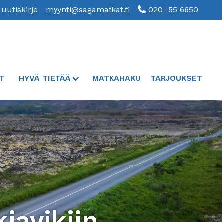
 uutiskirje
myynti@sagamatkat.fi
020 155 6650
T
HYVÄ TIETÄÄ
MATKAHAKU
TARJOUKSET
javikiin