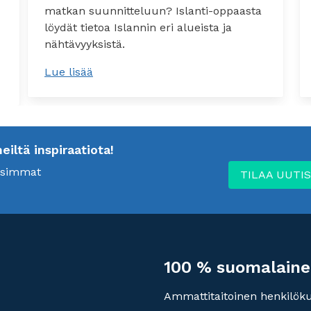
matkan suunnitteluun? Islanti-oppaasta
löydät tietoa Islannin eri alueista ja
nähtävyyksistä.
Lue lisää
ltä inspiraatiota!
uusimmat
TILAA UUTIS
100 % suomalaine
Ammattitaitoinen henkilök