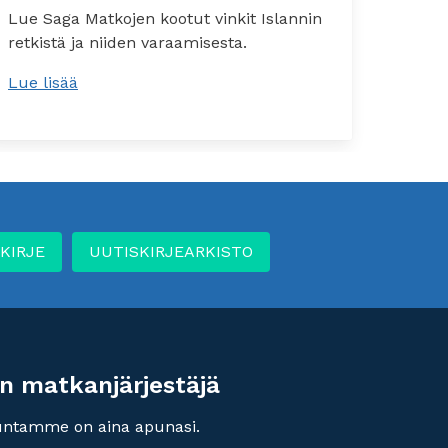
Lue Saga Matkojen kootut vinkit Islannin
Lisäti
retkistä ja niiden varaamisesta.
majoi
Lue lisää
Lue li
KIRJE
UUTISKIRJEARKISTO
n matkanjärjestäjä
untamme on aina apunasi.