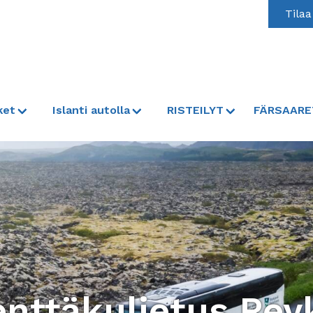
Tilaa
ket
Islanti autolla
RISTEILYT
FÄRSAARE
nttäkuljetus Reyk