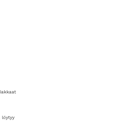
siakkaat
 löytyy