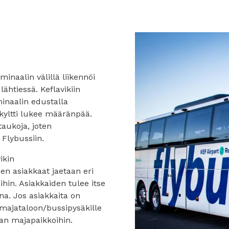
inaalin välillä liikennöi
ähtiessä. Keflavikiin
minaalin edustalla
kyltti lukee määränpää.
taukoja, joten
Flybussiin.
ikin
een asiakkaat jaetaan eri
ihin. Asiakkaiden tulee itse
a. Jos asiakkaita on
majataloon/bussipysäkille
aan majapaikkoihin.