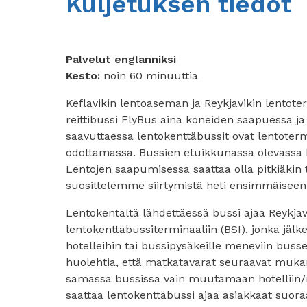
Kuljetuksen tiedot
Palvelut englanniksi
Kesto:
noin 60 minuuttia
Keflavikin lentoaseman ja Reykjavikin lentoterm
reittibussi FlyBus aina koneiden saapuessa ja l
saavuttaessa lentokenttäbussit ovat lentoter
odottamassa. Bussien etuikkunassa olevassa 
Lentojen saapumisessa saattaa olla pitkiäkin 
suosittelemme siirtymistä heti ensimmäiseen 
Lentokentältä lähdettäessä bussi ajaa Reykjav
lentokenttäbussiterminaaliin (BSI), jonka jälk
hotelleihin tai bussipysäkeille meneviin busse
huolehtia, että matkatavarat seuraavat mukan
samassa bussissa vain muutamaan hotelliin/
saattaa lentokenttäbussi ajaa asiakkaat suor