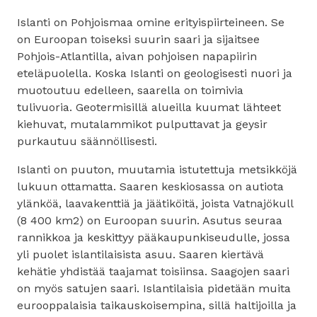
Islanti on Pohjoismaa omine erityispiirteineen. Se
on Euroopan toiseksi suurin saari ja sijaitsee
Pohjois-Atlantilla, aivan pohjoisen napapiirin
eteläpuolella. Koska Islanti on geologisesti nuori ja
muotoutuu edelleen, saarella on toimivia
tulivuoria. Geotermisillä alueilla kuumat lähteet
kiehuvat, mutalammikot pulputtavat ja geysir
purkautuu säännöllisesti.
Islanti on puuton, muutamia istutettuja metsikköjä
lukuun ottamatta. Saaren keskiosassa on autiota
ylänköä, laavakenttiä ja jäätiköitä, joista Vatnajökull
(8 400 km2) on Euroopan suurin. Asutus seuraa
rannikkoa ja keskittyy pääkaupunkiseudulle, jossa
yli puolet islantilaisista asuu. Saaren kiertävä
kehätie yhdistää taajamat toisiinsa. Saagojen saari
on myös satujen saari. Islantilaisia pidetään muita
eurooppalaisia taikauskoisempina, sillä haltijoilla ja