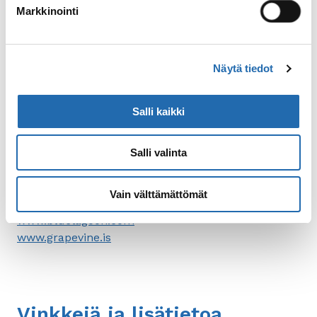
Markkinointi
Suomen suurlähetystö Reykjavikissa
ja Ulkoministeriön hätänumero
Näytä tiedot
Salli kaikki
Lisää tietoa Islannista löydät muun muassa
seuraavista osoitteista:
Salli valinta
www.visiticeland.com
www.visitreykjavik.is
Vain välttämättömät
www.whatson.is
www.bluelagoon.com
www.grapevine.is
Vinkkejä ja lisätietoa