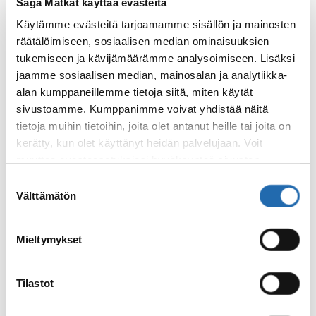
Saga Matkat käyttää evästeitä
Ostokset
Käytämme evästeitä tarjoamamme sisällön ja mainosten
räätälöimiseen, sosiaalisen median ominaisuuksien
tukemiseen ja kävijämäärämme analysoimiseen. Lisäksi
Tax free
jaamme sosiaalisen median, mainosalan ja analytiikka-
alan kumppaneillemme tietoja siitä, miten käytät
sivustoamme. Kumppanimme voivat yhdistää näitä
tietoja muihin tietoihin, joita olet antanut heille tai joita on
Tulli
kerätty, kun olet käyttänyt heidän palvelujaan. Voit
muuttaa evästeasetuksiesi hyväksyntää sivuston
alalaidassa olevasta
Evästeasetukset
linkistä.
Suostumuksen
Rokotukset
Välttämätön
valinta
Mieltymykset
Matkatavarat
Tilastot
Turvatarkastus