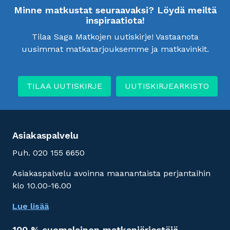
Minne matkustat seuraavaksi? Löydä meiltä
inspiraatiota!
Tilaa Saga Matkojen uutiskirje! Vastaanota
uusimmat matkatarjouksemme ja matkavinkit.
TILAA UUTISKIRJE
UUTISKIRJEARKISTO
Asiakaspalvelu
Puh. 020 155 6650
Asiakaspalvelu avoinna maanantaista perjantaihin
klo 10.00-16.00
Lue lisää
100 % suomalainen matkanjärjestäjä