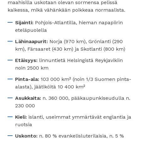
maahisilla uskotaan olevan sormensa pelissä
kaikessa, mikä vähänkään poikkeaa normaalista.
Sijainti:
Pohjois-Atlantilla, hieman napapiirin
eteläpuolella
Lähinaapurit:
Norja (970 km), Grönlanti (290
km), Färsaaret (430 km) ja Skotlanti (800 km)
Etäisyys:
linnuntietä Helsingistä Reykjavikiin
noin 2500 km
Pinta-ala:
103 000 km² (noin 1/3 Suomen pinta-
alasta), jäätiköitä 10 400 km²
Asukkaita:
n. 360 000, pääkaupunkiseudulla n.
230 000
Kieli:
islanti, useimmat ymmärtävät englantia ja
ruotsia
Uskonto:
n. 80 % evankelisluterilaisia, n. 5 %