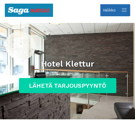
Valikko
Etusivulle
Hotel Klettur
LÄHETÄ TARJOUSPYYNTÖ