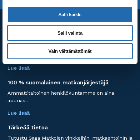
Salli kaikki
Asiakaspalvelu
Salli valinta
Puh. 020 155 6650
Asiakaspalvelu avoinna maanantaista perjantaihin
Vain välttämättömät
klo 10.00-16.00
Lue lisää
100 % suomalainen matkanjärjestäjä
Ammattitaitoinen henkilökuntamme on aina
apunasi.
Lue lisää
Tärkeää tietoa
Tutustu Saga Matkojen vinkkeihin, matkaehtoihin ja