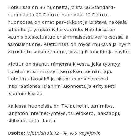
Hotellissa on 86 huonetta, joista 66 Standard-
huonetta ja 20 Deluxe huonetta. 10 Deluxe-
huoneessa on omat parvekkeet ja loistava näköala
lahdelle ja ympäröiville vuorille. Hotellissa on
kaunis oleskelualue ensimmäisessä kerroksessa ja
aamiaishuone. Kletturissa on myös mukava ja hyvin
varustettu kokoushuone, jossa piirtoheitin ja näyttö.
Klettur on saanut nimensä kivestä, joka työntyy
hotellin ensimmäisen kerroksen seinän läpi.
Hotellin ulkonäkö ja sisustus onkin saanut
inspiraationsa Islannin luonnosta ja erityisesti
Islannin kivistä.
Kaikissa huoneissa on TV, puhelin, lämmitys,
langaton internet-yhteys, tallelokero, jääkaappi,
silitysrauta ja -lauta.
Osoite:
Mjölnisholt 12–14, 105 Reykjavík