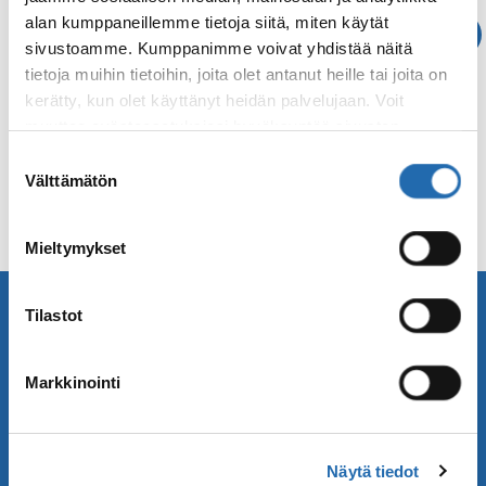
alan kumppaneillemme tietoja siitä, miten käytät
Reykjavik-opas
sivustoamme. Kumppanimme voivat yhdistää näitä
tietoja muihin tietoihin, joita olet antanut heille tai joita on
Tutustu Reykjavikiin matkailukohteena.
kerätty, kun olet käyttänyt heidän palvelujaan. Voit
Reykjavik-oppaaseen on kerätty tietoa
muuttaa evästeasetuksiesi hyväksyntää sivuston
Reykjavikin nähtävyyksistä sekä aktiviteeteista.
alalaidassa olevasta
Evästeasetukset
linkistä.
Suostumuksen
Lue lisää
Välttämätön
valinta
Mieltymykset
Minne matkustat seuraavaksi? Löydä meiltä
Tilastot
inspiraatiota!
Tilaa Saga Matkojen uutiskirje! Vastaanota
Markkinointi
uusimmat matkatarjouksemme ja matkavinkit.
TILAA UUTISKIRJE
UUTISKIRJEARKISTO
Näytä tiedot