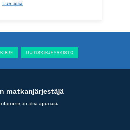
Lue lisää
Lue li
KIRJE
UUTISKIRJEARKISTO
n matkanjärjestäjä
untamme on aina apunasi.