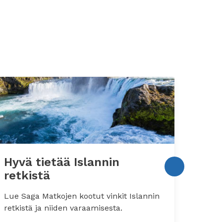
Hyvä tietää Islannin
Hyvä
retkistä
aut
Lue Saga Matkojen kootut vinkit Islannin
Lisäti
retkistä ja niiden varaamisesta.
majoi