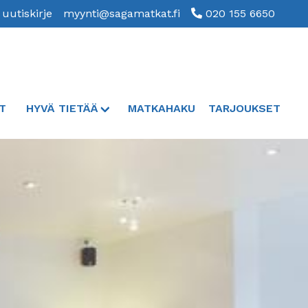
 uutiskirje
myynti@sagamatkat.fi
020 155 6650
T
HYVÄ TIETÄÄ
MATKAHAKU
TARJOUKSET