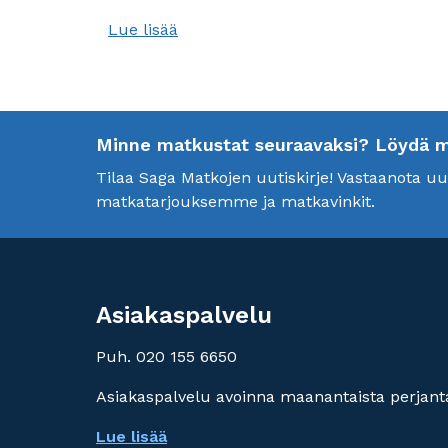
Lue lisää
Minne matkustat seuraavaksi? Löydä mei
Tilaa Saga Matkojen uutiskirje! Vastaanota 
matkatarjouksemme ja matkavinkit.
Asiakaspalvelu
Puh. 020 155 6650
Asiakaspalvelu avoinna maanantaista perjanta
Lue lisää