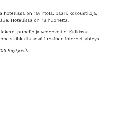
otellissa on ravintola, baari, kokoustiloja,
alue. Hotellissa on 78 huonetta.
elokero, puhelin ja vedenkeitin. Kaikissa
ne suihkulla sekä ilmainen internet-yhteys.
105 Reykjavík