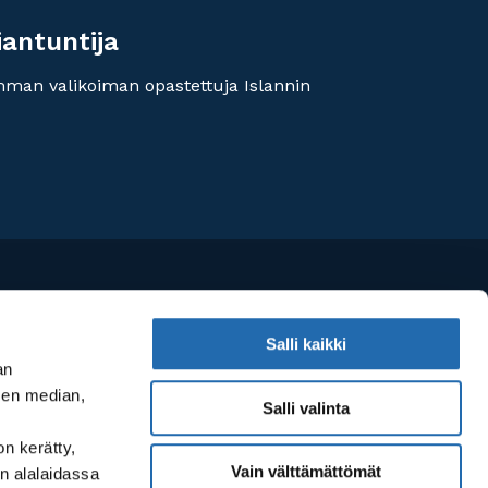
iantuntija
imman valikoiman opastettuja Islannin
Salli kaikki
an
sen median,
Salli valinta
on kerätty,
Vain välttämättömät
n alalaidassa