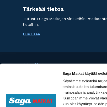
Tärkeää tietoa
Tutustu Saga Matkojen vinkkeihin, matkaehtoi
tietoihin.
Lue lisää
Agentti login
Risteilykeskus
Saga Matkat käyttää eväst
Käytämme evästeitä tarjoa
©
Travel Specialist Group Oy
ominaisuuksien tukemisee
mainosalan ja analytiikka-
Saga Matkat käyttää sivuillaan evästeitä. Jat
Kumppanimme voivat yhdistää 
hyväksyt Saga Matkojen
tietosuojakäytännön
.
kun olet käyttänyt heidän 