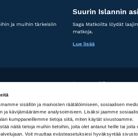
Suurin Islannin as
hin ja muihin tärkeisiin
Saga Matkoilta löydät laaj
matkoja.
Lue lisää
Seuraa meitä:
eitä
mamme sisällön ja mainosten räätälöimiseen, sosiaalisen medi
n ja kävijämäärämme analysoimiseen. Lisäksi jaamme sosiaali
alan kumppaneillemme tietoja siitä, miten käytät sivustoamme.
kamalla palvelun käyttöä,
näitä tietoja muihin tietoihin, joita olet antanut heille tai joita 
palvelujaan. Voit muuttaa evästeasetuksiesi hyväksyntää sivusto