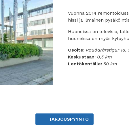
Vuonna 2014 remontoidussa h
hissi ja ilmainen pysäköinti
Huoneissa on televisio, tall
huoneissa on myös kylpyhuo
Osoite:
Rauðarárstígur 18, 
Keskustaan:
0,5 km
Lentökentälle:
50 km
TARJOUSPYYNTÖ