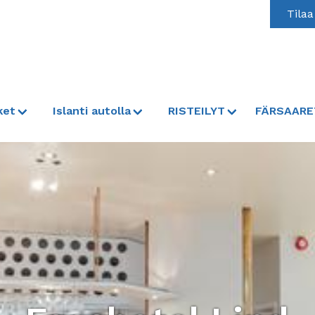
Tilaa
ket
Islanti autolla
RISTEILYT
FÄRSAARE