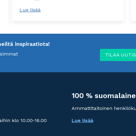
Lue lisää
ltä inspiraatiota!
uusimmat
TILAA UUTIS
100 % suomalaine
Ammattitaitoinen henkilök
ihin klo 10.00-16.00
Lue lisää