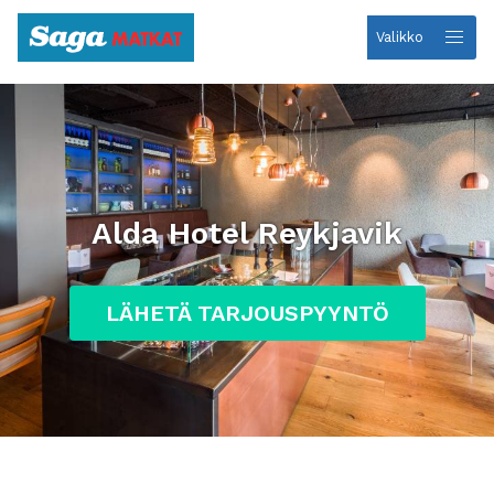
Valikko
Etusivulle
Alda Hotel Reykjavik
LÄHETÄ TARJOUSPYYNTÖ