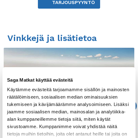
TARJOUSPYYNTÖ
Vinkkejä ja lisätietoa
Saga Matkat käyttää evästeitä
Käytämme evästeitä tarjoamamme sisällön ja mainosten
räätälöimiseen, sosiaalisen median ominaisuuksien
tukemiseen ja kävijämäärämme analysoimiseen. Lisäksi
Reykjavik-opas
jaamme sosiaalisen median, mainosalan ja analytiikka-
alan kumppaneillemme tietoja siitä, miten käytät
Tutustu Reykjavikiin matkailukohteena.
sivustoamme. Kumppanimme voivat yhdistää näitä
Reykjavik-oppaaseen on kerätty tietoa
tietoja muihin tietoihin, joita olet antanut heille tai joita on
Reykjavikin nähtävyyksistä sekä aktiviteeteista.