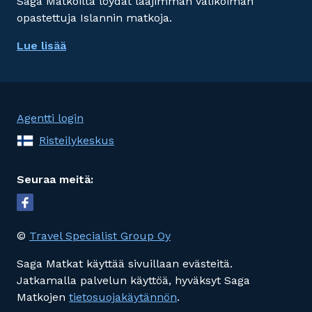
Saga Matkoilta löydät laajimman valikoiman
opastettuja Islannin matkoja.
Lue lisää
Agentti login
Risteilykeskus
Seuraa meitä:
©
Travel Specialist Group Oy
Saga Matkat käyttää sivuillaan evästeitä.
Jatkamalla palvelun käyttöä, hyväksyt Saga
Matkojen
tietosuojakäytännön
.