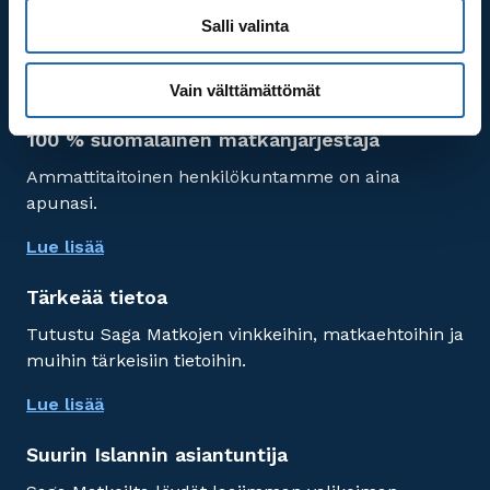
Asiakaspalvelu avoinna maanantaista perjantaihin
Salli valinta
klo 10.00-16.00
Lue lisää
Vain välttämättömät
100 % suomalainen matkanjärjestäjä
Ammattitaitoinen henkilökuntamme on aina
apunasi.
Lue lisää
Tärkeää tietoa
Tutustu Saga Matkojen vinkkeihin, matkaehtoihin ja
muihin tärkeisiin tietoihin.
Lue lisää
Suurin Islannin asiantuntija