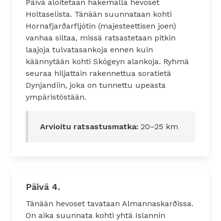
Päivä aloitetaan hakemalla hevoset
Holtaselista. Tänään suunnataan kohti
Hornafjarðarfljótin (majesteettisen joen)
vanhaa siltaa, missä ratsastetaan pitkin
laajoja tulvatasankoja ennen kuin
käännytään kohti Skógeyn alankoja. Ryhmä
seuraa hiljattain rakennettua soratietä
Dynjandiin, joka on tunnettu upeasta
ympäristöstään.
Arvioitu ratsastusmatka:
20–25 km
Päivä 4.
Tänään hevoset tavataan Almannaskarðissa.
On aika suunnata kohti yhtä Islannin