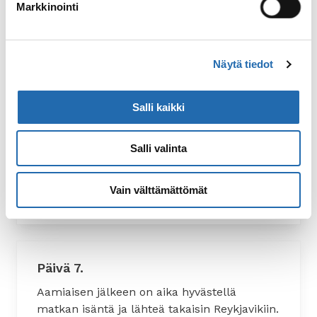
maiseman, jollaista et löydä mistään
Markkinointi
muualta. Kanjonista jatketaan Jökulsá-joen
vartta, ennen kuin suunnataan kohti alueen
kosteikkoja ja laajoja suistoja. Laskuveden
Näytä tiedot
paljastaessa pehmeät saviset ratsastusreitit
päästään kulkemaan ainutlaatuisessa
maastossa. Illaksi palataan tukikohtaan
Salli kaikki
Stafafelliin, missä on aika juhlia matkan
viimeistä iltaa.
Salli valinta
Arvioitu ratsastusmatka:
20–25 km
Vain välttämättömät
Päivä 7.
Aamiaisen jälkeen on aika hyvästellä
matkan isäntä ja lähteä takaisin Reykjavikiin.