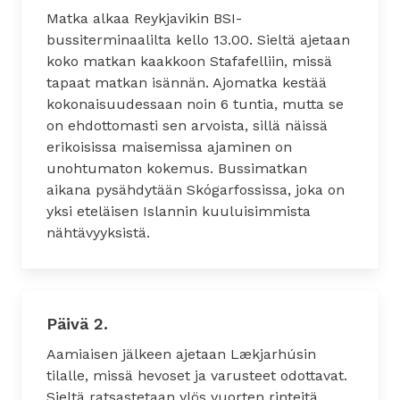
Matka alkaa Reykjavikin BSI-
bussiterminaalilta kello 13.00. Sieltä ajetaan
koko matkan kaakkoon Stafafelliin, missä
tapaat matkan isännän. Ajomatka kestää
kokonaisuudessaan noin 6 tuntia, mutta se
on ehdottomasti sen arvoista, sillä näissä
erikoisissa maisemissa ajaminen on
unohtumaton kokemus. Bussimatkan
aikana pysähdytään Skógarfossissa, joka on
yksi eteläisen Islannin kuuluisimmista
nähtävyyksistä.
Päivä 2.
Aamiaisen jälkeen ajetaan Lækjarhúsin
tilalle, missä hevoset ja varusteet odottavat.
Sieltä ratsastetaan ylös vuorten rinteitä