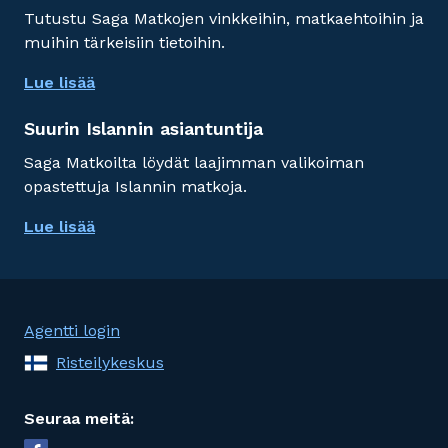
Tutustu Saga Matkojen vinkkeihin, matkaehtoihin ja
muihin tärkeisiin tietoihin.
Lue lisää
Suurin Islannin asiantuntija
Saga Matkoilta löydät laajimman valikoiman
opastettuja Islannin matkoja.
Lue lisää
Agentti login
Risteilykeskus
Seuraa meitä: