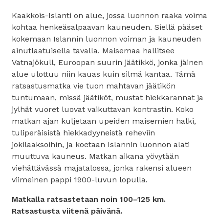
Kaakkois-Islanti on alue, jossa luonnon raaka voima
kohtaa henkeäsalpaavan kauneuden. Siellä pääset
kokemaan Islannin luonnon voiman ja kauneuden
ainutlaatuisella tavalla. Maisemaa hallitsee
Vatnajökull, Euroopan suurin jäätikkö, jonka jäinen
alue ulottuu niin kauas kuin silmä kantaa. Tämä
ratsastusmatka vie tuon mahtavan jäätikön
tuntumaan, missä jäätiköt, mustat hiekkarannat ja
jylhät vuoret luovat vaikuttavan kontrastin. Koko
matkan ajan kuljetaan upeiden maisemien halki,
tuliperäisistä hiekkadyyneistä reheviin
jokilaaksoihin, ja koetaan Islannin luonnon alati
muuttuva kauneus. Matkan aikana yövytään
viehättävässä majatalossa, jonka rakensi alueen
viimeinen pappi 1900-luvun lopulla.
Matkalla ratsastetaan noin 100–125 km.
Ratsastusta viitenä päivänä.