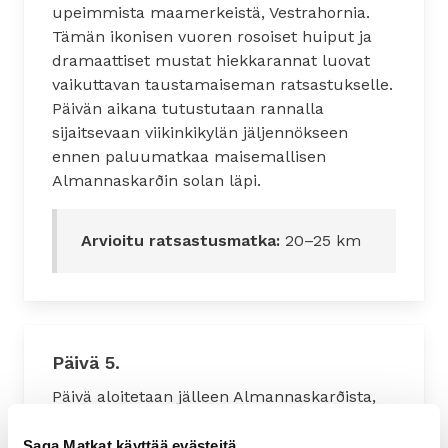
upeimmista maamerkeistä, Vestrahornia.
Tämän ikonisen vuoren rosoiset huiput ja
dramaattiset mustat hiekkarannat luovat
vaikuttavan taustamaiseman ratsastukselle.
Päivän aikana tutustutaan rannalla
sijaitsevaan viikinkikylän jäljennökseen
ennen paluumatkaa maisemallisen
Almannaskarðin solan läpi.
Arvioitu ratsastusmatka:
20–25 km
Päivä 5.
Päivä aloitetaan jälleen Almannaskarðista,
mistä suunnataan syvemmälle Lónin
alueelle, missä vuoristo avautuu
Saga Matkat käyttää evästeitä