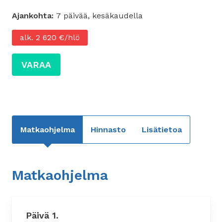
Ajankohta:
7 päivää, kesäkaudella
alk. 2 620 €/hlö
VARAA
Matkaohjelma
Hinnasto
Lisätietoa
Matkaohjelma
Päivä 1.