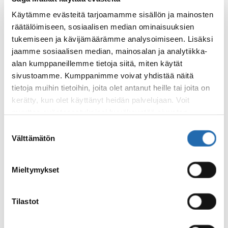
sisämaahan päin. Tämä syrjäinen ja villi
Käytämme evästeitä tarjoamamme sisällön ja mainosten
maisema johdattaa Jökulsá-jäätikköjoen yli.
räätälöimiseen, sosiaalisen median ominaisuuksien
Ylitys on jännittävä kokemus, joka antaa
tukemiseen ja kävijämäärämme analysoimiseen. Lisäksi
maistiaisen Islannin kesyttömästä
jaamme sosiaalisen median, mainosalan ja analytiikka-
luonnosta. Päivän päätteeksi ajetaan takaisin
alan kumppaneillemme tietoja siitä, miten käytät
Stafafelliin.
sivustoamme. Kumppanimme voivat yhdistää näitä
tietoja muihin tietoihin, joita olet antanut heille tai joita on
kerätty, kun olet käyttänyt heidän palvelujaan. Voit
Arvioitu ratsastusmatka:
20–25 km
muuttaa evästeasetuksiesi hyväksyntää sivuston
alalaidassa olevasta
Evästeasetukset
linkistä.
Suostumuksen
Välttämätön
valinta
Päivä 6.
Mieltymykset
Viimeinen ratsastuspäivä vie lumoavaan
Hvannagil-kanjoniin. Se on yksi Islannin
Tilastot
piilotetuista helmistä, missä kullansävyiset
ryoliittikalliot luovat ainutlaatuisen