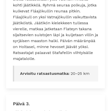
kohti jäätikköä. Ryhmä seuraa polkuja, jotka
kulkevat Fláajökullin reunaa pitkin.
Fláajökull on yksi Vatnajökullin vaikuttavista
jäätiköistä. Jäätikön kielekkeen tullessa
vierelle, matkaa jatketaan Flateyn takana
sijaitsevien suistojen läpi ja kuljetaan villin ja
syrjäisen maaston halki. Päivän määränpää
on Holtasel, minne hevoset jäävät yöksi.
Ratsastajat palaavat Stafafellin viihtyisälle
majatalolle.
Arvioitu ratsastusmatka:
20–25 km
Päivä 3.