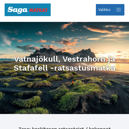
Valikko
Etusivulle
Vatnajökull, Vestrahorn ja
Stafafell -ratsastusmatka
Taso: keskitason ratsastajat / kokeneet