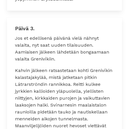
Päivä 3.
Jos et edellisenä päivänä vielä nähnyt
valaita, nyt saat uuden tilaisuuden.
Aamiaisen jälkeen lähdetään bongaamaan
valaita Grenivíkiin.
Kahvin jälkeen ratsastetaan kohti Grenivíkin
kalastajakylää, mistä jatketaan pitkin
Látrarströndin rannikkoa. Reitti kulkee
jyrkkien kallioiden yläpuolella, ylellisten
niittyjen, kirkkaiden purojen ja vaikuttavien
laaksojen halki. Svínarnesin maalaistalon
raunioilla pidetään tauko ja nautiskellaan
menneiden aikojen tunnelmasta.
Maanviljelijöiden nuoret hevoset viettävät