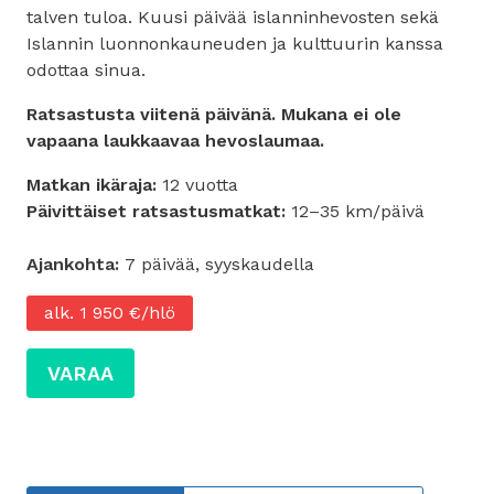
talven tuloa. Kuusi päivää islanninhevosten sekä
Islannin luonnonkauneuden ja kulttuurin kanssa
odottaa sinua.
Ratsastusta viitenä päivänä. Mukana ei ole
vapaana laukkaavaa hevoslaumaa.
Matkan ikäraja:
12 vuotta
Päivittäiset ratsastusmatkat:
12–35 km/päivä
Ajankohta:
7 päivää, syyskaudella
alk. 1 950 €/hlö
VARAA