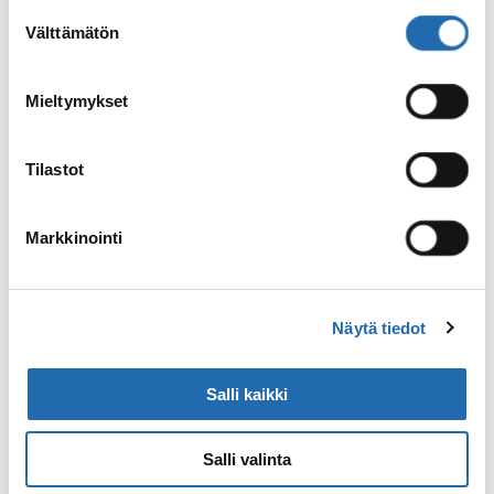
alalaidassa olevasta
Evästeasetukset
linkistä.
Suostumuksen
Tänään ratsastetaan ylös vuorille.
Välttämätön
valinta
Määränpäänä on Trölladalurin laakson
perällä sijaitseva vuoristomökki Gil.
Mieltymykset
Leirðalsheiðin korkeimmasta kohdasta on
upeat näkymät Hvalvatnsfjörðurin vuonolle
ja alhaalla avautuvalle jäämerelle. Illallisen
Tilastot
jälkeen on sopiva hetki lähteä kävelylle
tähtien alle. Toivottavasti taivaalla tanssii
Markkinointi
myös revontulia. Tämä on upea kokemus
kaukana sivilisaatiosta ja kaikista kaupungin
sähkövaloista. Illallinen ja yöpyminen
vuoristomökissä.
Näytä tiedot
Salli kaikki
Päivä 6.
Salli valinta
Aamiaisen jälkeen satuloidaan jälleen