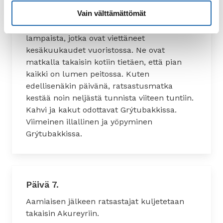
hevoset ja lähdetään Trölladalurin kauniista
Vain välttämättömät
laaksosta takaisin Grýtubakkiin. Matkalla
nähdään joitakin niistä monista tuhansista
lampaista, jotka ovat viettäneet
kesäkuukaudet vuoristossa. Ne ovat
matkalla takaisin kotiin tietäen, että pian
kaikki on lumen peitossa. Kuten
edellisenäkin päivänä, ratsastusmatka
kestää noin neljästä tunnista viiteen tuntiin.
Kahvi ja kakut odottavat Grýtubakkissa.
Viimeinen illallinen ja yöpyminen
Grýtubakkissa.
Päivä 7.
Aamiaisen jälkeen ratsastajat kuljetetaan
takaisin Akureyriin.