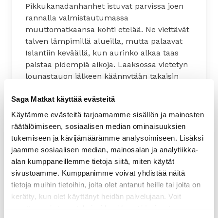
Pikkukanadanhanhet istuvat parvissa joen
rannalla valmistautumassa
muuttomatkaansa kohti etelää. Ne viettävät
talven lämpimillä alueilla, mutta palaavat
Islantiin keväällä, kun aurinko alkaa taas
paistaa pidempiä aikoja. Laaksossa vietetyn
lounastauon jälkeen käännytään takaisin
Grýtubakkiin.
Saga Matkat käyttää evästeitä
Kahvin jälkeen ajetaan kuuluisalle
Käytämme evästeitä tarjoamamme sisällön ja mainosten
Goðafossin vesiputoukselle, jolla on ollut
räätälöimiseen, sosiaalisen median ominaisuuksien
tärkeä rooli Islannin kristillistämisen aikana.
tukemiseen ja kävijämäärämme analysoimiseen. Lisäksi
Tämä vesiputous on myös yksi Islannin
jaamme sosiaalisen median, mainosalan ja analytiikka-
kauneimmista. Illallinen ja yöpyminen
alan kumppaneillemme tietoja siitä, miten käytät
Grýtubakkissa.
sivustoamme. Kumppanimme voivat yhdistää näitä
tietoja muihin tietoihin, joita olet antanut heille tai joita on
kerätty, kun olet käyttänyt heidän palvelujaan. Voit
muuttaa evästeasetuksiesi hyväksyntää sivuston
Päivä 5.