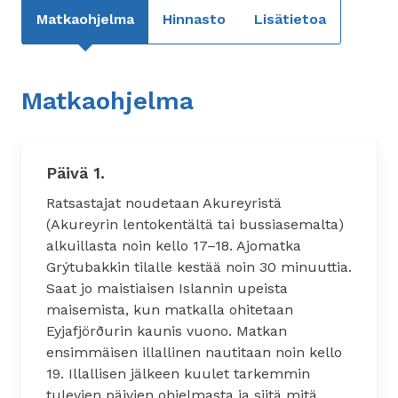
Matkaohjelma
Hinnasto
Lisätietoa
Matkaohjelma
Päivä 1.
Ratsastajat noudetaan Akureyristä
(Akureyrin lentokentältä tai bussiasemalta)
alkuillasta noin kello 17–18. Ajomatka
Grýtubakkin tilalle kestää noin 30 minuuttia.
Saat jo maistiaisen Islannin upeista
maisemista, kun matkalla ohitetaan
Eyjafjörðurin kaunis vuono. Matkan
ensimmäisen illallinen nautitaan noin kello
19. Illallisen jälkeen kuulet tarkemmin
tulevien päivien ohjelmasta ja siitä mitä