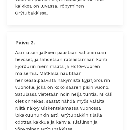
kaikkea on luvassa. Yöpyminen
Grýtubakkissa.
Päivä 2.
Aamiaisen jälkeen päästään valitsemaan
hevoset, ja lähdetään ratsastamaan kohti
Fjörðurin niemimaata ja Höfði-vuoren
maisemia. Matkalla nautitaan
henkeäsalpaavista näkymistä Eyjafjörðurin
vuonolle, joka on koko saaren pisin vuono.
Satulassa vietetään noin neljä tuntia. Mikäli
olet onnekas, saatat nähdä myös valaita.
Niitä näkyy uiskentelemassa vuonossa
lokakuuhunkin asti. Grýtubakkin tilalla
odottaa kakkua ja kahvia. Illallinen ja
yöpyminen Grýtubakkissa.