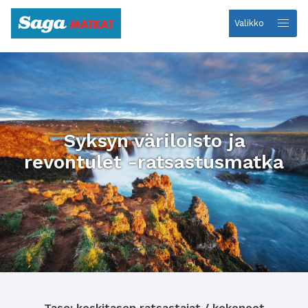
Valikko
Etusivulle
Syksyn väriloisto ja
revontulet -ratsastusmatka
Taso: keskitason ratsastajat / kokeneet