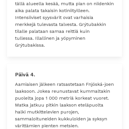
tällä alueella kesää, mutta pian on niidenkin
aika palata takaisin kotiniityilleen.
Intensiiviset syysvärit ovat varhaisia
merkkejä tulevasta talvesta. Grýtubakkin
tilalle palataan samaa reittiä kuin
tullessa. Illallinen ja yöpyminen
Grýtubakissa.
Päivä 4.
Aamiaisen jälkeen ratsastetaan Fnjóská-joen
laaksoon. Jokea reunustavat kummaltakin
puolelta jopa 1 000 metriä korkeat vuoret.
Matka jatkuu pitkin laakson eteläpuolta
halki mutkittelevien purojen,
sammaloituneiden kukkuloiden ja syksyn
värittämien pienten metsien.