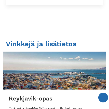
Vinkkejä ja lisätietoa
Reykjavik-opas
Tutustu Reykjavikiin matkailukohteena.