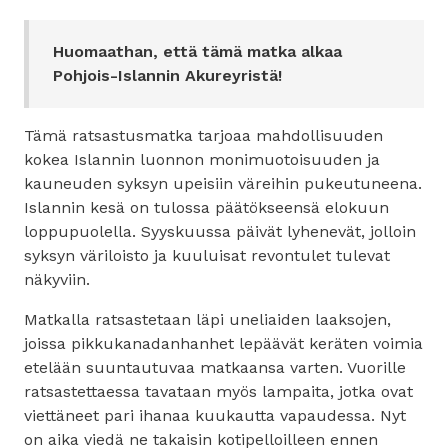
Huomaathan, että tämä matka alkaa
Pohjois-Islannin Akureyristä!
Tämä ratsastusmatka tarjoaa mahdollisuuden
kokea Islannin luonnon monimuotoisuuden ja
kauneuden syksyn upeisiin väreihin pukeutuneena.
Islannin kesä on tulossa päätökseensä elokuun
loppupuolella. Syyskuussa päivät lyhenevät, jolloin
syksyn väriloisto ja kuuluisat revontulet tulevat
näkyviin.
Matkalla ratsastetaan läpi uneliaiden laaksojen,
joissa pikkukanadanhanhet lepäävät keräten voimia
etelään suuntautuvaa matkaansa varten. Vuorille
ratsastettaessa tavataan myös lampaita, jotka ovat
viettäneet pari ihanaa kuukautta vapaudessa. Nyt
on aika viedä ne takaisin kotipelloilleen ennen