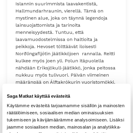
Islannin suurimmista laavakentistä,
Hallmundarhraunin, vierellä. Tämä on
mystinen alue, joka on täynnä legendoja
lainsuojattomista ja tarinoita
menneisyydestä. Tuntuu, että
laavamuodostelmissa on haltioita ja
peikkoja. Hevoset tölttäävät iloisesti
Norðlingafljótin jäätikköjoen rannalla. Reitti
kulkee myös joen yli. Polun itäpuolella
nähdään Eríksjökull-jäätikkö, jonka peitossa
nukkuu myös tulivuori. Päivän viimeinen
määränpää on Álftakrókurin vuoristomökki,
missä lainsuojattomien kerrotaan aikanaan
pakoilleen lakia.
Saga Matkat käyttää evästeitä
Käytämme evästeitä tarjoamamme sisällön ja mainosten
räätälöimiseen, sosiaalisen median ominaisuuksien
Arvioitu ratsastusmatka:
30 km
tukemiseen ja kävijämäärämme analysoimiseen. Lisäksi
jaamme sosiaalisen median, mainosalan ja analytiikka-