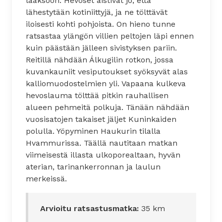
laaksoon. Hevoset aistivat jo, että
lähestytään kotiniittyjä, ja ne tölttävät
iloisesti kohti pohjoista. On hieno tunne
ratsastaa ylängön villien peltojen läpi ennen
kuin päästään jälleen sivistyksen pariin.
Reitillä nähdään Álkugilin rotkon, jossa
kuvankauniit vesiputoukset syöksyvät alas
kalliomuodostelmien yli. Vapaana kulkeva
hevoslauma tölttää pitkin rauhallisen
alueen pehmeitä polkuja. Tänään nähdään
vuosisatojen takaiset jäljet Kuninkaiden
polulla. Yöpyminen Haukurin tilalla
Hvammurissa. Täällä nautitaan matkan
viimeisestä illasta ulkoporealtaan, hyvän
aterian, tarinankerronnan ja laulun
merkeissä.
Arvioitu ratsastusmatka:
35 km