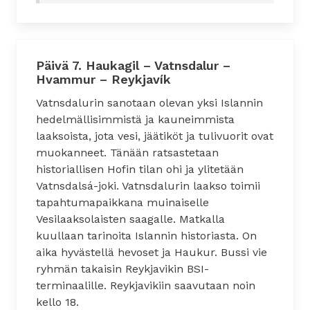
Päivä 7. Haukagil – Vatnsdalur –
Hvammur – Reykjavík
Vatnsdalurin sanotaan olevan yksi Islannin
hedelmällisimmistä ja kauneimmista
laaksoista, jota vesi, jäätiköt ja tulivuorit ovat
muokanneet. Tänään ratsastetaan
historiallisen Hofin tilan ohi ja ylitetään
Vatnsdalsá-joki. Vatnsdalurin laakso toimii
tapahtumapaikkana muinaiselle
Vesilaaksolaisten saagalle. Matkalla
kuullaan tarinoita Islannin historiasta. On
aika hyvästellä hevoset ja Haukur. Bussi vie
ryhmän takaisin Reykjavikin BSI-
terminaalille. Reykjavikiin saavutaan noin
kello 18.