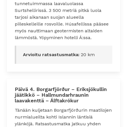
tunnetuimmassa laavaluolassa
Surtshellirissä. 3 500 metriä pitkä luola
tarjosi aikanaan suojan alueella
piileskelleille rosvoille. Húsafellissa pääsee
myös nauttimaan geotermisten altaiden
lämmöstä. Yöpyminen hotelli Á:ssa.
Arvioitu ratsastusmatka:
20 km
Päivä 4. Borgarfjörður – Eríksjökullin
jäätikkö – Hallmundarhraunin
laavakenttä – Álftakrókur
Tänään kuljetaan Borgarfjörðurin maatilojen
nurmialueilta kohti Islannin läntisiä
ylänköjä. Ratsastusmatka jatkuu yhden