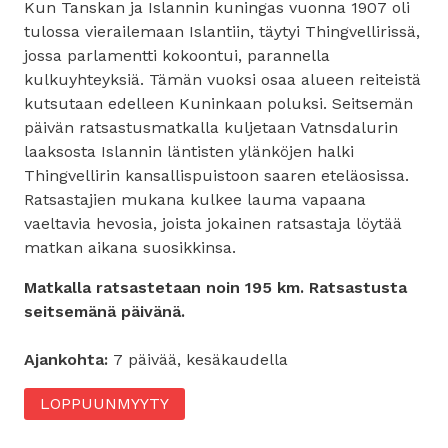
Kun Tanskan ja Islannin kuningas vuonna 1907 oli
tulossa vierailemaan Islantiin, täytyi Thingvellirissä,
jossa parlamentti kokoontui, parannella
kulkuyhteyksiä. Tämän vuoksi osaa alueen reiteistä
kutsutaan edelleen Kuninkaan poluksi. Seitsemän
päivän ratsastusmatkalla kuljetaan Vatnsdalurin
laaksosta Islannin läntisten ylänköjen halki
Thingvellirin kansallispuistoon saaren eteläosissa.
Ratsastajien mukana kulkee lauma vapaana
vaeltavia hevosia, joista jokainen ratsastaja löytää
matkan aikana suosikkinsa.
Matkalla ratsastetaan noin 195 km. Ratsastusta
seitsemänä päivänä.
Ajankohta:
7 päivää, kesäkaudella
LOPPUUNMYYTY