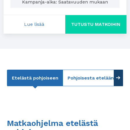
Kampanja-aika: Saatavuuden mukaan
Lue lisää
TUTUSTU MATKOIHIN
: Alennusta ennakkovaraajalle
Etelästä pohjoiseen
Pohjoisesta etelään
Hi
Matkaohjelma etelästä