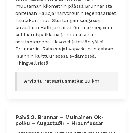
muutaman kilometrin päässä Brunnarista
ohitetaan Hallbjarnarvörðurin legendaariset
hautakummut. Sturlungan saagassa
kuvaillaan Hallbjarnarvörðuria armeijoiden
kohtaamispaikkana ja muinaisena
sotatantereena. Hevoset jätetään yöksi
Brunnariin. Ratsastajat yöpyvät puolestaan
Islannin kulttuurisessa sydämessä,
Thingvellirissä.
Arvioitu ratsastusmatka:
20 km
Päivä 2. Brunnar – Muinainen Ok-
polku – Augastaðir – Hraunfossar