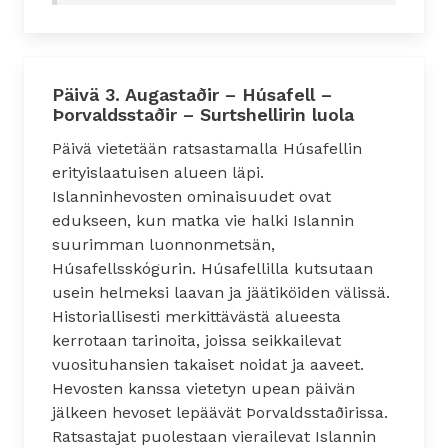
Päivä 3. Augastaðir – Húsafell –
Þorvaldsstaðir – Surtshellirin luola
Päivä vietetään ratsastamalla Húsafellin
erityislaatuisen alueen läpi.
Islanninhevosten ominaisuudet ovat
edukseen, kun matka vie halki Islannin
suurimman luonnonmetsän,
Húsafellsskógurin. Húsafellilla kutsutaan
usein helmeksi laavan ja jäätiköiden välissä.
Historiallisesti merkittävästä alueesta
kerrotaan tarinoita, joissa seikkailevat
vuosituhansien takaiset noidat ja aaveet.
Hevosten kanssa vietetyn upean päivän
jälkeen hevoset lepäävät Þorvaldsstaðirissa.
Ratsastajat puolestaan vierailevat Islannin