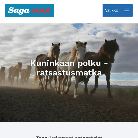
Valikko
Etusivulle
Kuninkaan polku -
ratsastusmatka
Taso: kokeneet ratsastajat