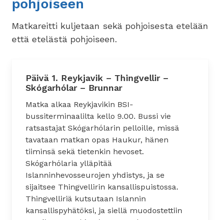
pohjoiseen
Matkareitti kuljetaan sekä pohjoisesta etelään
että etelästä pohjoiseen.
Päivä 1. Reykjavik – Thingvellir –
Skógarhólar – Brunnar
Matka alkaa Reykjavikin BSI-
bussiterminaalilta kello 9.00. Bussi vie
ratsastajat Skógarhólarin pelloille, missä
tavataan matkan opas Haukur, hänen
tiiminsä sekä tietenkin hevoset.
Skógarhólaria ylläpitää
Islanninhevosseurojen yhdistys, ja se
sijaitsee Thingvellirin kansallispuistossa.
Thingvelliriä kutsutaan Islannin
kansallispyhätöksi, ja siellä muodostettiin