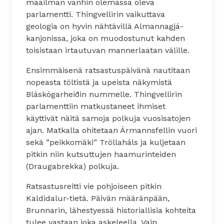
maailman vanhin olemassa oleva
parlamentti. Thingvellirin vaikuttava
geologia on hyvin nähtävillä Almannagjá-
kanjonissa, joka on muodostunut kahden
toisistaan irtautuvan mannerlaatan välille.
Ensimmäisenä ratsastuspäivänä nautitaan
nopeasta töltistä ja upeista näkymistä
Bláskógarheiðin nummelle. Thingvellirin
parlamenttiin matkustaneet ihmiset
käyttivät näitä samoja polkuja vuosisatojen
ajan. Matkalla ohitetaan Ármannsfellin vuori
sekä ”peikkomäki” Tröllaháls ja kuljetaan
pitkin niin kutsuttujen haamurinteiden
(Draugabrekka) polkuja.
Ratsastusreitti vie pohjoiseen pitkin
Kaldidalur-tietä. Päivän määränpään,
Brunnarin, lähestyessä historiallisia kohteita
tulee vastaan joka askeleella. Vain