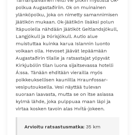
Tämänpäiväinen reitti vie pitkin mystistä Ok-
polkua Augastaðiriin. Ok on muinainen
ylänköpolku, joka on nimetty samannimisen
jäätikön mukaan. Ok-jäätikön lisäksi polun
itäpuolella nähdään jäätiköt Geitlandsjökull,
Langjökull ja Þórisjökull. Autio alue
muistuttaa kuinka karua Islannin luonto
voikaan olla. Hevoset jäävät lepäämään
Augastaðirin tilalle ja ratsastajat yöpyvät
Kirkjubólin tilan luona sijaitsevassa hotelli
Á:ssa. Tänään ehditään vierailla myös
poikkeuksellisen kauniilla Hraunfossar-
vesiputouksella. Vesi näyttää tulevan
suoraan laavasta, mutta se on itse asiassa
kylmä lähde, joka pulppuaa maan läpi ja
virtaa kosken tavoin alas Hvítá-jokeen.
Arvioitu ratsastusmatka:
35 km