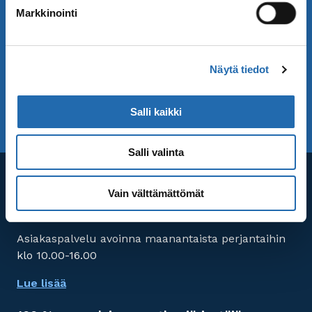
Markkinointi
Minne matkustat seuraavaksi? Löydä meiltä
inspiraatiota!
Tilaa Saga Matkojen uutiskirje! Vastaanota
Näytä tiedot
uusimmat matkatarjouksemme ja matkavinkit.
Salli kaikki
TILAA UUTISKIRJE
UUTISKIRJEARKISTO
Salli valinta
Asiakaspalvelu
Vain välttämättömät
Puh. 020 155 6650
Asiakaspalvelu avoinna maanantaista perjantaihin
klo 10.00-16.00
Lue lisää