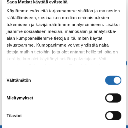
Vinkkejä ja lisätietoa
Saga Matkat käyttää evästeitä
Käytämme evästeitä tarjoamamme sisällön ja mainosten
räätälöimiseen, sosiaalisen median ominaisuuksien
tukemiseen ja kävijämäärämme analysoimiseen. Lisäksi
jaamme sosiaalisen median, mainosalan ja analytiikka-
alan kumppaneillemme tietoja siitä, miten käytät
sivustoamme. Kumppanimme voivat yhdistää näitä
tietoja muihin tietoihin, joita olet antanut heille tai joita on
kerätty, kun olet käyttänyt heidän palvelujaan. Voit
Reykjavik-opas
muuttaa evästeasetuksiesi hyväksyntää sivuston
alalaidassa olevasta
Evästeasetukset
linkistä.
Suostumuksen
Tutustu Reykjavikiin matkailukohteena.
Välttämätön
valinta
Reykjavik-oppaaseen on kerätty tietoa
Reykjavikin nähtävyyksistä sekä aktiviteeteista.
Mieltymykset
Lue lisää
Tilastot