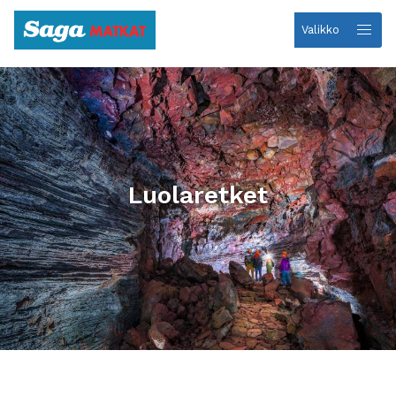
Valikko
Etusivulle
Luolaretket