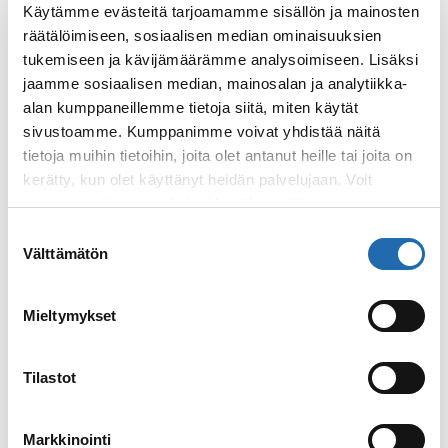
Käytämme evästeitä tarjoamamme sisällön ja mainosten
muodikkaana alueena, jonne kannattaa
räätälöimiseen, sosiaalisen median ominaisuuksien
hakeutua viettämään iltaa. Kalastajakylästä
tukemiseen ja kävijämäärämme analysoimiseen. Lisäksi
kehittynyt Blankenese on taas mukava alue
jaamme sosiaalisen median, mainosalan ja analytiikka-
kävelyretkille, kuten Alster–järven
alan kumppaneillemme tietoja siitä, miten käytät
ympäristökin.
sivustoamme. Kumppanimme voivat yhdistää näitä
Tutustu
tietoja muihin tietoihin, joita olet antanut heille tai joita on
kerätty, kun olet käyttänyt heidän palvelujaan. Voit
muuttaa evästeasetuksiesi hyväksyntää sivuston
alalaidassa olevasta
Evästeasetukset
linkistä.
Suostumuksen
Välttämätön
valinta
Mieltymykset
Tilastot
Markkinointi