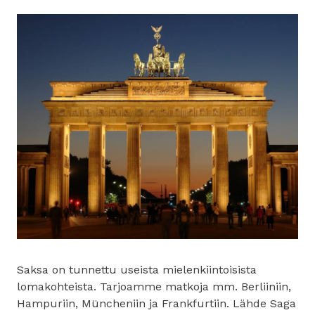
Saksa on tunnettu useista mielenkiintoisista
lomakohteista. Tarjoamme matkoja mm. Berliiniin,
Hampuriin, Müncheniin ja Frankfurtiin. Lähde Saga