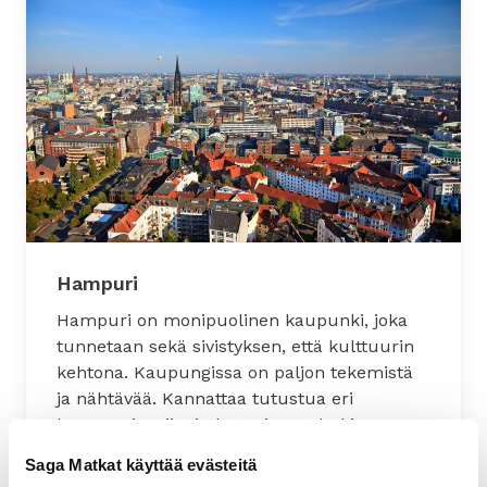
Hampuri
Hampuri on monipuolinen kaupunki, joka
tunnetaan sekä sivistyksen, että kulttuurin
kehtona. Kaupungissa on paljon tekemistä
ja nähtävää. Kannattaa tutustua eri
kaupunginosiin, jotka tarjoavat kukin oman
näköisen Hampurinsa. Pöseldorfin entinen
Saga Matkat käyttää evästeitä
käsityöläiskaupunginosa tunnetaan nykyään