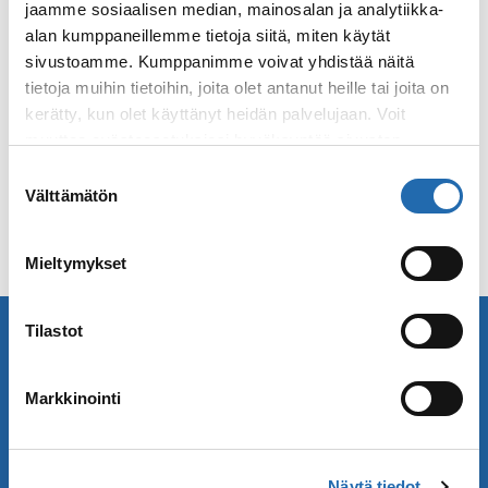
jaamme sosiaalisen median, mainosalan ja analytiikka-
Hyppää Ebbelwei Express-ratikan kyytiin
alan kumppaneillemme tietoja siitä, miten käytät
sivustoamme. Kumppanimme voivat yhdistää näitä
Vieraile Senckenberghin luonnontieteellisessä
tietoja muihin tietoihin, joita olet antanut heille tai joita on
museossa
kerätty, kun olet käyttänyt heidän palvelujaan. Voit
Näe Frankfurtin kuuluisa oopperatalo
muuttaa evästeasetuksiesi hyväksyntää sivuston
alalaidassa olevasta
Evästeasetukset
linkistä.
Suostumuksen
Välttämätön
valinta
Mieltymykset
Tilastot
Minne matkustat seuraavaksi? Löydä meiltä
inspiraatiota!
Tilaa Saga Matkojen uutiskirje! Vastaanota
Markkinointi
uusimmat matkatarjouksemme ja matkavinkit.
Näytä tiedot