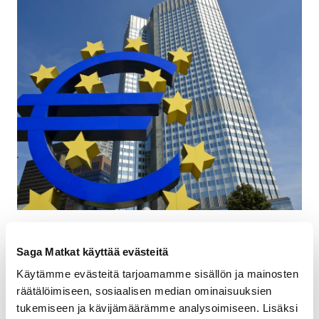
Frankfurt Top 5
Saga Matkat käyttää evästeitä
Ihaile Frankfurtin pilvenpiirtäjiä
Käytämme evästeitä tarjoamamme sisällön ja mainosten
räätälöimiseen, sosiaalisen median ominaisuuksien
Rauhoitu kauniissa Palmengartenin
tukemiseen ja kävijämäärämme analysoimiseen. Lisäksi
kasvitieteellisessä museossa