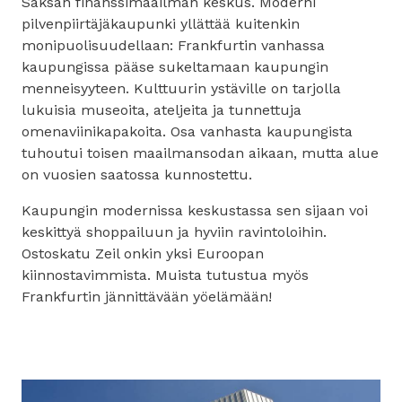
Saksan finanssimaailman keskus. Moderni
pilvenpiirtäjäkaupunki yllättää kuitenkin
monipuolisuudellaan: Frankfurtin vanhassa
kaupungissa pääse sukeltamaan kaupungin
menneisyyteen. Kulttuurin ystäville on tarjolla
lukuisia museoita, ateljeita ja tunnettuja
omenaviinikapakoita. Osa vanhasta kaupungista
tuhoutui toisen maailmansodan aikaan, mutta alue
on vuosien saatossa kunnostettu.
Kaupungin modernissa keskustassa sen sijaan voi
keskittyä shoppailuun ja hyviin ravintoloihin.
Ostoskatu Zeil onkin yksi Euroopan
kiinnostavimmista. Muista tutustua myös
Frankfurtin jännittävään yöelämään!