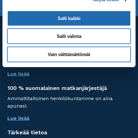
TILAA UUTISKIRJE
UUTISKIRJEARKISTO
Salli kaikki
Asiakaspalvelu
Salli valinta
Puh. 020 155 6650
Asiakaspalvelu avoinna maanantaista perjantaihin
Vain välttämättömät
klo 10.00-16.00
Lue lisää
100 % suomalainen matkanjärjestäjä
Ammattitaitoinen henkilökuntamme on aina
apunasi.
Lue lisää
Tärkeää tietoa