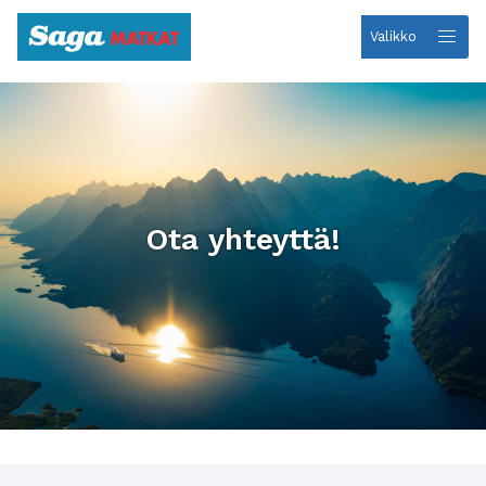
Valikko
Etusivulle
Ota yhteyttä!