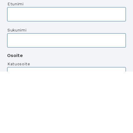
Etunimi
Sukunimi
Osoite
Katuosoite
Postitoimipaikka
Postinumero