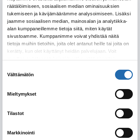
räätälöimiseen, sosiaalisen median ominaisuuksien
Lähtöpäivä
tukemiseen ja kävijämäärämme analysoimiseen. Lisäksi
jaamme sosiaalisen median, mainosalan ja analytiikka-
alan kumppaneillemme tietoja siitä, miten käytät
sivustoamme. Kumppanimme voivat yhdistää näitä
Joustoa
Matkustuspäivissä on joustoa (kerro
tietoja muihin tietoihin, joita olet antanut heille tai joita on
matkustuspäivissä
tarkemmin alla)
kerätty, kun olet käyttänyt heidän palvelujaan. Voit
muuttaa evästeasetuksiesi hyväksyntää sivuston
Varustamo
alalaidassa olevasta
Evästeasetukset
linkistä.
Suostumuksen
Välttämätön
valinta
Mieltymykset
Laiva
Tilastot
Hytti
Markkinointi