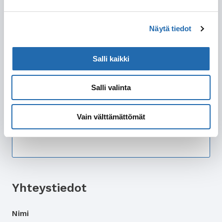
Sviitti
Minisviitti
Näytä tiedot
Parvekehytti
Ikkunahytti
Salli kaikki
Sisähytti
Salli valinta
Lisätietoa hyttitoiveista
Vain välttämättömät
Yhteystiedot
Nimi