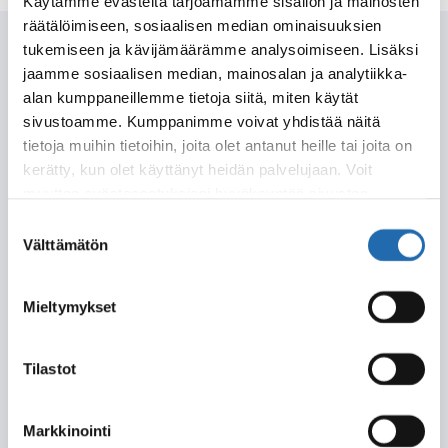
Käytämme evästeitä tarjoamamme sisällön ja mainosten
räätälöimiseen, sosiaalisen median ominaisuuksien
tukemiseen ja kävijämäärämme analysoimiseen. Lisäksi
Seuraava artikkeli
jaamme sosiaalisen median, mainosalan ja analytiikka-
alan kumppaneillemme tietoja siitä, miten käytät
30.11.2021
Uutiset
sivustoamme. Kumppanimme voivat yhdistää näitä
tietoja muihin tietoihin, joita olet antanut heille tai joita on
kerätty, kun olet käyttänyt heidän palvelujaan. Voit
muuttaa evästeasetuksiesi hyväksyntää sivuston
alalaidassa olevasta
Evästeasetukset
linkistä.
Suostumuksen
Välttämätön
valinta
Lisätietoa matkustamisesta
Mieltymykset
Islantiin
Tiedote
Tilastot
Tutustu Islantia koskeviin
maahantulorajoituksiin.
Markkinointi