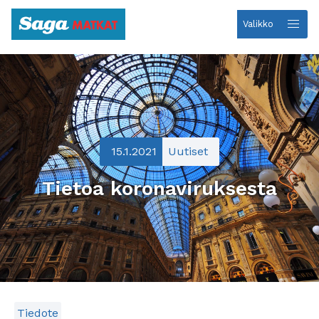
Valikko
Etusivulle
15.1.2021
Uutiset
Tietoa koronaviruksesta
Tiedote