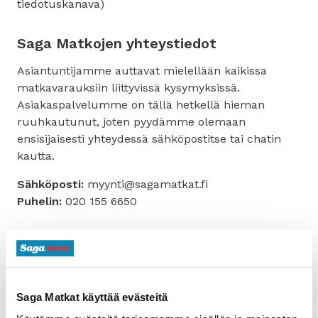
tiedotuskanava)
Saga Matkojen yhteystiedot
Asiantuntijamme auttavat mielellään kaikissa
matkavarauksiin liittyvissä kysymyksissä.
Asiakaspalvelumme on tällä hetkellä hieman
ruuhkautunut, joten pyydämme olemaan
ensisijaisesti yhteydessä sähköpostitse tai chatin
kautta.
Sähköposti:
myynti@sagamatkat.fi
Puhelin:
020 155 6650
Jaa tämä artikkeli:
Saga Matkat käyttää evästeitä
Facebookissa
Twitterissä
LinkedInissä