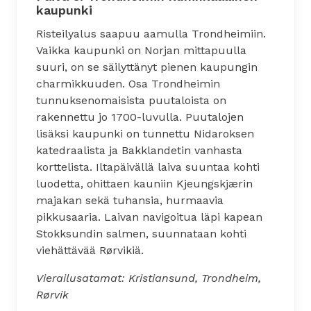
kaupunki
Risteilyalus saapuu aamulla Trondheimiin.
Vaikka kaupunki on Norjan mittapuulla
suuri, on se säilyttänyt pienen kaupungin
charmikkuuden. Osa Trondheimin
tunnuksenomaisista puutaloista on
rakennettu jo 1700-luvulla. Puutalojen
lisäksi kaupunki on tunnettu Nidaroksen
katedraalista ja Bakklandetin vanhasta
korttelista. Iltapäivällä laiva suuntaa kohti
luodetta, ohittaen kauniin Kjeungskjærin
majakan sekä tuhansia, hurmaavia
pikkusaaria. Laivan navigoitua läpi kapean
Stokksundin salmen, suunnataan kohti
viehättävää Rørvikiä.
Vierailusatamat: Kristiansund, Trondheim,
Rørvik