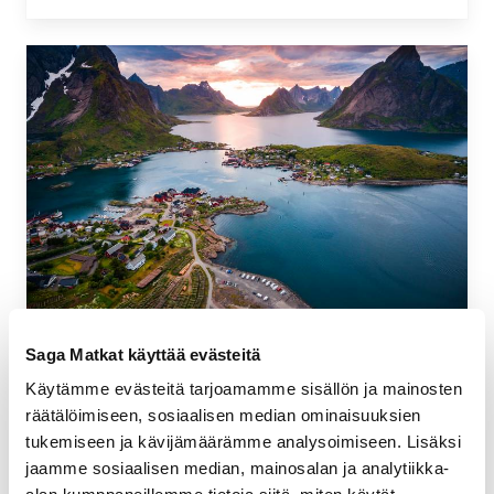
Päivä 4. Napapiiri ja Lofootit
Saga Matkat käyttää evästeitä
Laiva ylittää napapiirin aamulla. Ørnesin
Käytämme evästeitä tarjoamamme sisällön ja mainosten
kylän läheisyydessä sijaitsee Norjan toiseksi
räätälöimiseen, sosiaalisen median ominaisuuksien
suurin jäätikkö, Svartisen, jonne Hurtigruten
tukemiseen ja kävijämäärämme analysoimiseen. Lisäksi
järjestää retkiä. Illalla saavutaan Lofooteille,
jaamme sosiaalisen median, mainosalan ja analytiikka-