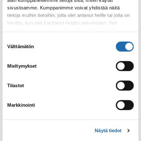
jotka tunnetaan omaperäisistä,
alan kumppaneillemme tietoja siitä, miten käytät
majesteettisten vuorten ympäröimistä
sivustoamme. Kumppanimme voivat yhdistää näitä
kuvankauniista kalastajakylistä. Tutustu
tietoja muihin tietoihin, joita olet antanut heille tai joita on
upeaan luontoon ja maisemiin itsenäisesti
kerätty, kun olet käyttänyt heidän palvelujaan. Voit
tai varustamon retkien muodossa. Aluksen
muuttaa evästeasetuksiesi hyväksyntää sivuston
kulkiessa läpi Raftsund vuonon,
alalaidassa olevasta
Evästeasetukset
linkistä.
Suostumuksen
pysähdytään Trollfjord vuonon suulla, missä
Välttämätön
valinta
tarjoillaan tuoreita kalamurekepihvejä ja
kuullaan Trjollfjordin taistelusta.
Mieltymykset
Vierailusatamat: Brønnøysund,
Sandnessjøen, Nesna, Ørnes, Bodø,
Tilastot
Stamsund, Svolvær
Markkinointi
Näytä tiedot