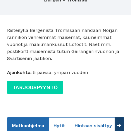
Risteilyllä Bergenistä Tromssaan nähdään Norjan
rannikon vehreimmät maisemat, kauneimmat
vuonot ja maailmankuulut Lofootit. Näet mm.
postikorttimaisemista tutun Geirangerinvuonon ja
Svartisenin jäätikön.
Ajankohta:
5 päivää, ympäri vuoden
TARJOUSPYYNTÖ
Matkaohjelma
Hytit
Hintaan sisältyy
Lisä