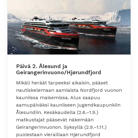
Päivä 2. Ålesund ja
Geirangerinvuono/Hjørundfjord
Mikäli heräät tarpeeksi aikaisin, pääset
nautiskelemaan aamiaista Nordfjord vuonon
kauniissa maisemissa. Alus saapuu
aamupäiväksi kauniiseen jugendkaupunkiin
Ålesundiin. Kesäkaudella (2.6.–1.9.)
matkustajat pääsevät näkemään
Geirangerinvuonon. Syksyllä (2.9.–1.11.)
puolestaan vieraillaan Hjørundfjord