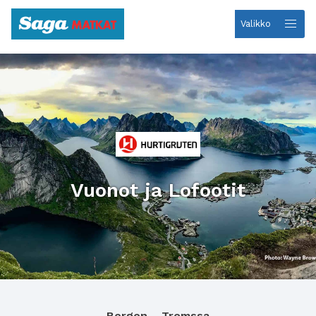
Valikko
Etusivulle
Vuonot ja Lofootit
Bergen – Tromssa