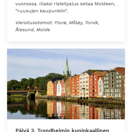
vuonossa. Illaksi risteilyalus seilaa Moldeen,
”ruusujen kaupunkiin”.
Vierailusatamat: Florø, Måløy, Torvik,
Ålesund, Molde
Päivä 3. Trondheimin kuninkaallinen