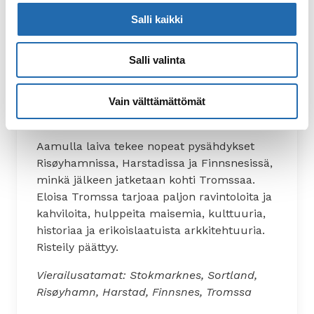
Salli kaikki
Salli valinta
Vain välttämättömät
Päivä 5. Tromssa
Aamulla laiva tekee nopeat pysähdykset
Risøyhamnissa, Harstadissa ja Finnsnesissä,
minkä jälkeen jatketaan kohti Tromssaa.
Eloisa Tromssa tarjoaa paljon ravintoloita ja
kahviloita, hulppeita maisemia, kulttuuria,
historiaa ja erikoislaatuista arkkitehtuuria.
Risteily päättyy.
Vierailusatamat: Stokmarknes, Sortland,
Risøyhamn, Harstad, Finnsnes, Tromssa