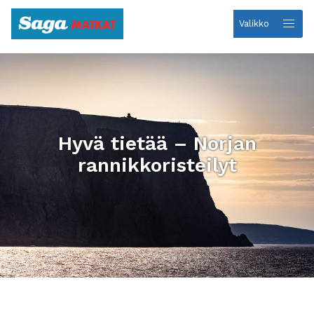
Valikko
Etusivulle
Hyvä tietää – Norjan
rannikkoristeilyt