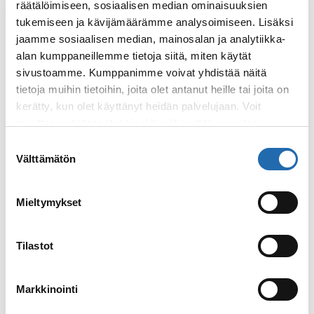
räätälöimiseen, sosiaalisen median ominaisuuksien
tukemiseen ja kävijämäärämme analysoimiseen. Lisäksi
Matkatavaroiden kuljetus
jaamme sosiaalisen median, mainosalan ja analytiikka-
alan kumppaneillemme tietoja siitä, miten käytät
sivustoamme. Kumppanimme voivat yhdistää näitä
tietoja muihin tietoihin, joita olet antanut heille tai joita on
Nettiyhteys laivalla
kerätty, kun olet käyttänyt heidän palvelujaan. Voit
muuttaa evästeasetuksiesi hyväksyntää sivuston
alalaidassa olevasta
Evästeasetukset
linkistä.
Suostumuksen
Ostokset laivalla
Välttämätön
valinta
Mieltymykset
Palvelumaksut ja tippaaminen
Tilastot
Pukukoodi
Markkinointi