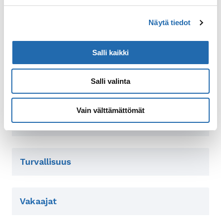
Pyykkipalvelut
Näytä tiedot
Ruoka ja juoma
Salli kaikki
Salli valinta
Sähkövirta
Vain välttämättömät
Tupakoiminen
Turvallisuus
Vakaajat