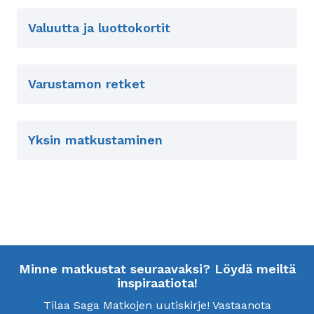
Valuutta ja luottokortit
Varustamon retket
Yksin matkustaminen
Minne matkustat seuraavaksi? Löydä meiltä
inspiraatiota!
Tilaa Saga Matkojen uutiskirje! Vastaanota