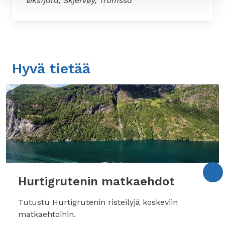
Øksfjord, Skjervøy, Tromssa
Hyvä tietää
Hurtigrutenin matkaehdot
Tutustu Hurtigrutenin risteilyjä koskeviin
matkaehtoihin.