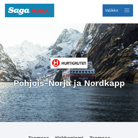
Valikko
Etusivulle
Pohjois-Norja ja Nordkapp
Tromssa – Kirkkoniemi – Tromssa