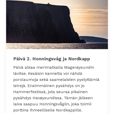
Päivä 2. Honningsvåg ja Nordkapp
Päivä alkaa merimatkalla Magerøysundin
lävitse. Kesäisin kannelta voi nähdä
porolaumoja sekä saamelaisten pystyttämiä
leirejä. Ensimmäinen pysähdys on jo
Hammerfestissä, jota seuraa pikainen
pysähdys Havøysundissa. Tämän jälkeen
laiva saapuu Honningsvågiin, joka toimii
porttina ihmeelliselle Nordkappille.