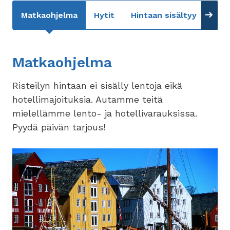
Matkaohjelma
Hytit
Hintaan sisältyy
Lisä
Matkaohjelma
Risteilyn hintaan ei sisälly lentoja eikä
hotellimajoituksia. Autamme teitä
mielellämme lento- ja hotellivarauksissa.
Pyydä päivän tarjous!