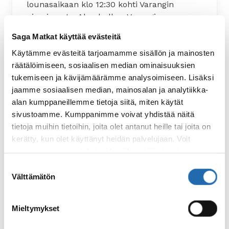
lounasaikaan klo 12:30 kohti Varangin
niemimaata. Alus kulkee Varangin
niemimaan ympäri ja pysähtyy pikaisesti
Saga Matkat käyttää evästeitä
Vardøssä, Norjan itäisimmässä kaupungissa.
Käytämme evästeitä tarjoamamme sisällön ja mainosten
Matka jatkuu yli Kongsoyfjodenin ennen
räätälöimiseen, sosiaalisen median ominaisuuksien
saapumista Berlevågiin myöhään illalla.
tukemiseen ja kävijämäärämme analysoimiseen. Lisäksi
Vierailusatamat: Båtsfjord, Vardø, Vadsø,
jaamme sosiaalisen median, mainosalan ja analytiikka-
Kirkkoniemi, Berlevåg
alan kumppaneillemme tietoja siitä, miten käytät
sivustoamme. Kumppanimme voivat yhdistää näitä
tietoja muihin tietoihin, joita olet antanut heille tai joita on
kerätty, kun olet käyttänyt heidän palvelujaan. Voit
muuttaa evästeasetuksiesi hyväksyntää sivuston
alalaidassa olevasta
Evästeasetukset
linkistä.
Suostumuksen
Välttämätön
valinta
Mieltymykset