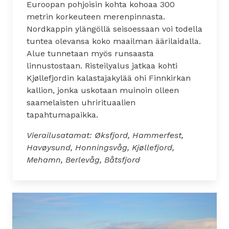
Euroopan pohjoisin kohta kohoaa 300
metrin korkeuteen merenpinnasta.
Nordkappin ylängöllä seisoessaan voi todella
tuntea olevansa koko maailman äärilaidalla.
Alue tunnetaan myös runsaasta
linnustostaan. Risteilyalus jatkaa kohti
Kjøllefjordin kalastajakylää ohi Finnkirkan
kallion, jonka uskotaan muinoin olleen
saamelaisten uhrirituaalien
tapahtumapaikka.
Vierailusatamat: Øksfjord, Hammerfest,
Havøysund, Honningsvåg, Kjøllefjord,
Mehamn, Berlevåg, Båtsfjord