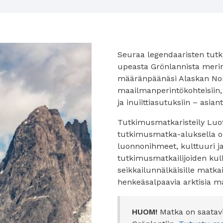
Seuraa legendaaristen tutki
upeasta Grönlannista merim
määränpäänäsi Alaskan No
maailmanperintökohteisiin,
ja inuiittiasutuksiin – asi
Tutkimusmatkaristeily Luo
tutkimusmatka-aluksella on
luonnonihmeet, kulttuuri ja
tutkimusmatkailijoiden kulk
seikkailunnälkäisille matka
henkeäsalpaavia arktisia ma
HUOM!
Matka on saatavi