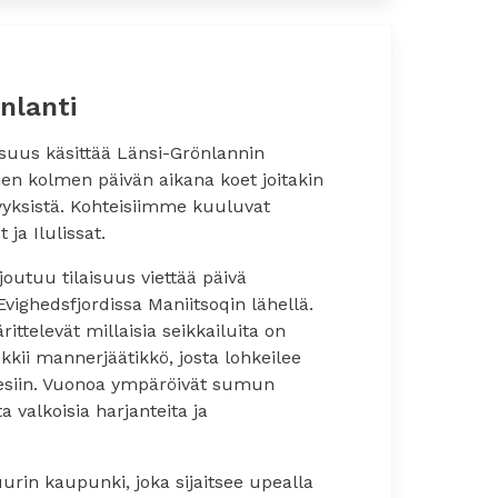
nlanti
us käsittää Länsi-Grönlannin
en kolmen päivän aikana koet joitakin
yksistä. Kohteisiimme kuuluvat
 ja Ilulissat.
joutuu tilaisuus viettää päivä
ighedsfjordissa Maniitsoqin lähellä.
ttelevät millaisia seikkailuita on
kii mannerjäätikkö, josta lohkeilee
 vesiin. Vuonoa ympäröivät sumun
a valkoisia harjanteita ja
urin kaupunki, joka sijaitsee upealla