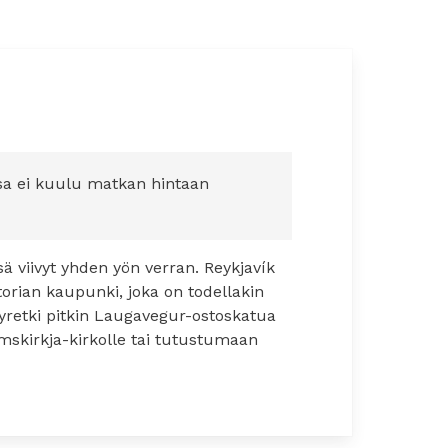
sa ei kuulu matkan hintaan
sä viivyt yhden yön verran. Reykjavík
storian kaupunki, joka on todellakin
yretki pitkin Laugavegur-ostoskatua
ímskirkja-kirkolle tai tutustumaan