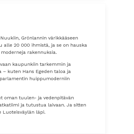
a Nuukiin, Grönlannin värikkääseen
alle 20 000 ihmistä, ja se on hauska
a moderneja rakennuksia.
ovaan kaupunkiin tarkemmin ja
a – kuten Hans Egeden taloa ja
 parlamentin huippumoderniin
ut oman tuulen- ja vedenpitävän
tkatiimi ja tutustua laivaan. Ja sitten
 Luoteisväylän läpi.