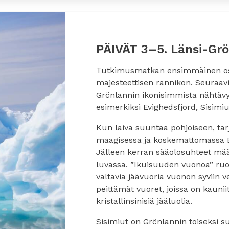
PÄIVÄT 3–5. Länsi-Grö
Tutkimusmatkan ensimmäinen osu
majesteettisen rannikon. Seuraavi
Grönlannin ikonisimmista nähtävy
esimerkiksi Evighedsfjord, Sisimiut
Kun laiva suuntaa pohjoiseen, tar
maagisessa ja koskemattomassa Ev
Jälleen kerran sääolosuhteet määri
luvassa. ”Ikuisuuden vuonoa” ruok
valtavia jäävuoria vuonon syviin
peittämät vuoret, joissa on kauniit
kristallinsinisiä jääluolia.
Sisimiut on Grönlannin toiseksi su