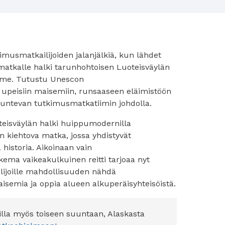
musmatkailijoiden jalanjälkiä, kun lähdet
atkalle halki tarunhohtoisen Luoteisväylän
me. Tutustu Unescon
 upeisiin maisemiin, runsaaseen eläimistöön
antuntevan tutkimusmatkatiimin johdolla.
teisväylän halki huippumodernilla
 kiehtova matka, jossa yhdistyvät
 historia. Aikoinaan vain
ema vaikeakulkuinen reitti tarjoaa nyt
ilijoille mahdollisuuden nähdä
isemia ja oppia alueen alkuperäisyhteisöistä.
lla myös toiseen suuntaan, Alaskasta