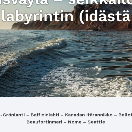
labyrintin (idästä
-Grönlanti – Baffininlahti – Kanadan itärannikko – Bello
Beaufortinmeri – Nome – Seattle