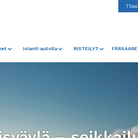
Tilaa
ket
Islanti autolla
RISTEILYT
FÄRSAARE
sväylä – seikkail