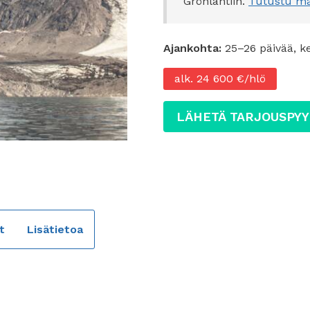
Grönlantiin.
Tutustu ma
Ajankohta:
25–26 päivää, k
alk. 24 600 €/hlö
LÄHETÄ TARJOUSPY
t
Lisätietoa