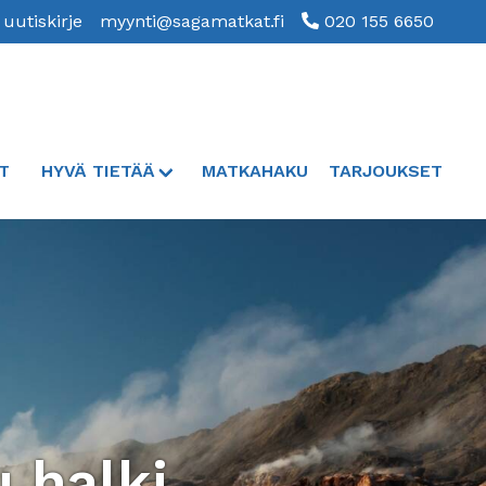
 uutiskirje
myynti@sagamatkat.fi
020 155 6650
T
HYVÄ TIETÄÄ
MATKAHAKU
TARJOUKSET
u halki