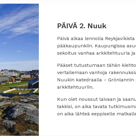
PÄIVÄ 2. Nuuk
Päivä alkaa lennolla Reykjavíkist
pääkaupunkiin. Kaupungissa asuu 
sekoitus vanhaa arkkitehtuuria j
Pääset tutustumaan tähän kieht
vertailemaan vanhoja rakennuksi
Nuukin katedraalia – Grönlannin
arkkitehtuuriin.
Kun olet noussut laivaan ja saan
takkisi, on aika tavata tutkimusma
on aika lähteä eeppiselle matkalle