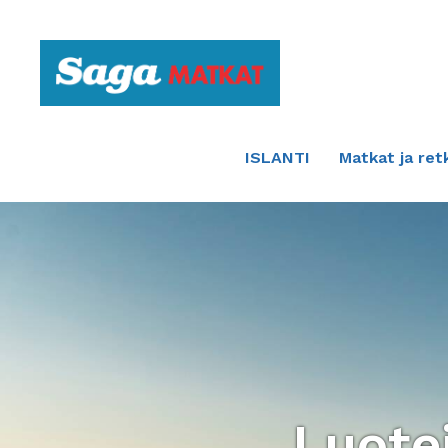
Etusivulle
ISLANTI
Matkat ja ret
Luotei