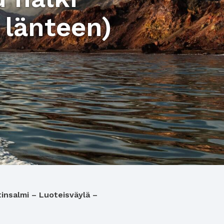
 länteen)
tinsalmi – Luoteisväylä –