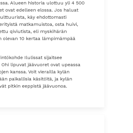
ssa. Alueen historia ulottuu yli 4 500
t ovat edelleen elossa. Jos haluat
ulttuurista, käy ehdottomasti
erityistä matkamuistoa, osta huivi,
ettu qiviutista, eli myskihärän
an olevan 10 kertaa lämpimämpää
ökohde Ilulissat sijaitsee
Ohi lipuvat jäävuoret ovat upeassa
jen kanssa. Voit vierailla kylän
n paikallisia käsitöitä, ja kylän
evät pitkin eeppistä jäävuonoa.