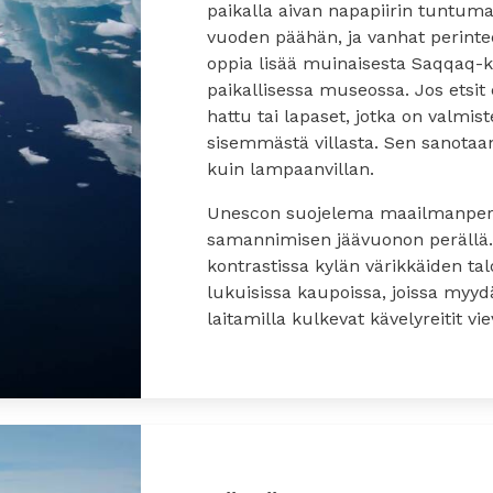
paikalla aivan napapiirin tuntuma
vuoden päähän, ja vanhat perintee
oppia lisää muinaisesta Saqqaq-k
paikallisessa museossa. Jos etsit 
hattu tai lapaset, jotka on valmist
sisemmästä villasta. Sen sanota
kuin lampaanvillan.
Unescon suojelema maailmanperint
samannimisen jäävuonon perällä. 
kontrastissa kylän värikkäiden talo
lukuisissa kaupoissa, joissa myydää
laitamilla kulkevat kävelyreitit vi