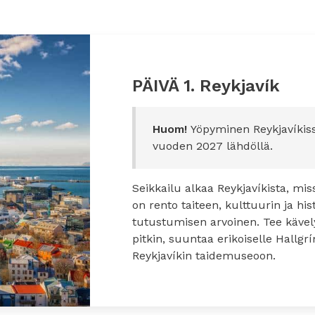
PÄIVÄ 1. Reykjavík
Huom!
Yöpyminen Reykjavíkis
vuoden 2027 lähdöllä.
Seikkailu alkaa Reykjavíkista, mis
on rento taiteen, kulttuurin ja hi
tutustumisen arvoinen. Tee kävel
pitkin, suuntaa erikoiselle Hallgr
Reykjavíkin taidemuseoon.