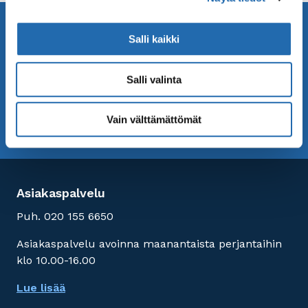
Minne matkustat seuraavaksi? Löydä meiltä
inspiraatiota!
Salli kaikki
Tilaa Saga Matkojen uutiskirje! Vastaanota
uusimmat matkatarjouksemme ja matkavinkit.
Salli valinta
Vain välttämättömät
TILAA UUTISKIRJE
UUTISKIRJEARKISTO
Asiakaspalvelu
Puh. 020 155 6650
Asiakaspalvelu avoinna maanantaista perjantaihin
klo 10.00-16.00
Lue lisää