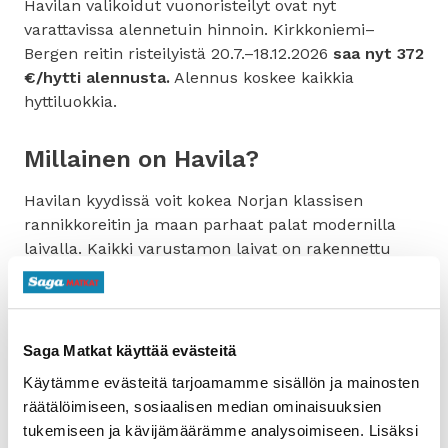
Havilan valikoidut vuonoristeilyt ovat nyt
varattavissa alennetuin hinnoin. Kirkkoniemi–
Bergen reitin risteilyistä 20.7.–18.12.2026
saa nyt 372
€/hytti alennusta.
Alennus koskee kaikkia
hyttiluokkia.
Millainen on Havila?
Havilan kyydissä voit kokea Norjan klassisen
rannikkoreitin ja maan parhaat palat modernilla
laivalla. Kaikki varustamon laivat on rakennettu
2020-luvulla, joten kyse on todellakin tuliteristä
aluksista. Tunne norjalaisen luonnon mahtavat
voimat; majesteettiset vuoret, eloisat vedet sekä
yötaivaalla tanssivat maagiset revontulet, ja nauti
Saga Matkat käyttää evästeitä
samalla tyylikkäiden risteilyalusten mukavuuksista.
Käytämme evästeitä tarjoamamme sisällön ja mainosten
räätälöimiseen, sosiaalisen median ominaisuuksien
tukemiseen ja kävijämäärämme analysoimiseen. Lisäksi