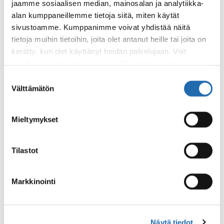
jaamme sosiaalisen median, mainosalan ja analytiikka-
alan kumppaneillemme tietoja siitä, miten käytät
Tutustu reittiin
sivustoamme. Kumppanimme voivat yhdistää näitä
tietoja muihin tietoihin, joita olet antanut heille tai joita on
Säännöt
kerätty, kun olet käyttänyt heidän palvelujaan. Voit
muuttaa evästeasetuksiesi hyväksyntää sivuston
alalaidassa olevasta
Evästeasetukset
linkistä.
Suostumuksen
Välttämätön
valinta
Mieltymykset
Tilastot
31.8.2026 asti
Markkinointi
TARJOUSPYYNTÖ
Näytä tiedot