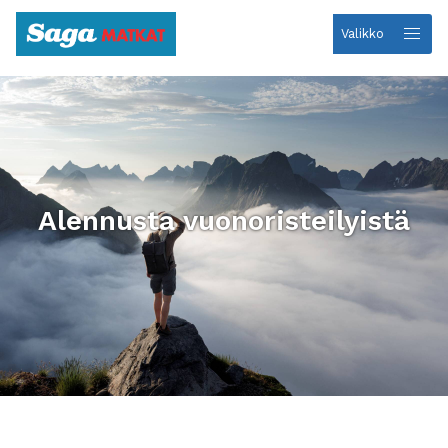
Valikko
Etusivulle
Alennusta vuonoristeilyistä