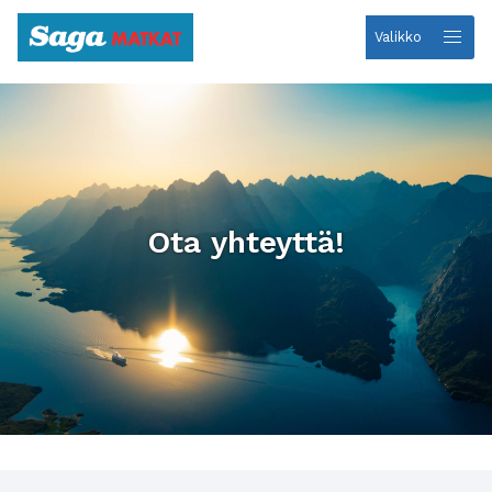
Valikko
Etusivulle
Ota yhteyttä!