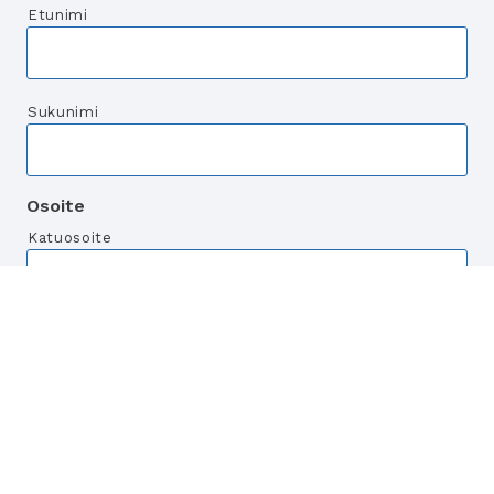
Etunimi
Sukunimi
Osoite
Katuosoite
Postitoimipaikka
Postinumero