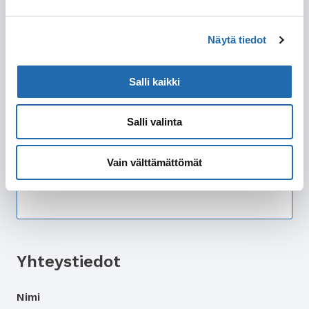
Sviitti
Minisviitti
Näytä tiedot
Parvekehytti
Ikkunahytti
Salli kaikki
Sisähytti
Salli valinta
Lisätietoa hyttitoiveista
Vain välttämättömät
Yhteystiedot
Nimi