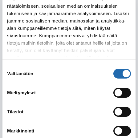
räätälöimiseen, sosiaalisen median ominaisuuksien
Lähtöpäivä
tukemiseen ja kävijämäärämme analysoimiseen. Lisäksi
jaamme sosiaalisen median, mainosalan ja analytiikka-
alan kumppaneillemme tietoja siitä, miten käytät
sivustoamme. Kumppanimme voivat yhdistää näitä
Joustoa
Matkustuspäivissä on joustoa (kerro
tietoja muihin tietoihin, joita olet antanut heille tai joita on
matkustuspäivissä
tarkemmin alla)
kerätty, kun olet käyttänyt heidän palvelujaan. Voit
muuttaa evästeasetuksiesi hyväksyntää sivuston
Varustamo
alalaidassa olevasta
Evästeasetukset
linkistä.
Suostumuksen
Välttämätön
valinta
Mieltymykset
Laiva
Tilastot
Hytti
Markkinointi