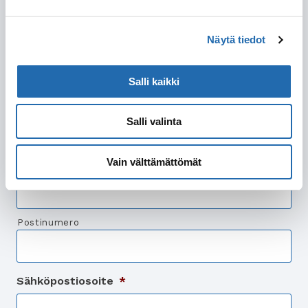
Sukunimi
Näytä tiedot
Salli kaikki
Osoite
Katuosoite
Salli valinta
Vain välttämättömät
Postitoimipaikka
Postinumero
Sähköpostiosoite
*