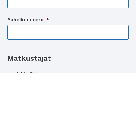
Puhelinnumero
*
Matkustajat
Henkilömäärä
Matkustaja 1
Etunimi