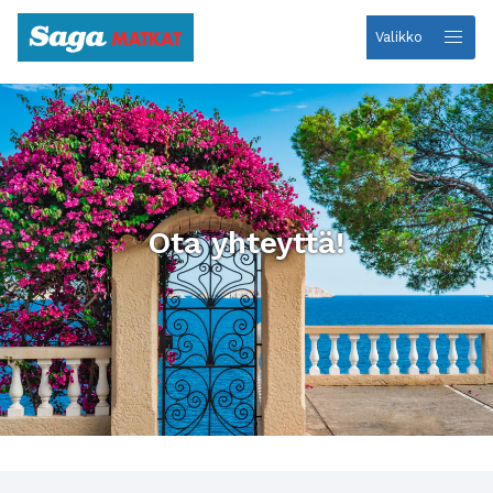
Valikko
Etusivulle
Ota yhteyttä!