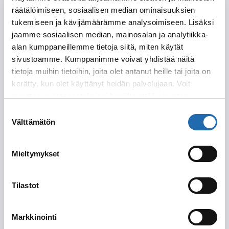
räätälöimiseen, sosiaalisen median ominaisuuksien
Lähtöpäivä
tukemiseen ja kävijämäärämme analysoimiseen. Lisäksi
jaamme sosiaalisen median, mainosalan ja analytiikka-
alan kumppaneillemme tietoja siitä, miten käytät
sivustoamme. Kumppanimme voivat yhdistää näitä
Paluupäivä
tietoja muihin tietoihin, joita olet antanut heille tai joita on
kerätty, kun olet käyttänyt heidän palvelujaan. Voit
muuttaa evästeasetuksiesi hyväksyntää sivuston
alalaidassa olevasta
Evästeasetukset
linkistä.
Suostumuksen
Joustoa
Matkustuspäivissä on joustoa (kerro
Välttämätön
valinta
matkustuspäivissä
tarkemmin alla)
Mieltymykset
Yhteystiedot
Tilastot
Nimi
Etunimi
Markkinointi