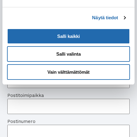
Etunimi
Näytä tiedot
Sukunimi
Salli kaikki
Salli valinta
Osoite
Katuosoite
Vain välttämättömät
Postitoimipaikka
Postinumero