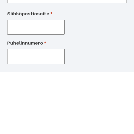
Sähköpostiosoite
*
Puhelinnumero
*
Matkustajat
Henkilömäärä
Matkustaja 1