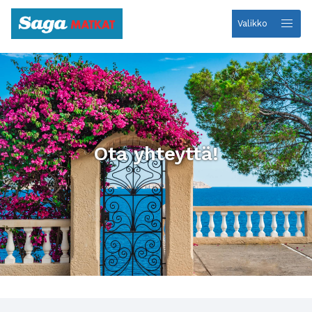
Valikko
Etusivulle
Ota yhteyttä!