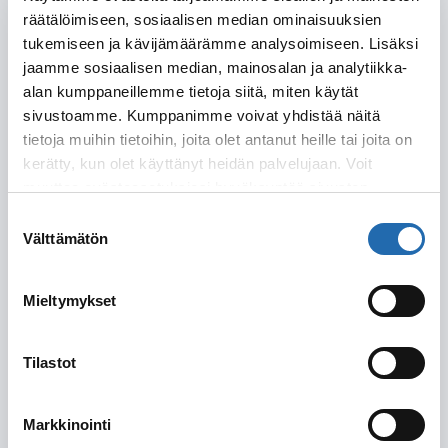
Lähtöpäivä
räätälöimiseen, sosiaalisen median ominaisuuksien
tukemiseen ja kävijämäärämme analysoimiseen. Lisäksi
jaamme sosiaalisen median, mainosalan ja analytiikka-
alan kumppaneillemme tietoja siitä, miten käytät
Paluupäivä
sivustoamme. Kumppanimme voivat yhdistää näitä
tietoja muihin tietoihin, joita olet antanut heille tai joita on
kerätty, kun olet käyttänyt heidän palvelujaan. Voit
muuttaa evästeasetuksiesi hyväksyntää sivuston
Joustoa
Matkustuspäivissä on joustoa (kerro tarkemmin
alalaidassa olevasta
Evästeasetukset
linkistä.
Suostumuksen
alla)
matkustuspäivissä
Välttämätön
valinta
Haluan tarjouksen lisäöistä ennen autopakettia
ja/tai sen jälkeen (kerro tarkemmin alla)
Mieltymykset
Yhteystiedot
Tilastot
Nimi
Markkinointi