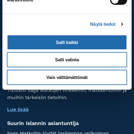
Asiakaspalvelu avoinna maanantaista perjantaihin
klo 10.00-16.00
Lue lisää
Näytä tiedot
100 % suomalainen matkanjärjestäjä
Salli kaikki
Ammattitaitoinen henkilökuntamme on aina
apunasi.
Salli valinta
Lue lisää
Vain välttämättömät
Tärkeää tietoa
Tutustu Saga Matkojen vinkkeihin, matkaehtoihin ja
muihin tärkeisiin tietoihin.
Lue lisää
Suurin Islannin asiantuntija
Saga Matkoilta löydät laajimman valikoiman