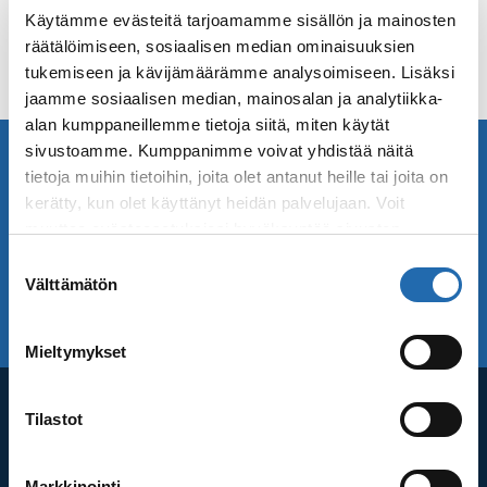
Käytämme evästeitä tarjoamamme sisällön ja mainosten
räätälöimiseen, sosiaalisen median ominaisuuksien
tukemiseen ja kävijämäärämme analysoimiseen. Lisäksi
jaamme sosiaalisen median, mainosalan ja analytiikka-
alan kumppaneillemme tietoja siitä, miten käytät
sivustoamme. Kumppanimme voivat yhdistää näitä
Minne matkustat seuraavaksi? Löydä meiltä
inspiraatiota!
tietoja muihin tietoihin, joita olet antanut heille tai joita on
kerätty, kun olet käyttänyt heidän palvelujaan. Voit
Tilaa Saga Matkojen uutiskirje! Vastaanota
muuttaa evästeasetuksiesi hyväksyntää sivuston
uusimmat matkatarjouksemme ja matkavinkit.
alalaidassa olevasta
Evästeasetukset
linkistä.
Suostumuksen
Välttämätön
valinta
TILAA UUTISKIRJE
UUTISKIRJEARKISTO
Mieltymykset
Tilastot
Asiakaspalvelu
Puh. 020 155 6650
Markkinointi