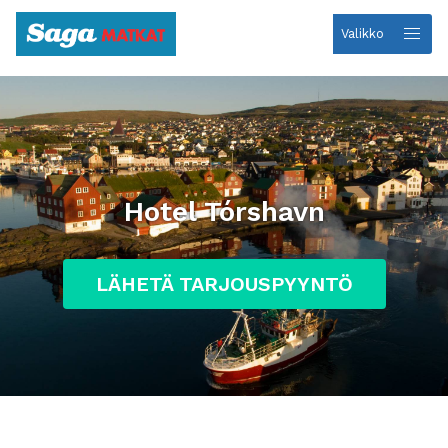
Valikko
Etusivulle
Hotel Tórshavn
LÄHETÄ TARJOUSPYYNTÖ