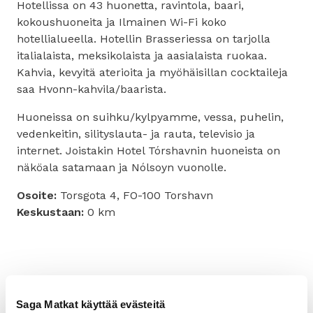
Hotellissa on 43 huonetta, ravintola, baari,
kokoushuoneita ja Ilmainen Wi-Fi koko
hotellialueella. Hotellin Brasseriessa on tarjolla
italialaista, meksikolaista ja aasialaista ruokaa.
Kahvia, kevyitä aterioita ja myöhäisillan cocktaileja
saa Hvonn-kahvila/baarista.
Huoneissa on suihku/kylpyamme, vessa, puhelin,
vedenkeitin, silityslauta- ja rauta, televisio ja
internet. Joistakin Hotel Tórshavnin huoneista on
näköala satamaan ja Nólsoyn vuonolle.
Osoite:
Torsgota 4, FO-100 Torshavn
Keskustaan:
0 km
TARJOUSPYYNTÖ
Saga Matkat käyttää evästeitä