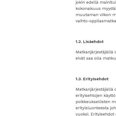
jokin edellä mainit
kokonaisuus myydää
muutaman viikon maj
vaihto-oppilasmatka
1.2. Lisäehdot
Matkanjärjestäjällä 
eivät saa olla matku
1.3. Erityisehdot
Matkanjärjestäjällä 
erityisehtojen käyt
poikkeuksellisten m
erityisluonteesta jo
vuoksi. Erityisehdot