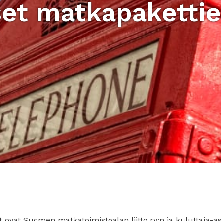
set matkapaketti
vat Suomen matkatoimistoalan liitto ry:n ja kuluttaja-a