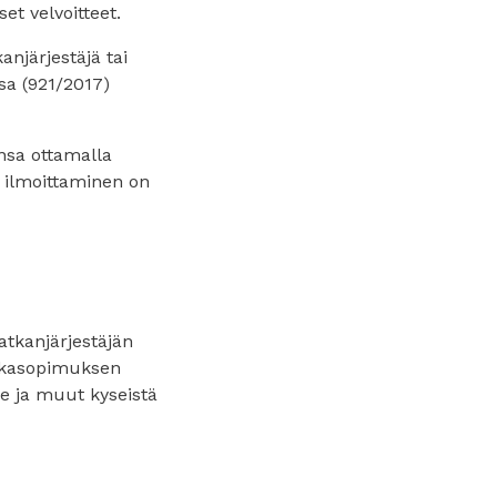
et velvoitteet.
njärjestäjä tai
sa (921/2017)
nsa ottamalla
ä ilmoittaminen on
matkanjärjestäjän
atkasopimuksen
ke ja muut kyseistä