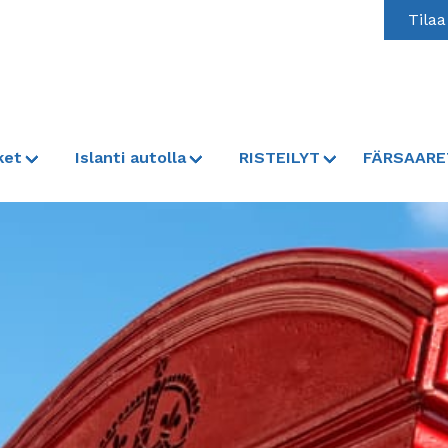
Tilaa
ket
Islanti autolla
RISTEILYT
FÄRSAARE