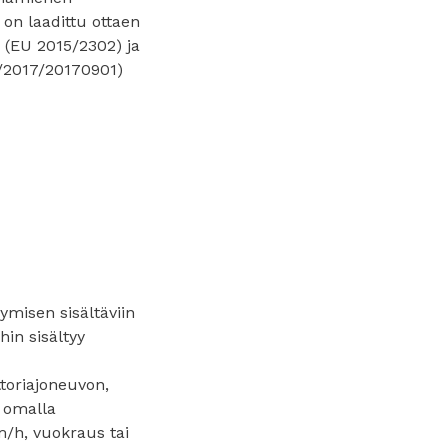
 on laadittu ottaen
n (EU 2015/2302) ja
p/2017/20170901)
ymisen sisältäviin
hin sisältyy
toriajoneuvon,
, omalla
m/h, vuokraus tai