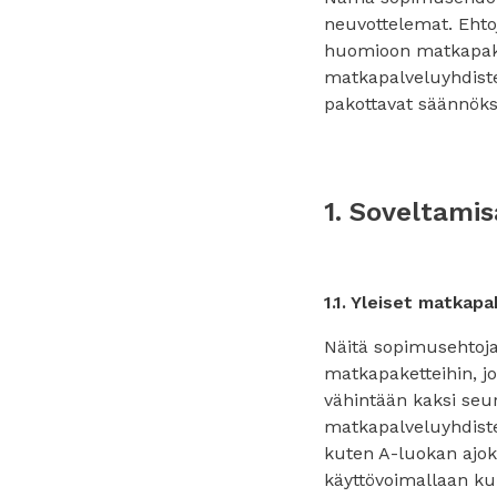
neuvottelemat. Ehtoj
huomioon matkapakett
matkapalveluyhdiste
pakottavat säännöks
1. Soveltamis
1.1. Yleiset matkap
Näitä sopimusehtoja 
matkapaketteihin, jo
vähintään kaksi seura
matkapalveluyhdist
kuten A-luokan ajoko
käyttövoimallaan ku