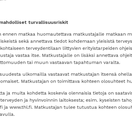
ahdolliset turvallisuusriskit
on ennen matkaa huomautettava matkustajalle matkaan ma
tä riskeistä sekä annettava tiedot kohdemaan yleisistä terve
ohtaiseen terveydentilaan liittyvien erityistarpeiden ohje
taja vastaa itse. Matkustajalle on lisäksi annettava ohje
ettomuuden tai muun vastaavan tapahtuman varalta.
suudesta ulkomailla vastaavat matkustajan itsensä ohella e
omaiset. Matkustajan on toimittava kohteen olosuhteet h
ta ja muita kohdetta koskevia olennaisia tietoja on saatavi
 terveyden ja hyvinvoinnin laitoksesta; esim. kyseisten taho
i ja www.thl.fi. Matkustajan tulee tutustua kohteen olosu
avulla.