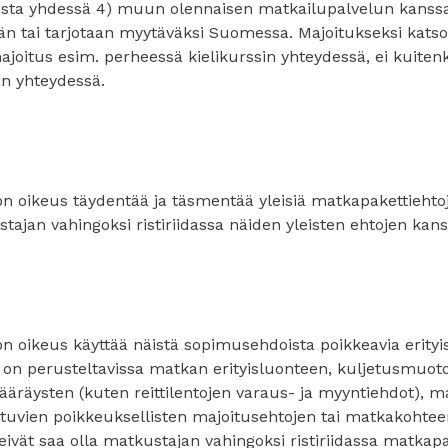
uista yhdessä 4) muun olennaisen matkailupalvelun kanssa 
n tai tarjotaan myytäväksi Suomessa. Majoitukseksi kats
oitus esim. perheessä kielikurssin yhteydessä, ei kuiten
n yhteydessä.
on oikeus täydentää ja täsmentää yleisiä matkapakettiehtoja
stajan vahingoksi ristiriidassa näiden yleisten ehtojen kans
on oikeus käyttää näistä sopimusehdoista poikkeavia erityis
tö on perusteltavissa matkan erityisluonteen, kuljetusmuot
ääräysten (kuten reittilentojen varaus- ja myyntiehdot), 
htuvien poikkeuksellisten majoitusehtojen tai matkakohteen
 eivät saa olla matkustajan vahingoksi ristiriidassa matkap