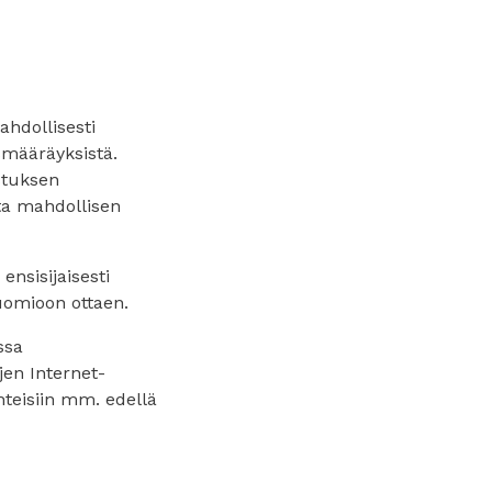
hdollisesti
ysmääräyksistä.
istuksen
ita mahdollisen
nsisijaisesti
uomioon ottaen.
ssa
jen Internet-
hteisiin mm. edellä