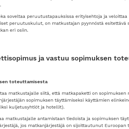
.
oka soveltaa peruutustapauksissa erityisehtoja ja veloittaa
iset peruutuskulut, on matkustajan pyynnöstä esitettävä se
an eri osiin.
ttisopimus ja vastuu sopimuksen tot
ksen toteuttamisesta
staa matkustajalle siitä, että matkapaketti on sopimuksen
ärjestäjän sopimuksen täyttämiseksi käyttämien elinkeino
ksi kuljetusyhtiöt ja hotellit).
taa matkustajalle antamistaan tiedoista ja sopimuksen täy
rjestäjä, jos matkanjärjestäjä on sijoittautunut Euroopan