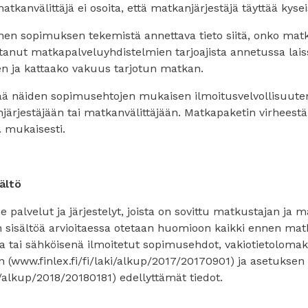
atkanvälittäjä ei osoita, että matkanjärjestäjä täyttää kyseis
nen sopimuksen tekemistä annettava tieto siitä, onko matka
ttanut matkapalveluyhdistelmien tarjoajista annetussa lais
n ja kattaako vakuus tarjotun matkan.
tää näiden sopimusehtojen mukaisen ilmoitusvelvollisuute
järjestäjään tai matkanvälittäjään. Matkapaketin virheest
. mukaisesti.
ältö
e palvelut ja järjestelyt, joista on sovittu matkustajan ja 
 sisältöä arvioitaessa otetaan huomioon kaikki ennen m
na tai sähköisenä ilmoitetut sopimusehdot, vakiotietoloma
 (www.finlex.fi/fi/laki/alkup/2017/20170901) ja asetuksen
ki/alkup/2018/20180181) edellyttämät tiedot.