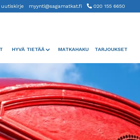
 uutiskirje
myynti@sagamatkat.fi
020 155 6650
T
HYVÄ TIETÄÄ
MATKAHAKU
TARJOUKSET