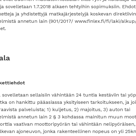
a sovelletaan 1.7.2018 alkaen tehtyihin sopimuksiin. Ehdot
eja ja yhdistettyjä matkajärjestelyjä koskevan direktiivi
lmistä annetun lain (901/2017/ www.finlex.fi/fi/laki/alku
et.
ala
akettiehdot
sovelletaan sellaisiin vähintään 24 tuntia kestäviin tai yöp
tka on hankittu pääasiassa yksityiseen tarkoitukseen, ja joi
avista palveluista; 1) kuljetus, 2) majoitus, 3) auton tai
elmistä annetun lain 2 § 3 kohdassa mainitun muun moot
rttia vaativan moottoripyörän tai vähintään nelipyöräisen
lkevan ajoneuvon, jonka rakenteellinen nopeus on yli 25k