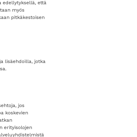
edellytyksellä, että
otaan myös
kaan pitkäkestoisen
 lisäehdoilla, jotka
sa.
ehtoja, jos
oa koskevien
matkan
 erityisolojen
alveluyhdistelmistä