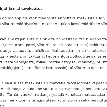
irjat ja matkavakuutus
n ennen sopimuksen tekemistä annettava matkustajalle yle
a viisumimääräyksistä, mukaan lukien keskimääräinen vii
anjärjestäjän antamia ohjeita noudattaen itse huolehditt
kirjoista (mm. passi, viisumi, rokotustodistukset) sekä tarki
uus ja vastaavuus toisiinsa. Matkustajan on tarkistettava
anjärjestäjä on täyttänyt tiedonantovelvollisuutensa, se ei
uvasta vahingosta, mikäli matka estyy tai keskeytyy puutte
asiakirjojen (esim. rikkinäisen passin) tai viisumin epääm
 ole vastuussa matkustajan matkalla tarvitsemista vapaaeht
 matkustaja vastaa itse vakuutusturvastaan ja sen kattav
lta. Tämän vuoksi matkanjärjestäjä kehottaa matkustaja
ttavan henkilöön ja omaisuuteen kohdistuvan sekä peruutu
an.