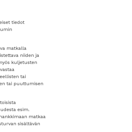
iset tiedot
sumin
ava matkalla
stettava niiden ja
 myös kuljetusten
 vastaa
ellisten tai
isen tai puuttumisen
oisista
uudesta esim.
a hankkimaan matkaa
sturvan sisältävän