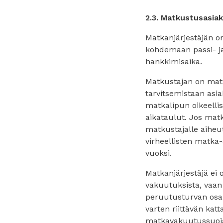
2.3. Matkustusasiak
Matkanjärjestäjän o
kohdemaan passi- j
hankkimisaika.
Matkustajan on matk
tarvitsemistaan asia
matkalipun oikeellis
aikataulut. Jos matk
matkustajalle aiheut
virheellisten matka-
vuoksi.
Matkanjärjestäjä ei
vakuutuksista, vaan
peruutusturvan osa
varten riittävän ka
matkavakuutussuoj