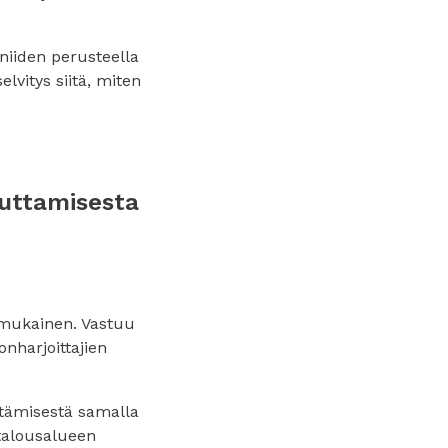
 niiden perusteella
lvitys siitä, miten
euttamisesta
 mukainen. Vastuu
nharjoittajien
ttämisestä samalla
 talousalueen