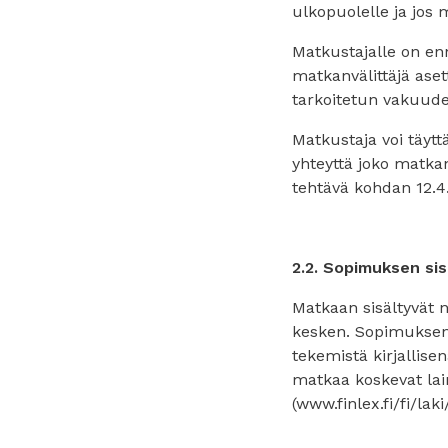
ulkopuolelle ja jos m
Matkustajalle on en
matkanvälittäjä ase
tarkoitetun vakuude
Matkustaja voi täyt
yhteyttä joko matkan
tehtävä kohdan 12.4
2.2. Sopimuksen sis
Matkaan sisältyvät n
kesken. Sopimuksen
tekemistä kirjallise
matkaa koskevat lain
(www.finlex.fi/fi/la