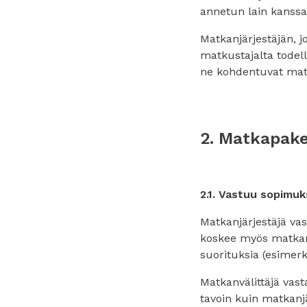
annetun lain kanssa
Matkanjärjestäjän, j
matkustajalta todell
ne kohdentuvat matk
2. Matkapake
2.1. Vastuu sopimu
Matkanjärjestäjä va
koskee myös matkanj
suorituksia (esimerki
Matkanvälittäjä vas
tavoin kuin matkanjä