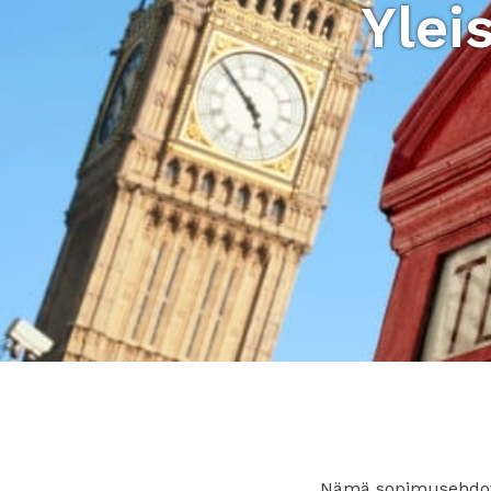
Ylei
Nämä sopimusehdot o