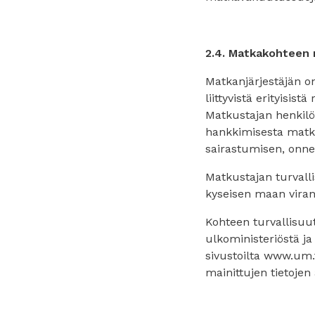
2.4. Matkakohteen m
Matkanjärjestäjän 
liittyvistä erityisis
Matkustajan henkilök
hankkimisesta matkus
sairastumisen, onn
Matkustajan turvalli
kyseisen maan viran
Kohteen turvallisuut
ulkoministeriöstä ja
sivustoilta www.um.f
mainittujen tietojen 