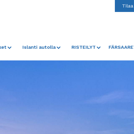
Tilaa
ket
Islanti autolla
RISTEILYT
FÄRSAARE