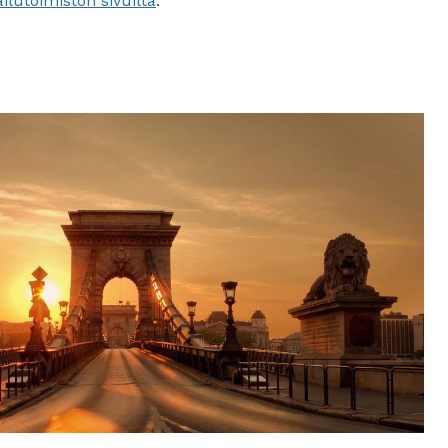
lutoimiston sivuilta
.