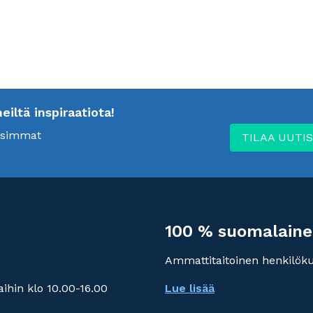
ltä inspiraatiota!
uusimmat
TILAA UUTIS
100 % suomalaine
Ammattitaitoinen henkilök
ihin klo 10.00-16.00
Lue lisää