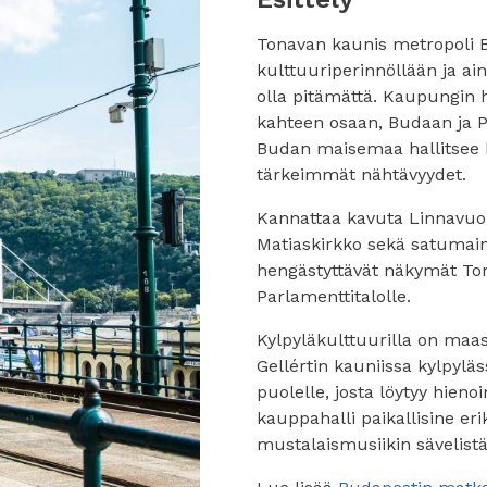
Tonavan kaunis metropoli 
kulttuuriperinnöllään ja ain
olla pitämättä. Kaupungin 
kahteen osaan, Budaan ja Pes
Budan maisemaa hallitsee 
tärkeimmät nähtävyydet.
Kannattaa kavuta Linnavuor
Matiaskirkko sekä satumain
hengästyttävät näkymät Ton
Parlamenttitalolle.
Kylpyläkulttuurilla on maas
Gellértin kauniissa kylpylä
puolelle, josta löytyy hien
kauppahalli paikallisine er
mustalaismusiikin sävelistä 