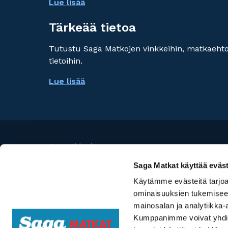
Lue lisää
Tärkeää tietoa
Tutustu Saga Matkojen vinkkeihin, matkaehtoi
tietoihin.
Lue lisää
Agentti login
Risteilykeskus
Saga Matkat käyttää eväst
Käytämme evästeitä tarjoa
©
Travel Specialist Group Oy
ominaisuuksien tukemisee
mainosalan ja analytiikka-
Saga Matkat käyttää sivuillaan evästeitä. Jat
Kumppanimme voivat yhdistää 
hyväksyt Saga Matkojen
tietosuojakäytännön
.