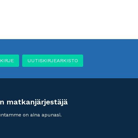
KIRJE
UUTISKIRJEARKISTO
n matkanjärjestäjä
untamme on aina apunasi.