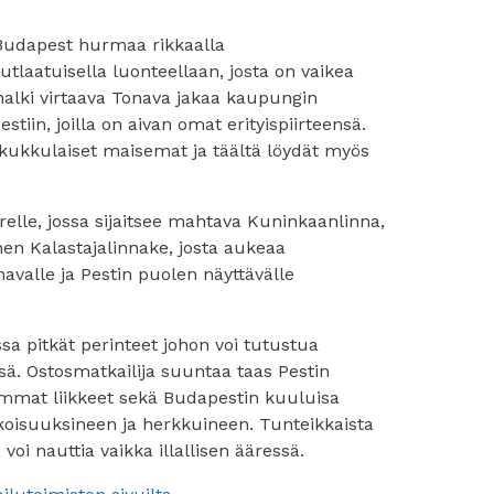
Budapest hurmaa rikkaalla
utlaatuisella luonteellaan, josta on vaikea
halki virtaava Tonava jakaa kaupungin
tiin, joilla on aivan omat erityispiirteensä.
kukkulaiset maisemat ja täältä löydät myös
elle, jossa sijaitsee mahtava Kuninkaanlinna,
en Kalastajalinnake, josta aukeaa
avalle ja Pestin puolen näyttävälle
sa pitkät perinteet johon voi tutustua
ssä. Ostosmatkailija suuntaa taas Pestin
oimmat liikkeet sekä Budapestin kuuluisa
ikoisuuksineen ja herkkuineen. Tunteikkaista
voi nauttia vaikka illallisen ääressä.