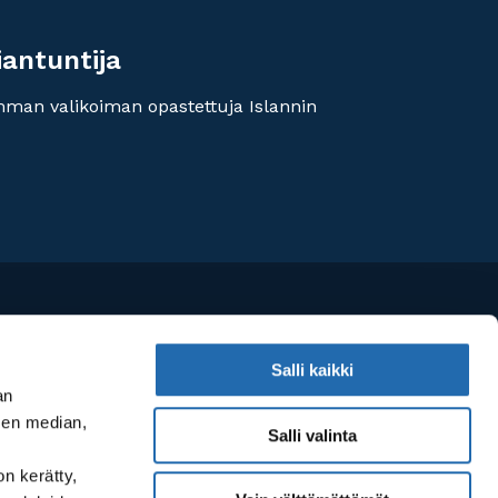
iantuntija
imman valikoiman opastettuja Islannin
Salli kaikki
an
sen median,
Salli valinta
on kerätty,