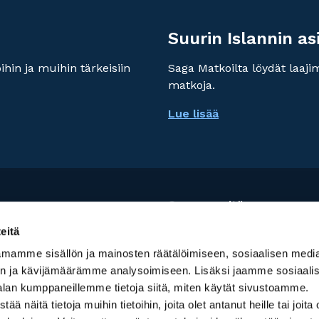
Suurin Islannin as
hin ja muihin tärkeisiin
Saga Matkoilta löydät laaj
matkoja.
Lue lisää
Seuraa meitä:
eitä
mamme sisällön ja mainosten räätälöimiseen, sosiaalisen medi
n ja kävijämäärämme analysoimiseen. Lisäksi jaamme sosiaali
alan kumppaneillemme tietoja siitä, miten käytät sivustoamme.
kamalla palvelun käyttöä,
näitä tietoja muihin tietoihin, joita olet antanut heille tai joita 