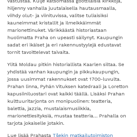
vastustaa. Kulje katsomassa goottilaisia kirkkoja,
hiljenny vanhalla juutalaisella hautausmaalla,
viihdy olut- ja viinituvissa, valitse tuliaisiksi
kauneimmat kristallit ja ilmeikkäimmät
marionettinuket. Värikkäästä historiastaan
huolimatta Praha on upeasti säilynyt. Kaupungin
sadat eri ikäiset ja eri rakennustyylejä edustavat
tornit tavoittelevat taivaita.
Ylitä Moldau pitkin historiallista Kaarlen siltaa. Se
yhdistää vanhan kaupungin ja pikkukaupungin,
jossa uusimmat rakennukset ovat 1700-luvulta.
Prahan linna, Pyhän Vituksen katedraali ja Loretton
kapusiiniluostari ovat kaikki täällä. Lisäksi Prahan
kulttuuritarjonta on monipuolinen: teatteria,
balettia, jazzia, mustalaismusiikkia,
marionettiesityksiä, mustaa teatteria… Prahalla on
tarjota jokaiselle jotakin.
Lue lisää Prahasta
Tšekin matkailutoimiston