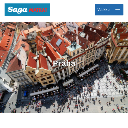
Valikko
Etusivulle
Praha