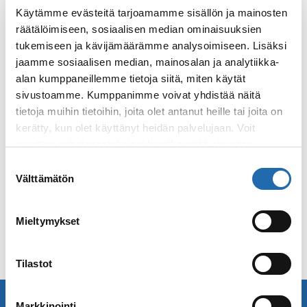
Käytämme evästeitä tarjoamamme sisällön ja mainosten
Praha Top 5
räätälöimiseen, sosiaalisen median ominaisuuksien
tukemiseen ja kävijämäärämme analysoimiseen. Lisäksi
Vieraile Prahan linnan kompleksiin kuuluvassa
jaamme sosiaalisen median, mainosalan ja analytiikka-
Lobkowiczin
palatsissa
alan kumppaneillemme tietoja siitä, miten käytät
Ihaile vanhankaupungin arkkitehtuuria
sivustoamme. Kumppanimme voivat yhdistää näitä
tietoja muihin tietoihin, joita olet antanut heille tai joita on
Tutustu Franz Kafkan elämään hänen
kerätty, kun olet käyttänyt heidän palvelujaan. Voit
nimikkomuseossaan
muuttaa evästeasetuksiesi hyväksyntää sivuston
Pakene kaupungin kiirettä
Prahan eläintarhaan
alalaidassa olevasta
Evästeasetukset
linkistä.
Suostumuksen
Käy kävelyllä juutalaisessa kaupunginosassa
Välttämätön
valinta
Mieltymykset
Tilastot
Minne matkustat seuraavaksi? Löydä meiltä
Markkinointi