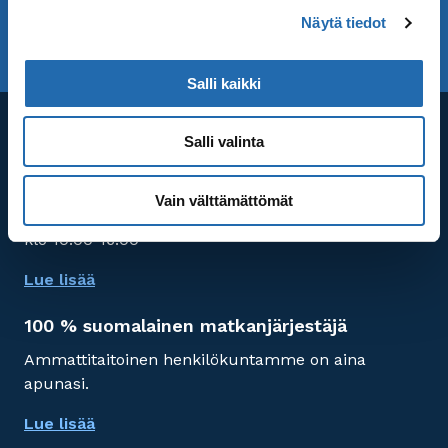
Näytä tiedot
TILAA UUTISKIRJE
UUTISKIRJEARKISTO
Salli kaikki
Asiakaspalvelu
Salli valinta
Puh. 020 155 6650
Vain välttämättömät
Asiakaspalvelu avoinna maanantaista perjantaihin
klo 10.00-16.00
Lue lisää
100 % suomalainen matkanjärjestäjä
Ammattitaitoinen henkilökuntamme on aina
apunasi.
Lue lisää