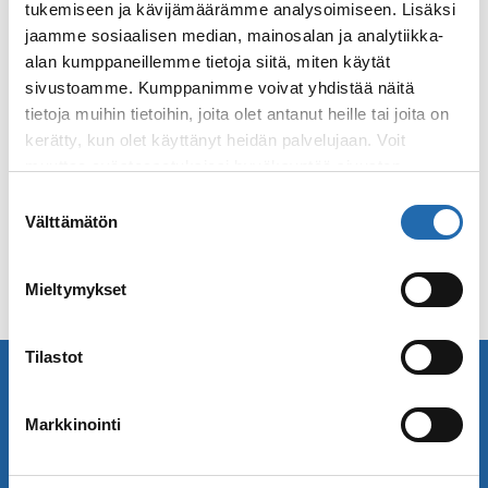
tukemiseen ja kävijämäärämme analysoimiseen. Lisäksi
Borghesessa
jaamme sosiaalisen median, mainosalan ja analytiikka-
Tutustu
Forum Romanumin
raunioihin
alan kumppaneillemme tietoja siitä, miten käytät
sivustoamme. Kumppanimme voivat yhdistää näitä
Vieraile runoilija John Keatsin kuolintalossa
tietoja muihin tietoihin, joita olet antanut heille tai joita on
Näe mahtipontinen Pantheonin temppeli
kerätty, kun olet käyttänyt heidän palvelujaan. Voit
muuttaa evästeasetuksiesi hyväksyntää sivuston
Käy Pietarinkirkossa ja tutustu Vatikaaniin
alalaidassa olevasta
Evästeasetukset
linkistä.
Suostumuksen
Välttämätön
valinta
Mieltymykset
Tilastot
Minne matkustat seuraavaksi? Löydä meiltä
inspiraatiota!
Markkinointi
Tilaa Saga Matkojen uutiskirje! Vastaanota
uusimmat matkatarjouksemme ja matkavinkit.