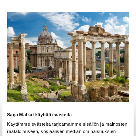
Saga Matkat käyttää evästeitä
Rooma Top 5
Käytämme evästeitä tarjoamamme sisällön ja mainosten
räätälöimiseen, sosiaalisen median ominaisuuksien
Ihastele Berninin veistoksia
Galleria