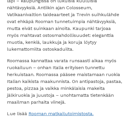
läpi – kaupungissa on lukuisia kuuluisia
nähtävyyksiä. Antiikin ajan Colosseum,
Vatikaanivaltion taideaarteet ja Trevin suihkulähde
ovat ehkäpä Rooman tunnetuimpia nähtävyyksiä,
mutta eivät suinkaan ainoita. Kaupunki tarjoaa
myös mahtavat ostosmahdollisuudet: eleganttia
muotia, kenkiä, laukkuja ja koruja löytyy
lukemattomilta ostoskaduilta.
Roomassa kannattaa varata runsaasti aikaa myös
ruokailuun – onhan Italia erityisen tunnettu
herkuistaan. Roomassa pääsee maistamaan ruokia
Italian kaikista maakunnista. On antipastoja, pastaa,
pestoa, pizzaa ja vaikka minkälaisia makeita
jälkiruokia ja juustoja – unohtamatta tietenkään
maailman parhaita viinejä.
Lue lisää
Rooman matkailutoimistosta.