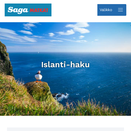
Valikko
Etusivulle
Islanti-haku