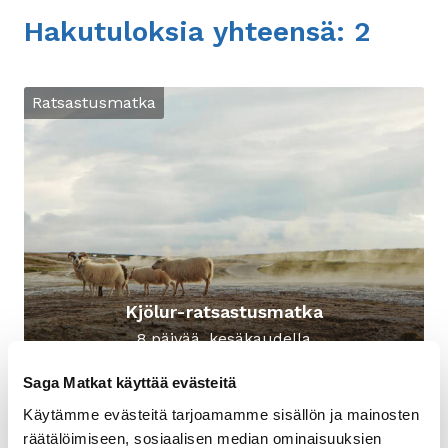
Hakutuloksia yhteensä: 2
Lue lisää aiheesta: Kjölur-ratsastusmatka
Ratsastusmatka
Kjölur-ratsastusmatka
8 päivää, kesäkaudella
Saga Matkat käyttää evästeitä
alk. 3 150 €/hlö
Käytämme evästeitä tarjoamamme sisällön ja mainosten
räätälöimiseen, sosiaalisen median ominaisuuksien
Lue lisää aiheesta: Highland and Coast
Autopaketti