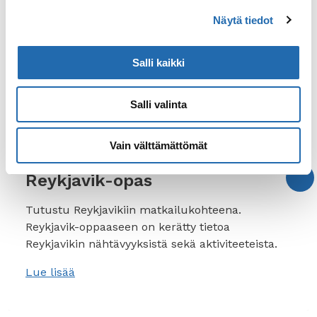
Vinkkejä ja lisätietoa
Näytä tiedot
Salli kaikki
Salli valinta
Vain välttämättömät
Reykjavik-opas
Tutustu Reykjavikiin matkailukohteena.
Reykjavik-oppaaseen on kerätty tietoa
Reykjavikin nähtävyyksistä sekä aktiviteeteista.
Lue lisää