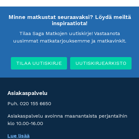
Minne matkustat seuraavaksi? Löydä meiltä
inspiraatiota!
Tilaa Saga Matkojen uutiskirje! Vastaanota
uusimmat matkatarjouksemme ja matkavinkit.
TILAA UUTISKIRJE
UUTISKIRJEARKISTO
Asiakaspalvelu
Puh. 020 155 6650
Asiakaspalvelu avoinna maanantaista perjantaihin
klo 10.00-16.00
Lue lisää