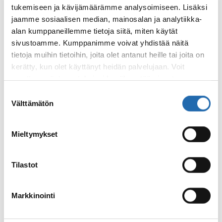
tukemiseen ja kävijämäärämme analysoimiseen. Lisäksi
jaamme sosiaalisen median, mainosalan ja analytiikka-
alan kumppaneillemme tietoja siitä, miten käytät
sivustoamme. Kumppanimme voivat yhdistää näitä
tietoja muihin tietoihin, joita olet antanut heille tai joita on
kerätty, kun olet käyttänyt heidän palvelujaan. Voit
muuttaa evästeasetuksiesi hyväksyntää sivuston
alalaidassa olevasta
Evästeasetukset
linkistä.
Suostumuksen
Highland and Coast
Välttämätön
valinta
8 päivää, kesäkaudella
Mieltymykset
alk. 1 790 €/hlö
Tilastot
Markkinointi