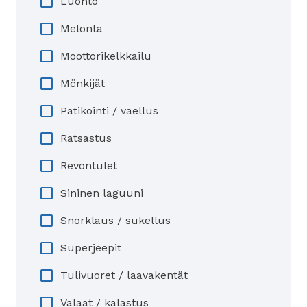
Luonto
Melonta
Moottorikelkkailu
Mönkijät
Patikointi / vaellus
Ratsastus
Revontulet
Sininen laguuni
Snorklaus / sukellus
Superjeepit
Tulivuoret / laavakentät
Valaat / kalastus